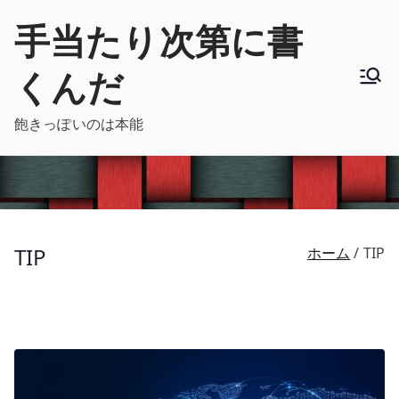
内
手当たり次第に書
容
を
くんだ
ス
キ
飽きっぽいのは本能
ッ
プ
TIP
ホーム
TIP