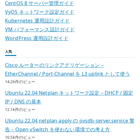
分
CentOS 8 サーバー管理ガイド
解
VyOS ネットワーク設定ガイド
し
Kubernetes 運用設計ガイド
て
VM パフォーマンス設計ガイド
分
WordPress 運用設計ガイド
散
型
人気
に
Cisco ルーターのリンクアグリゲーション –
す
EtherChannel / Port-Channel を L3 uplink として使う
る
14.2k件のビュー
考
え
Ubuntu 22.04 Netplan ネットワーク設定 – DHCP / 固定
方
IP / DNS の基本
へ
12.1k件のビュー
の
Ubuntu 22.04 netplan apply の ovsdb-server.service 警
告 – Open vSwitch を使わない環境での考え方
10.5k件のビュー