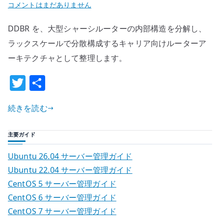
DDBR
コメントはまだありません
と
DDBR を、大型シャーシルーターの内部構造を分解し、
は
何
ラックスケールで分散構成するキャリア向けルーターア
か
ーキテクチャとして整理します。
–
T
共
大
w
有
型
シ
続きを読む
it
ャ
te
ー
主要ガイド
r
シ
Ubuntu 26.04 サーバー管理ガイド
ル
Ubuntu 22.04 サーバー管理ガイド
ー
CentOS 5 サーバー管理ガイド
タ
ー
CentOS 6 サーバー管理ガイド
を
CentOS 7 サーバー管理ガイド