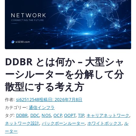
DDBR とは何か – 大型シャ
ーシルーターを分解して分
散型にする考え方
作者:
si62512548
投稿日:
2026年7月8日
カテゴリー:
通信インフラ
タグ:
DDBR
,
DDC
,
NOS
,
OCP
,
OOPT
,
TIP
,
キャリアネットワーク
,
ネットワーク設計
,
バックボーンルーター
,
ホワイトボックス
,
ル
ーター