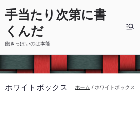
内
手当たり次第に書
容
を
くんだ
ス
キ
飽きっぽいのは本能
ッ
プ
ホワイトボックス
ホーム
ホワイトボックス