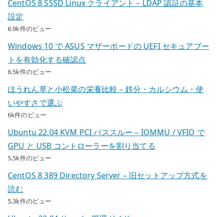
CentOS 8 SSSD Linux クライアント – LDAP 認証の基本
設定
6.9k件のビュー
Windows 10 で ASUS マザーボードの UEFI セキュアブー
トを有効化する確認点
6.5k件のビュー
ほうれん草と小松菜の栄養比較 – 鉄分・カルシウム・使
いやすさで選ぶ
6k件のビュー
Ubuntu 22.04 KVM PCI パススルー – IOMMU / VFIO で
GPU と USB コントローラーを割り当てる
5.5k件のビュー
CentOS 8 389 Directory Server – 旧セットアップ方式を
読む
5.3k件のビュー