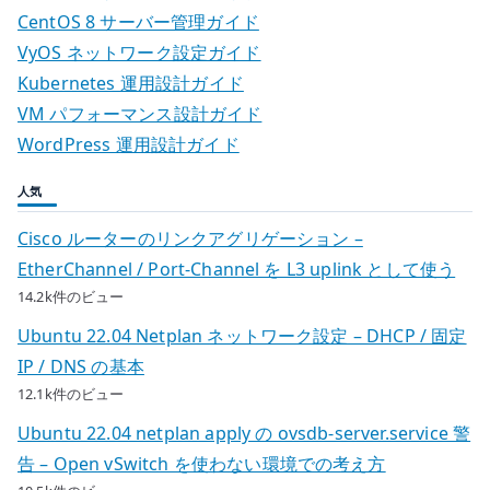
分
CentOS 8 サーバー管理ガイド
解
VyOS ネットワーク設定ガイド
し
Kubernetes 運用設計ガイド
て
VM パフォーマンス設計ガイド
分
WordPress 運用設計ガイド
散
型
人気
に
Cisco ルーターのリンクアグリゲーション –
す
EtherChannel / Port-Channel を L3 uplink として使う
る
14.2k件のビュー
考
え
Ubuntu 22.04 Netplan ネットワーク設定 – DHCP / 固定
方
IP / DNS の基本
へ
12.1k件のビュー
の
Ubuntu 22.04 netplan apply の ovsdb-server.service 警
告 – Open vSwitch を使わない環境での考え方