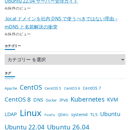
Ubuntu 22.04 サーバー管理ガイド
4.6k件のビュー
.local ドメインを社内 DNS で使うべきではない理由 –
mDNS と名前解決の衝突
4.6k件のビュー
カテゴリー
タグ
CentOS
CentOS 7
CentOS 5
Apache
CentOS 6
Kubernetes
CentOS 8
KVM
DNS
IPv6
Docker
Linux
Ubuntu
LDAP
TLS
systemd
QEMU
Postfix
Ubuntu 26.04
Ubuntu 22.04