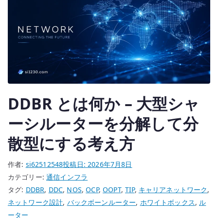
DDBR とは何か – 大型シャ
ーシルーターを分解して分
散型にする考え方
作者:
si62512548
投稿日:
2026年7月8日
カテゴリー:
通信インフラ
タグ:
DDBR
,
DDC
,
NOS
,
OCP
,
OOPT
,
TIP
,
キャリアネットワーク
,
ネットワーク設計
,
バックボーンルーター
,
ホワイトボックス
,
ル
ーター