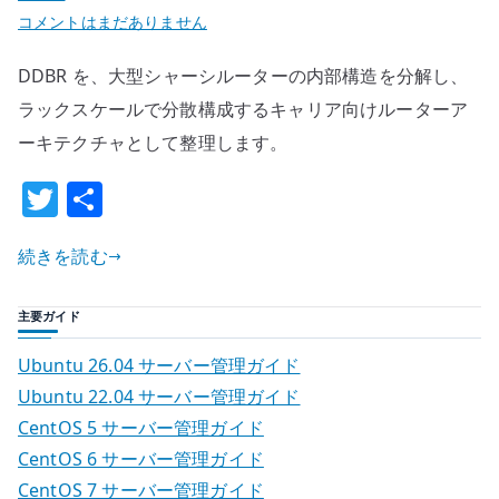
DDBR
コメントはまだありません
と
DDBR を、大型シャーシルーターの内部構造を分解し、
は
何
ラックスケールで分散構成するキャリア向けルーターア
か
ーキテクチャとして整理します。
–
T
共
大
w
有
型
シ
続きを読む
it
ャ
te
ー
主要ガイド
r
シ
Ubuntu 26.04 サーバー管理ガイド
ル
Ubuntu 22.04 サーバー管理ガイド
ー
CentOS 5 サーバー管理ガイド
タ
ー
CentOS 6 サーバー管理ガイド
を
CentOS 7 サーバー管理ガイド