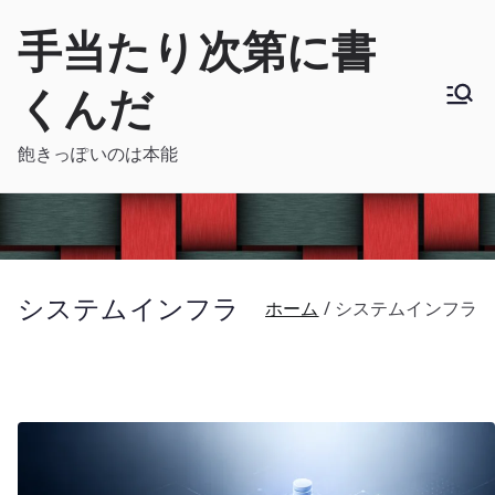
内
手当たり次第に書
容
を
くんだ
ス
キ
飽きっぽいのは本能
ッ
プ
システムインフラ
ホーム
システムインフラ