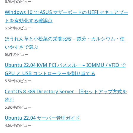
6.9k件のビュー
Windows 10 で ASUS マザーボードの UEFI セキュアブー
トを有効化する確認点
6.5k件のビュー
ほうれん草と小松菜の栄養比較 – 鉄分・カルシウム・使
いやすさで選ぶ
6k件のビュー
Ubuntu 22.04 KVM PCI パススルー – IOMMU / VFIO で
GPU と USB コントローラーを割り当てる
5.5k件のビュー
CentOS 8 389 Directory Server – 旧セットアップ方式を
読む
5.3k件のビュー
Ubuntu 22.04 サーバー管理ガイド
4.6k件のビュー