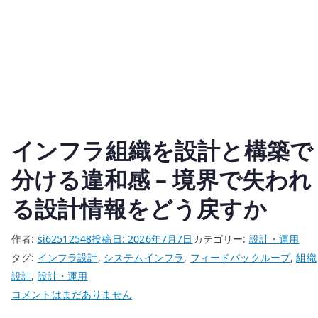
インフラ組織を設計と構築で
分ける違和感 – 境界で失われ
る設計情報をどう戻すか
作者:
si62512548
投稿日:
2026年7月7日
カテゴリー:
設計・運用
タグ:
インフラ設計
,
システムインフラ
,
フィードバックループ
,
組織
設計
,
設計・運用
イ
コメントはまだありません
ン