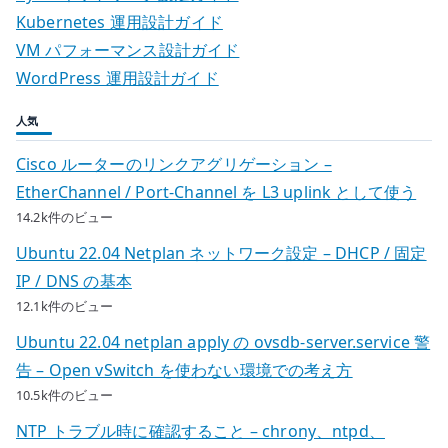
–
Kubernetes 運用設計ガイド
境
VM パフォーマンス設計ガイド
界
WordPress 運用設計ガイド
で
失
人気
わ
Cisco ルーターのリンクアグリゲーション –
れ
EtherChannel / Port-Channel を L3 uplink として使う
る
14.2k件のビュー
設
計
Ubuntu 22.04 Netplan ネットワーク設定 – DHCP / 固定
情
IP / DNS の基本
報
12.1k件のビュー
を
Ubuntu 22.04 netplan apply の ovsdb-server.service 警
ど
告 – Open vSwitch を使わない環境での考え方
う
10.5k件のビュー
戻
す
NTP トラブル時に確認すること – chrony、ntpd、