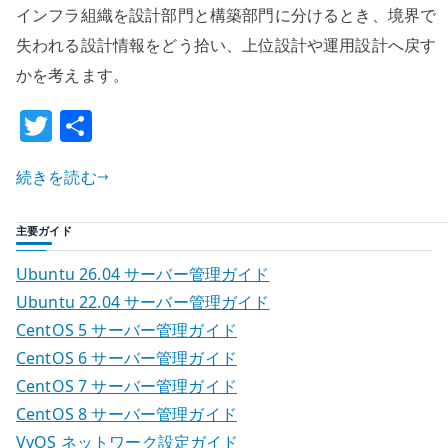
インフラ組織を設計部門と構築部門に分けるとき、境界で
フ
ラ
失われる設計情報をどう拾い、上位設計や運用設計へ戻す
組
かを考えます。
織
T
共
を
w
有
設
計
続きを読む
it
と
te
構
主要ガイド
r
築
Ubuntu 26.04 サーバー管理ガイド
で
Ubuntu 22.04 サーバー管理ガイド
分
CentOS 5 サーバー管理ガイド
け
る
CentOS 6 サーバー管理ガイド
違
CentOS 7 サーバー管理ガイド
和
CentOS 8 サーバー管理ガイド
感
VyOS ネットワーク設定ガイド