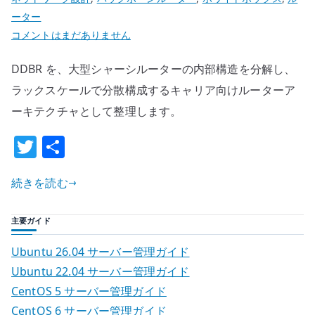
ーター
DDBR
コメントはまだありません
と
DDBR を、大型シャーシルーターの内部構造を分解し、
は
何
ラックスケールで分散構成するキャリア向けルーターア
か
ーキテクチャとして整理します。
–
T
共
大
w
有
型
シ
続きを読む
it
ャ
te
ー
主要ガイド
r
シ
Ubuntu 26.04 サーバー管理ガイド
ル
Ubuntu 22.04 サーバー管理ガイド
ー
CentOS 5 サーバー管理ガイド
タ
ー
CentOS 6 サーバー管理ガイド