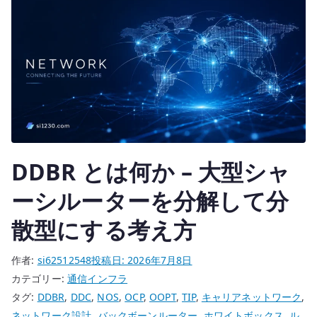
DDBR とは何か – 大型シャ
ーシルーターを分解して分
散型にする考え方
作者:
si62512548
投稿日:
2026年7月8日
カテゴリー:
通信インフラ
タグ:
DDBR
,
DDC
,
NOS
,
OCP
,
OOPT
,
TIP
,
キャリアネットワーク
,
ネットワーク設計
,
バックボーンルーター
,
ホワイトボックス
,
ル