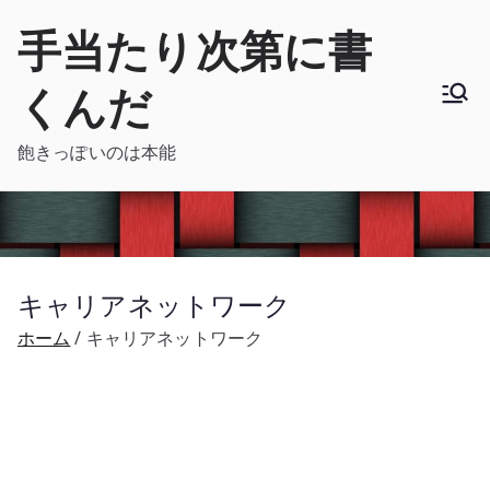
内
手当たり次第に書
容
を
くんだ
ス
キ
飽きっぽいのは本能
ッ
プ
キャリアネットワーク
ホーム
キャリアネットワーク