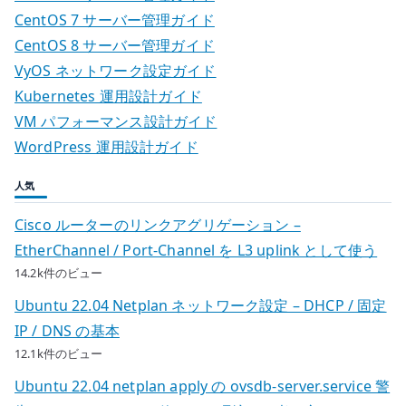
を
CentOS 7 サーバー管理ガイド
分
CentOS 8 サーバー管理ガイド
解
VyOS ネットワーク設定ガイド
し
Kubernetes 運用設計ガイド
て
VM パフォーマンス設計ガイド
分
WordPress 運用設計ガイド
散
型
人気
に
Cisco ルーターのリンクアグリゲーション –
す
EtherChannel / Port-Channel を L3 uplink として使う
る
14.2k件のビュー
考
え
Ubuntu 22.04 Netplan ネットワーク設定 – DHCP / 固定
方
IP / DNS の基本
へ
12.1k件のビュー
の
Ubuntu 22.04 netplan apply の ovsdb-server.service 警