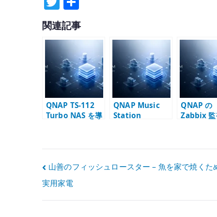
T
共
w
有
関連記事
it
te
r
QNAP TS-112
QNAP Music
QNAP の
Turbo NAS を導
Station
Zabbix
入
– Agent 
SNMP の
け
投
山善のフィッシュロースター – 魚を家で焼くた
実用家電
稿
ナ