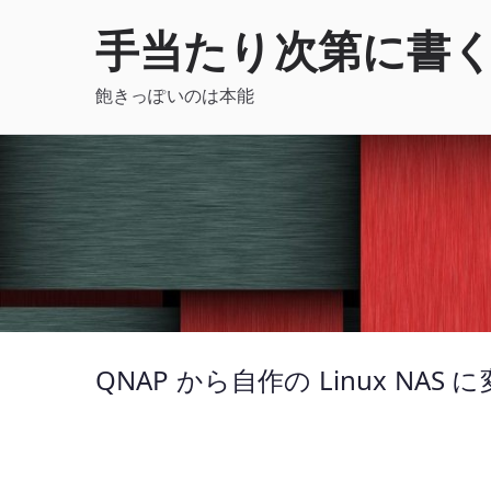
内
手当たり次第に書
容
を
飽きっぽいのは本能
ス
キ
ッ
プ
QNAP から自作の Linux NAS 