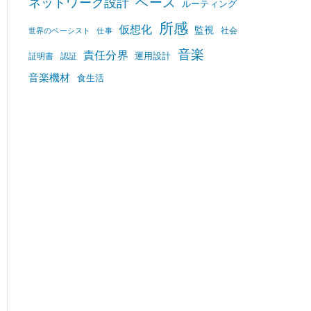
ベース
ネットワーク設計
ルーティング
所感
仮想化
監視
社会
世界のベーシスト
仕事
音楽
責任分界
運用設計
証明書
認証
音楽機材
食生活