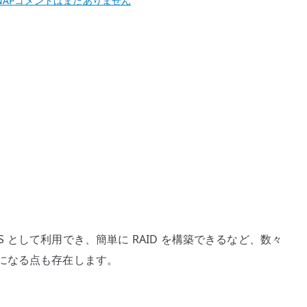
NAP
コメントはまだありません
か
ら
自
作
の
Linux
NAS
に
変
更
へ
の
AS として利用でき、簡単に RAID を構築できるなど、数々
になる点も存在します。