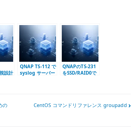
QNAP TS-112 で
QNAPのTS-231
 監視設計
syslog サーバー
をSSD/RAID0で
と
を有効化する –
構成して超高速
使い分
LOCAL facility
NASを実現
表示の注意点
めの
CentOS コマンドリファレンス groupadd