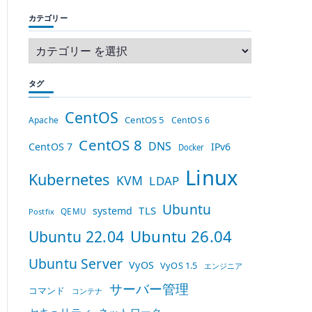
カテゴリー
タグ
CentOS
CentOS 5
Apache
CentOS 6
CentOS 8
DNS
CentOS 7
IPv6
Docker
Linux
Kubernetes
KVM
LDAP
Ubuntu
TLS
systemd
QEMU
Postfix
Ubuntu 26.04
Ubuntu 22.04
Ubuntu Server
VyOS
VyOS 1.5
エンジニア
サーバー管理
コマンド
コンテナ