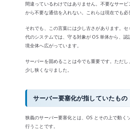
間違っているわけではありません。不要なサービ
の
から不要な通信を入れない。これらは現在でも必
か
–
それでも、この言葉には少し古さがあります。セ
OS
代のシステムでは、守る対象が OS 単体から、
防
御
境全体へ広がっています。
か
ら
サーバーを固めることは今でも重要です。ただし
実
少し狭くなりました。
行
環
境
サーバー要塞化が指していたもの
の
統
制
狭義のサーバー要塞化とは、OS とその上で動
へ
行うことです。
へ