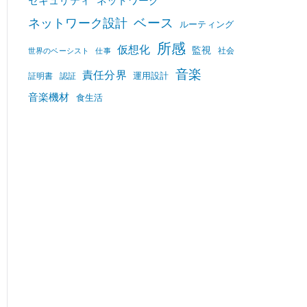
セキュリティ
ネットワーク
ベース
ネットワーク設計
ルーティング
所感
仮想化
監視
社会
世界のベーシスト
仕事
音楽
責任分界
運用設計
証明書
認証
音楽機材
食生活