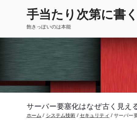
内
手当たり次第に書
容
を
飽きっぽいのは本能
ス
キ
ッ
プ
サーバー要塞化はなぜ古く見えるの
ホーム
システム技術
セキュリティ
サーバー要