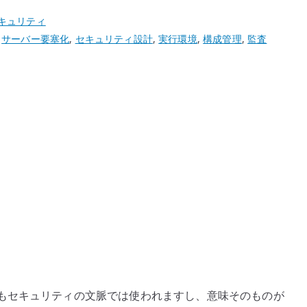
キュリティ
,
サーバー要塞化
,
セキュリティ設計
,
実行環境
,
構成管理
,
監査
もセキュリティの文脈では使われますし、意味そのものが