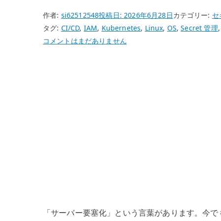
作者:
si62512548
投稿日:
2026年6月28日
カテゴリー:
セ
タグ:
CI/CD
,
IAM
,
Kubernetes
,
Linux
,
OS
,
Secret 管理
サ
コメントはまだありません
ー
バ
ー
要
塞
化
は
な
ぜ
古
く
見
え
「サーバー要塞化」という言葉があります。今で
る