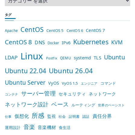
タグ
CentOS
CentOS 7
CentOS 5
Apache
CentOS 6
Kubernetes
CentOS 8
KVM
DNS
IPv6
Docker
Linux
Ubuntu
LDAP
TLS
systemd
QEMU
Postfix
Ubuntu 26.04
Ubuntu 22.04
Ubuntu Server
VyOS
VyOS 1.5
コマンド
エンジニア
サーバー管理
セキュリティ
ネットワーク
コンテナ
ベース
ネットワーク設計
ルーティング
世界のベーシスト
所感
仮想化
責任分界
監視
社会
証明書
認証
仕事
音楽
音楽機材
運用設計
食生活