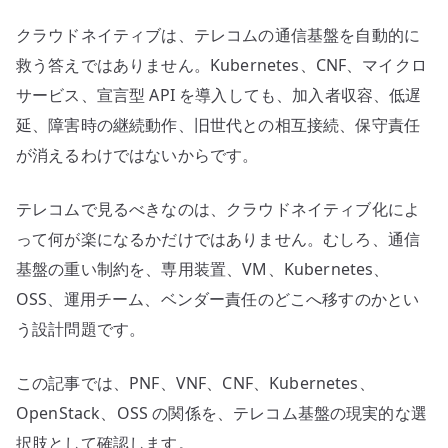
–
クラウドネイティブは、テレコムの通信基盤を自動的に
CNF、
Kubernetes、
救う答えではありません。Kubernetes、CNF、マイクロ
OpenStack
サービス、宣言型 API を導入しても、加入者収容、低遅
か
延、障害時の継続動作、旧世代との相互接続、保守責任
ら
が消えるわけではないからです。
考
え
テレコムで見るべきなのは、クラウドネイティブ化によ
る
って何が楽になるかだけではありません。むしろ、通信
通
基盤の重い制約を、専用装置、VM、Kubernetes、
信
基
OSS、運用チーム、ベンダー責任のどこへ移すのかとい
盤
う設計問題です。
へ
の
この記事では、PNF、VNF、CNF、Kubernetes、
OpenStack、OSS の関係を、テレコム基盤の現実的な選
択肢として確認します。