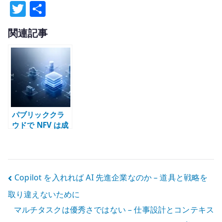
T
共
w
有
関連記事
it
te
r
パブリッククラ
ウドで NFV は成
立するのか – 仮
想アプライアン
スを置く前に考
えること
投
Copilot を入れれば AI 先進企業なのか – 道具と戦略を
取り違えないために
稿
マルチタスクは優秀さではない – 仕事設計とコンテキス
ナ