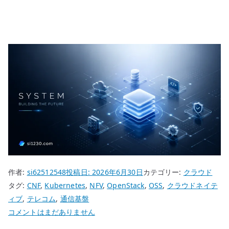
作者:
si62512548
投稿日:
2026年6月30日
カテゴリー:
クラウド
タグ:
CNF
,
Kubernetes
,
NFV
,
OpenStack
,
OSS
,
クラウドネイテ
ィブ
,
テレコム
,
通信基盤
ク
コメントはまだありません
ラ