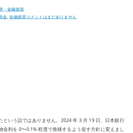
替・金融政策
日
賃金
,
金融政策
コメントはまだありません
銀
の
マ
イ
ナ
ス
金
利
解
除
と
は
何
う話ではありません。2024 年 3 月 19 日、日本銀行
だ
利を 0〜0.1% 程度で推移するよう促す方針に変えまし
っ