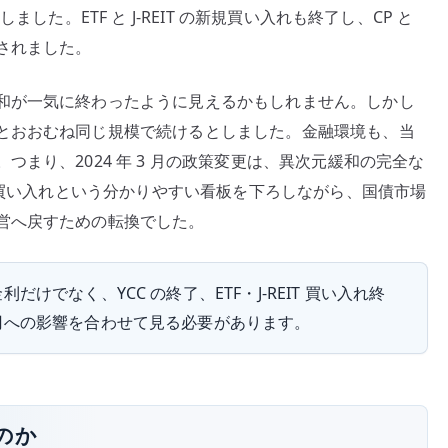
した。ETF と J-REIT の新規買い入れも終了し、CP と
た
されました。
の
か
和が一気に終わったように見えるかもしれません。しかし
–
2024
とおおむね同じ規模で続けるとしました。金融環境も、当
年
まり、2024 年 3 月の政策変更は、異次元緩和の完全な
3
F 買い入れという分かりやすい看板を下ろしながら、国債市場
月
営へ戻すための転換でした。
の
政
策
でなく、YCC の終了、ETF・J-REIT 買い入れ終
転
円への影響を合わせて見る必要があります。
換
で
見
る
のか
へ