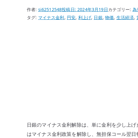
作者:
si62512548
投稿日:
2024年3月19日
カテゴリー:
為
タグ:
マイナス金利
,
円安
,
利上げ
,
日銀
,
物価
,
生活経済
,
日銀のマイナス金利解除は、単に金利を少し上げたとい
はマイナス金利政策を解除し、無担保コール翌日物金