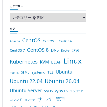
カテゴリー
タグ
CentOS
CentOS 5
Apache
CentOS 6
CentOS 8
DNS
CentOS 7
IPv6
Docker
Linux
Kubernetes
KVM
LDAP
Ubuntu
TLS
systemd
QEMU
Postfix
Ubuntu 26.04
Ubuntu 22.04
Ubuntu Server
VyOS
VyOS 1.5
エンジニア
サーバー管理
コマンド
コンテナ