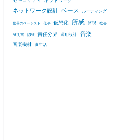
セキュリティ
ネットワーク
ベース
ネットワーク設計
ルーティング
所感
仮想化
監視
社会
世界のベーシスト
仕事
音楽
責任分界
運用設計
証明書
認証
音楽機材
食生活