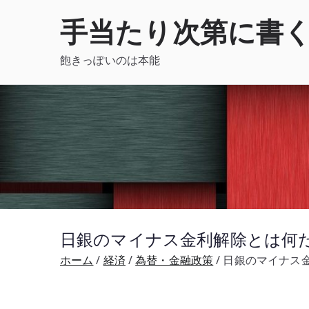
内
手当たり次第に書
容
を
飽きっぽいのは本能
ス
キ
ッ
プ
日銀のマイナス金利解除とは何だった
ホーム
経済
為替・金融政策
日銀のマイナス金利