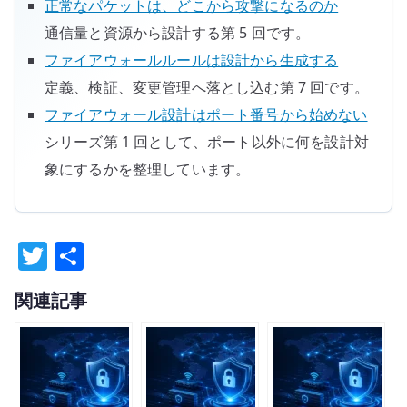
正常なパケットは、どこから攻撃になるのか
通信量と資源から設計する第 5 回です。
ファイアウォールルールは設計から生成する
定義、検証、変更管理へ落とし込む第 7 回です。
ファイアウォール設計はポート番号から始めない
シリーズ第 1 回として、ポート以外に何を設計対
象にするかを整理しています。
T
共
w
有
関連記事
it
te
r