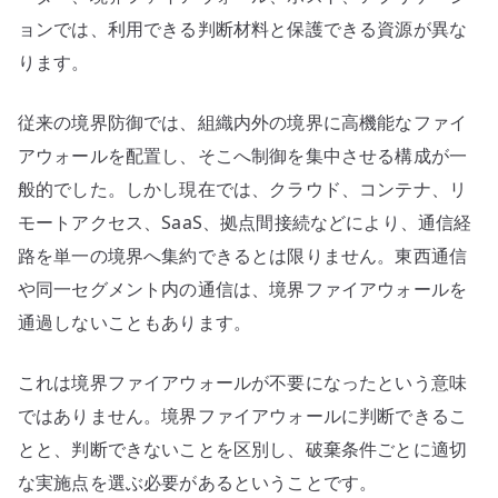
を
ョンでは、利用できる判断材料と保護できる資源が異な
配
ります。
置
す
従来の境界防御では、組織内外の境界に高機能なファイ
る
アウォールを配置し、そこへ制御を集中させる構成が一
場
所
般的でした。しかし現在では、クラウド、コンテナ、リ
へ
モートアクセス、SaaS、拠点間接続などにより、通信経
の
路を単一の境界へ集約できるとは限りません。東西通信
や同一セグメント内の通信は、境界ファイアウォールを
通過しないこともあります。
これは境界ファイアウォールが不要になったという意味
ではありません。境界ファイアウォールに判断できるこ
とと、判断できないことを区別し、破棄条件ごとに適切
な実施点を選ぶ必要があるということです。