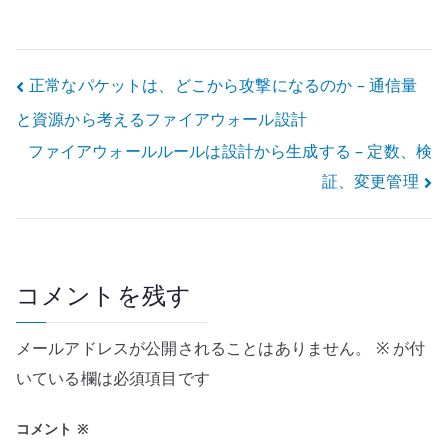
きない – 経路と
トポロジーから
破棄条件を考え
る
投
正常なパケットは、どこから攻撃になるのか – 通信量
と資源から考えるファイアウォール設計
稿
ファイアウォールルールは設計から生成する – 定数、検
ナ
証、変更管理
ビ
ゲ
ー
コメントを残す
シ
メールアドレスが公開されることはありません。
※
が付
ョ
いている欄は必須項目です
ン
コメント
※