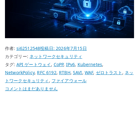
作者:
si62512548
投稿日:
2026年7月15日
カテゴリー:
ネットワークセキュリティ
タグ:
API ゲートウェイ
,
CoPP
,
IPv6
,
Kubernetes
,
NetworkPolicy
,
RFC 6192
,
RTBH
,
SAVI
,
WAF
,
ゼロトラスト
,
ネッ
トワークセキュリティ
,
ファイアウォール
す
コメントはまだありません
べ
て
を
境
界
フ