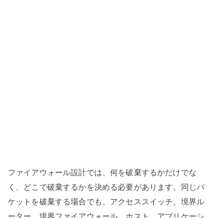
ァ
イ
ア
ウ
ォ
ー
ル
で
防
が
な
い
–
ファイアウォール設計では、何を破棄するかだけでな
破
棄
く、どこで破棄するかを決める必要があります。同じパ
条
ケットを破棄する場合でも、アクセススイッチ、境界ル
件
ーター、境界ファイアウォール、ホスト、アプリケーシ