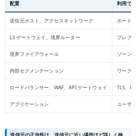
配置
利用で
送信元ホスト、アクセスネットワーク
ポート、
L3 ゲートウェイ、境界ルーター
プレフィ
境界ファイアウォール
ゾーン、
内部セグメンテーション
ワーク
ロードバランサー、WAF、API ゲートウェイ
TLS、H
アプリケーション
ユーザ
送信元の正当性は、送信元に近い場所ほど詳しく検