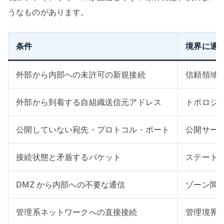
うなものがあります。
条件
境界に適
外部から内部への未許可の新規接続
信頼領域
外部から到着する自組織送信元アドレス
トポロジ
公開していない宛先・プロトコル・ポート
公開サー
接続状態と矛盾するパケット
ステート
DMZ から内部への不要な通信
ゾーン間
管理系ネットワークへの直接接続
管理境界