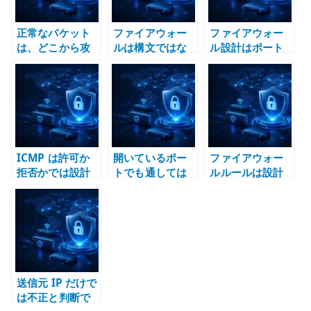
正常なパケット
ファイアウォー
ファイアウォー
は、どこから攻
ルは構文ではな
ル設計はポート
撃になるのか –
く、通信制御の
番号から始めな
通信量と資源か
抽象化で理解す
い – 正常な通信
ら考えるファイ
る
の条件から破棄
アウォール設計
対象を逆算する
ICMP は許可か
開いているポー
ファイアウォー
拒否かでは設計
トでも通しては
ルルールは設計
できない – IPv4
いけない – 接続
から生成する –
/ IPv6 制御通信
状態とパケット
定数、検証、変
の成立条件
構造の検証
更管理
送信元 IP だけで
は不正と判断で