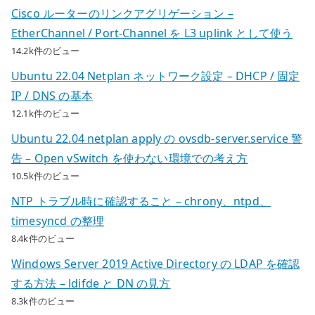
ど
Cisco ルーターのリンクアグリゲーション –
こ
EtherChannel / Port-Channel を L3 uplink として使う
ま
14.2k件のビュー
で
Ubuntu 22.04 Netplan ネットワーク設定 – DHCP / 固定
成
IP / DNS の基本
立
12.1k件のビュー
す
る
Ubuntu 22.04 netplan apply の ovsdb-server.service 警
の
告 – Open vSwitch を使わない環境での考え方
か
10.5k件のビュー
へ
NTP トラブル時に確認すること – chrony、ntpd、
の
timesyncd の整理
8.4k件のビュー
Windows Server 2019 Active Directory の LDAP を確認
する方法 – ldifde と DN の見方
8.3k件のビュー