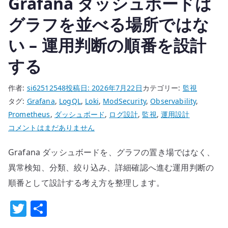
Grafana ダッシュボードは
制、
な
沈
ぐ
グラフを並べる場所ではな
黙、
へ
い – 運用判断の順番を設計
責
の
任
する
分
界
作者:
si62512548
投稿日:
2026年7月22日
カテゴリー:
監視
を
タグ:
Grafana
,
LogQL
,
Loki
,
ModSecurity
,
Observability
,
分
Prometheus
,
ダッシュボード
,
ログ設計
,
監視
,
運用設計
け
Grafana
コメントはまだありません
る
ダ
へ
Grafana ダッシュボードを、グラフの置き場ではなく、
ッ
の
シ
異常検知、分類、絞り込み、詳細確認へ進む運用判断の
ュ
順番として設計する考え方を整理します。
ボ
T
共
ー
w
有
ド