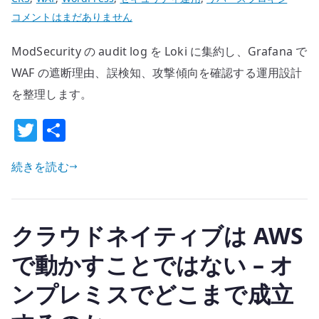
ナ
ModSecurity
コメントはまだありません
リ
の
テ
ModSecurity の audit log を Loki に集約し、Grafana で
audit
ィ
log
WAF の遮断理由、誤検知、攻撃傾向を確認する運用設計
の
を
を整理します。
境
Grafana
界
T
共
で
へ
w
有
見
の
る
続きを読む
it
理
te
由
r
–
クラウドネイティブは AWS
WAF
で動かすことではない – オ
を
観
ンプレミスでどこまで成立
測
可