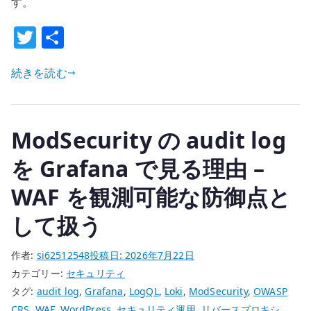
す。
判
何
断
T
共
を
の
入
w
有
順
れ
続きを読む
it
番
る
を
te
べ
設
r
き
計
ModSecurity の audit log
か
す
–
を Grafana で見る理由 –
る
検
へ
WAF を観測可能な防御点と
索
の
性
して扱う
と
カ
作者:
si62512548
投稿日:
2026年7月22日
ー
カテゴリー:
セキュリティ
デ
タグ:
audit log
,
Grafana
,
LogQL
,
Loki
,
ModSecurity
,
OWASP
ィ
CRS
,
WAF
,
WordPress
,
セキュリティ運用
,
リバースプロキシ