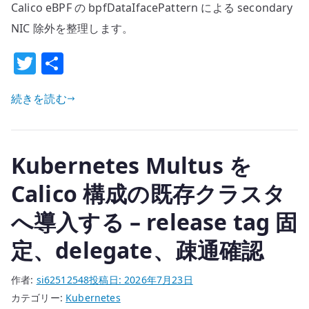
追
Calico eBPF の bpfDataIfacePattern による secondary
い
加
NIC 除外を整理します。
へ
NIC
の
を
T
共
接
w
有
続
続きを読む
it
す
te
る
r
–
Kubernetes Multus を
Calico
eBPF
Calico 構成の既存クラスタ
環
へ導入する – release tag 固
境
の
定、delegate、疎通確認
bridge
/
作者:
si62512548
投稿日:
2026年7月23日
macvlan
カテゴリー:
Kubernetes
/