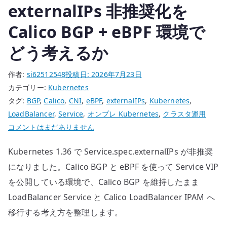
入
externalIPs 非推奨化を
す
Calico BGP + eBPF 環境で
る
–
どう考えるか
release
tag
作者:
si62512548
投稿日:
2026年7月23日
固
カテゴリー:
Kubernetes
定、
タグ:
BGP
,
Calico
,
CNI
,
eBPF
,
externalIPs
,
Kubernetes
,
delegate、
LoadBalancer
,
Service
,
オンプレ Kubernetes
,
クラスタ運用
疎
Kubernetes
コメントはまだありません
通
の
確
Kubernetes 1.36 で Service.spec.externalIPs が非推奨
externalIPs
認
非
になりました。Calico BGP と eBPF を使って Service VIP
へ
推
を公開している環境で、Calico BGP を維持したまま
の
奨
LoadBalancer Service と Calico LoadBalancer IPAM へ
化
移行する考え方を整理します。
を