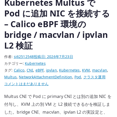
Kubernetes Multus で
ッ
プ
Pod に追加 NIC を接続する
は
– Calico eBPF 環境の
「何
世
bridge / macvlan / ipvlan
代
残
L2 検証
す
か」
作者:
si62512548
投稿日:
2026年7月23日
だ
カテゴリー:
Kubernetes
け
タグ:
Calico
,
CNI
,
eBPF
,
ipvlan
,
Kubernetes
,
KVM
,
macvlan
,
で
Multus
,
NetworkAttachmentDefinition
,
Pod
,
クラスタ運用
は
Kubernetes
コメントはまだありません
設
Multus
Multus CNI で Pod に primary CNI とは別の追加 NIC を
計
で
で
Pod
付与し、KVM 上の別 VM と L2 接続できるかを検証しま
き
に
した。bridge CNI、macvlan、ipvlan L2 の実設定と、
な