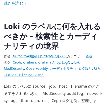
は
続きを読む
it
グ
te
ラ
r
フ
Loki のラベルに何を入れる
を
べきか – 検索性とカーディ
並
べ
ナリティの境界
る
場
作者:
si62512548
投稿日:
2026年7月22日
カテゴリー:
監視
所
タグ:
Ceph
,
Grafana
,
Grafana Alloy
,
LogQL
,
Loki
,
で
ModSecurity
,
Observability
,
カーディナリティ
,
ログ設計
,
監視
は
Loki
コメントはまだありません
な
の
い
Loki のラベルに source、job、host、filename のどこ
ラ
–
ベ
までを入れるべきか、ModSecurity audit log、network
運
ル
syslog、Ubuntu journal、Ceph ログを例に整理しま
用
に