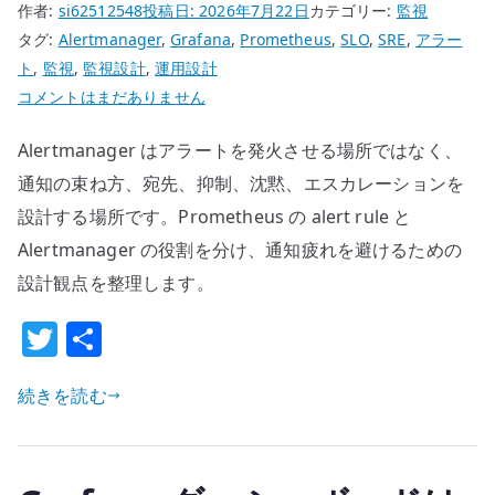
作者:
si62512548
投稿日:
2026年7月22日
カテゴリー:
監視
ラ
タグ:
Alertmanager
,
Grafana
,
Prometheus
,
SLO
,
SRE
,
アラー
ー
ト
,
監視
,
監視設計
,
運用設計
ト、
Alertmanager
コメントはまだありません
ダ
の
ッ
Alertmanager はアラートを発火させる場所ではなく、
通
シ
知
通知の束ね方、宛先、抑制、沈黙、エスカレーションを
ュ
設
ボ
設計する場所です。Prometheus の alert rule と
計
ー
Alertmanager の役割を分け、通知疲れを避けるための
–
ド、
設計観点を整理します。
ル
ロ
ー
T
共
グ
テ
を
w
有
ィ
対
続きを読む
it
ン
応
te
グ、
へ
r
抑
つ