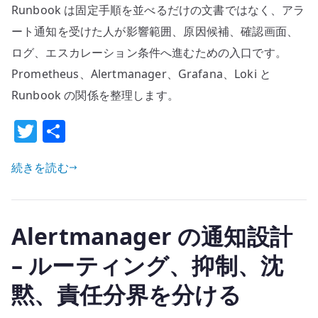
Runbook は固定手順を並べるだけの文書ではなく、アラ
手
順
ート通知を受けた人が影響範囲、原因候補、確認画面、
書
ログ、エスカレーション条件へ進むための入口です。
で
Prometheus、Alertmanager、Grafana、Loki と
は
Runbook の関係を整理します。
な
く
T
共
判
w
有
断
続きを読む
it
の
te
入
r
口
Alertmanager の通知設計
で
あ
– ルーティング、抑制、沈
る
黙、責任分界を分ける
–
ア