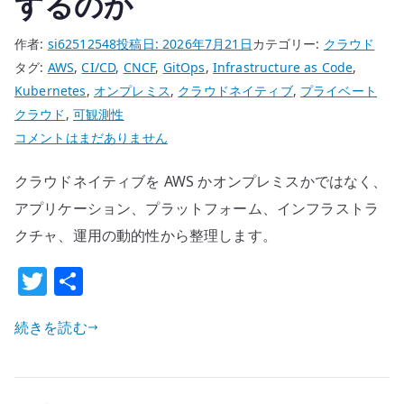
するのか
能
な
作者:
si62512548
投稿日:
2026年7月21日
カテゴリー:
クラウド
防
タグ:
AWS
,
CI/CD
,
CNCF
,
GitOps
,
Infrastructure as Code
,
御
Kubernetes
,
オンプレミス
,
クラウドネイティブ
,
プライベート
点
クラウド
,
可観測性
と
ク
コメントはまだありません
し
ラ
て
クラウドネイティブを AWS かオンプレミスかではなく、
ウ
扱
ド
アプリケーション、プラットフォーム、インフラストラ
う
ネ
クチャ、運用の動的性から整理します。
へ
イ
T
共
の
テ
w
有
ィ
ブ
続きを読む
it
は
te
AWS
r
で