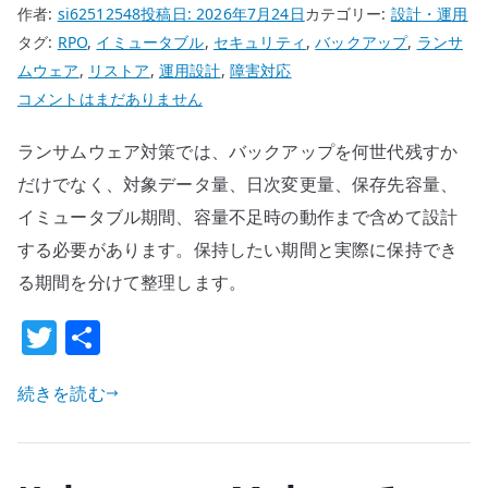
作者:
si62512548
投稿日:
2026年7月24日
カテゴリー:
設計・運用
タグ:
RPO
,
イミュータブル
,
セキュリティ
,
バックアップ
,
ランサ
ムウェア
,
リストア
,
運用設計
,
障害対応
ラ
コメントはまだありません
ン
ランサムウェア対策では、バックアップを何世代残すか
サ
ム
だけでなく、対象データ量、日次変更量、保存先容量、
ウ
イミュータブル期間、容量不足時の動作まで含めて設計
ェ
する必要があります。保持したい期間と実際に保持でき
ア
る期間を分けて整理します。
対
策
T
共
の
w
有
バ
続きを読む
it
ッ
te
ク
r
ア