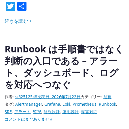
Calico
T
共
BGP
w
有
+
続きを読む
it
eBPF
te
環
r
境
Runbook は手順書ではなく
で
ど
判断の入口である – アラー
う
ト、ダッシュボード、ログ
考
え
を対応へつなぐ
る
か
作者:
si62512548
投稿日:
2026年7月22日
カテゴリー:
監視
へ
タグ:
Alertmanager
,
Grafana
,
Loki
,
Prometheus
,
Runbook
,
の
SRE
,
アラート
,
監視
,
監視設計
,
運用設計
,
障害対応
Runbook
コメントはまだありません
は