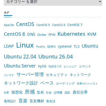
タグ
CentOS
CentOS 7
CentOS 5
Apache
CentOS 6
Kubernetes
CentOS 8
KVM
DNS
IPv6
Docker
Linux
Ubuntu
LDAP
TLS
systemd
QEMU
Postfix
Ubuntu 26.04
Ubuntu 22.04
Ubuntu Server
VyOS
VyOS 1.5
コマンド
エンジニア
サーバー管理
セキュリティ
ネットワーク
コンテナ
ベース
ネットワーク設計
ルーティング
世界のベーシスト
所感
仮想化
責任分界
監視
社会
証明書
認証
仕事
音楽
音楽機材
運用設計
食生活