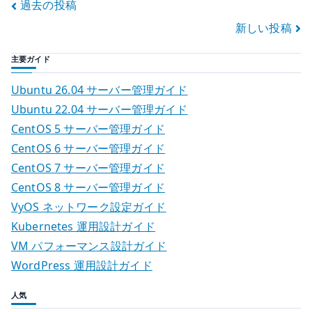
投
過去の投稿
動
新しい投稿
稿
か
す
ナ
主要ガイド
こ
と
ビ
Ubuntu 26.04 サーバー管理ガイド
で
Ubuntu 22.04 サーバー管理ガイド
ゲ
は
CentOS 5 サーバー管理ガイド
な
ー
CentOS 6 サーバー管理ガイド
い
CentOS 7 サーバー管理ガイド
シ
–
CentOS 8 サーバー管理ガイド
オ
ョ
VyOS ネットワーク設定ガイド
ン
Kubernetes 運用設計ガイド
ン
プ
VM パフォーマンス設計ガイド
レ
WordPress 運用設計ガイド
ミ
ス
人気
で