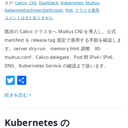
タグ:
Calico
,
CNI
,
DualStack
,
Kubernetes
,
Multus
,
ipvlan
NetworkAttachmentDefinition
,
Pod
,
クラスタ運用
L2
Kubernetes
コメントはまだありません
検
Multus
証
既存の Calico クラスタへ Multus CNI を導入し、公式
を
へ
Calico
manifest を release tag 固定で適用する手順を確認しま
の
構
す。server dry-run、memory limit 調整、00-
成
multus.conf、Calico delegate、Pod 間 IPv4 / IPv6、
の
DNS、Kubernetes Service の確認まで扱います。
既
存
T
共
ク
w
有
ラ
続きを読む
it
ス
te
タ
r
へ
Kubernetes の
導