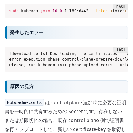
sudo
 kubeadm 
join
10.0
.1.180:6443 
--token
<
token
>
 -
発生したエラー
[download-certs] Downloading the certificates in Se
error execution phase control-plane-prepare/downloa
Please, run kubeadm init phase upload-certs --uploa
原因の見方
は control plane 追加時に必要な証明
kubeadm-certs
書を一時的に共有するための Secret です。存在しない、
または期限切れの場合、既存 control plane 側で証明書
を再アップロードして、新しい certificate-key を取得し