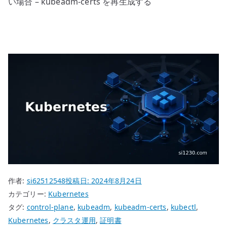
い場合 – kubeadm-certs を再生成する
作者:
si62512548
投稿日:
2024年8月24日
カテゴリー:
Kubernetes
タグ:
control-plane
,
kubeadm
,
kubeadm-certs
,
kubectl
,
Kubernetes
,
クラスタ運用
,
証明書