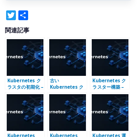
T
共
w
有
関連記事
it
te
r
Kubernetes ク
古い
Kubernetes ク
ラスタの初期化 –
Kubernetes ク
ラスター構築 –
kubeadm reset
ラスター構築メ
kubeadm で
の基本
モ – kubeadm
controlPlaneE
手順を現在の記
ndpoint と CNI
事へ読み替える
を決める
Kubernetes
Kubernetes
Kubernetes 運