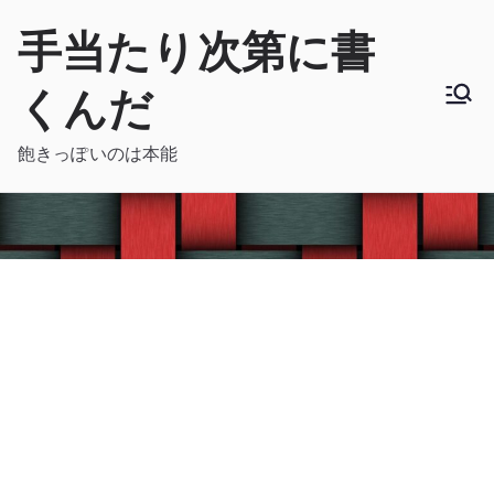
内
手当たり次第に書
容
を
くんだ
ス
キ
飽きっぽいのは本能
ッ
プ