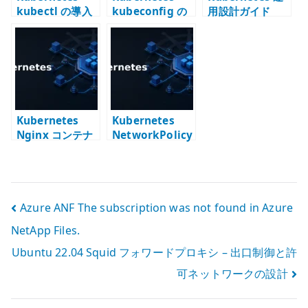
kubectl の導入
kubeconfig の
用設計ガイド
– リモートクラス
管理 – 複数クラ
タを操作する基
スタと context
本
を使い分ける
Kubernetes
Kubernetes
Nginx コンテナ
NetworkPolicy
の実行 –
で Pod のアウト
Deployment で
バウンド通信を
Pod を管理する
制御する –
egress と CNI
投
Azure ANF The subscription was not found in Azure
を分けて考える
NetApp Files.
稿
Ubuntu 22.04 Squid フォワードプロキシ – 出口制御と許
ナ
可ネットワークの設計
ビ