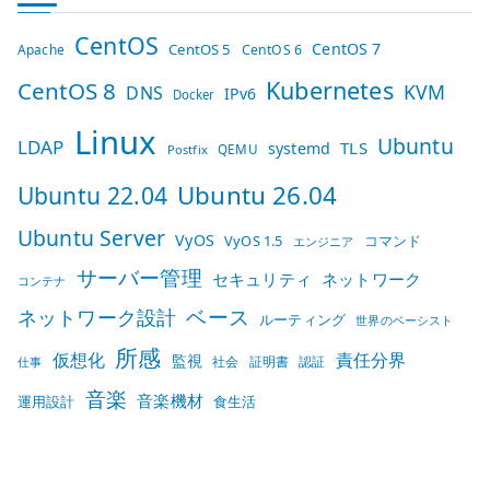
CentOS
CentOS 7
CentOS 5
Apache
CentOS 6
Kubernetes
CentOS 8
KVM
DNS
IPv6
Docker
Linux
Ubuntu
LDAP
TLS
systemd
QEMU
Postfix
Ubuntu 26.04
Ubuntu 22.04
Ubuntu Server
VyOS
VyOS 1.5
コマンド
エンジニア
サーバー管理
セキュリティ
ネットワーク
コンテナ
ベース
ネットワーク設計
ルーティング
世界のベーシスト
所感
仮想化
責任分界
監視
社会
証明書
認証
仕事
音楽
音楽機材
運用設計
食生活