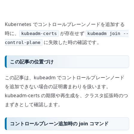
で
き
な
Kubernetes でコントロールプレーンノードを追加する
い
場
時に、
が存在せず
kubeadm-certs
kubeadm join --
合
に失敗した時の確認です。
control-plane
–
kubeadm-
この記事の位置づけ
certs
を
この記事は、kubeadm でコントロールプレーンノード
再
を追加できない場合の証明書まわりを扱います。
生
kubeadm-certs の期限や再生成を、クラスタ拡張時のつ
成
す
まずきとして確認します。
る
へ
コントロールプレーン追加時の join コマンド
の