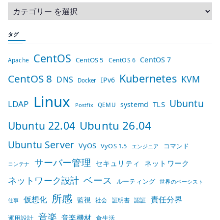
タグ
CentOS
CentOS 7
CentOS 5
Apache
CentOS 6
Kubernetes
CentOS 8
KVM
DNS
IPv6
Docker
Linux
Ubuntu
LDAP
TLS
systemd
QEMU
Postfix
Ubuntu 26.04
Ubuntu 22.04
Ubuntu Server
VyOS
VyOS 1.5
コマンド
エンジニア
サーバー管理
セキュリティ
ネットワーク
コンテナ
ベース
ネットワーク設計
ルーティング
世界のベーシスト
所感
仮想化
責任分界
監視
社会
証明書
認証
仕事
音楽
音楽機材
運用設計
食生活