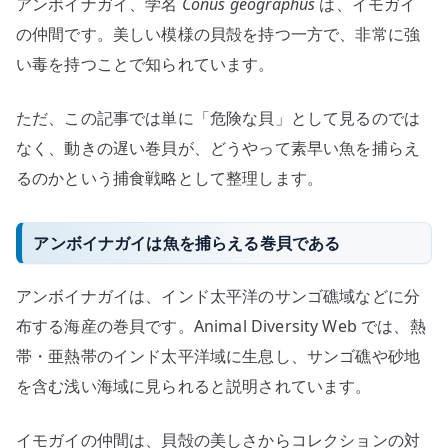
アンボイナガイ、学名
Conus geographus
は、イモガイ
貝
の
の仲間です。美しい模様の貝殻を持つ一方で、非常に強
捕
い毒を持つことで知られています。
食
を
ただ、この記事では単に「危険な貝」として見るのでは
考
なく、動きの遅い巻貝が、どうやって素早い魚を捕らえ
え
るのかという捕食戦略として整理します。
る
へ
の
アンボイナガイは魚を捕らえる巻貝である
アンボイナガイは、インド太平洋のサンゴ礁域などに分
布する海産の巻貝です。Animal Diversity Web では、熱
帯・亜熱帯のインド太平洋域に生息し、サンゴ礁や砂地
を含む浅い海域に見られると説明されています。
イモガイの仲間は、貝殻の美しさからコレクションの対