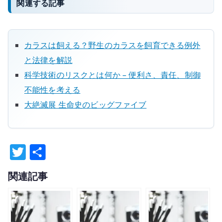
関連する記事
カラスは飼える？野生のカラスを飼育できる例外
と法律を解説
科学技術のリスクとは何か – 便利さ、責任、制御
不能性を考える
大絶滅展 生命史のビッグファイブ
T
共
w
有
関連記事
it
te
r