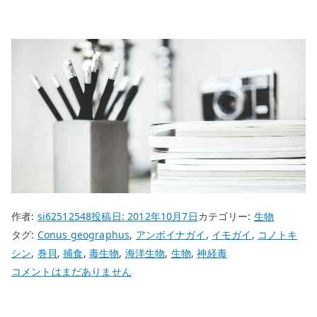
作者:
si62512548
投稿日:
2012年10月7日
カテゴリー:
生物
タグ:
Conus geographus
,
アンボイナガイ
,
イモガイ
,
コノトキ
シン
,
巻貝
,
捕食
,
毒生物
,
海洋生物
,
生物
,
神経毒
ア
コメントはまだありません
ン
ボ