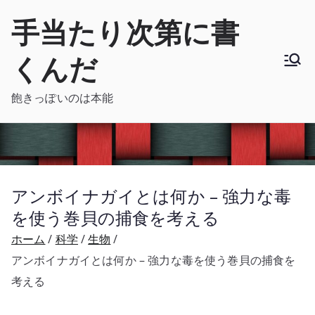
内
手当たり次第に書
容
を
くんだ
ス
キ
飽きっぽいのは本能
ッ
プ
アンボイナガイとは何か – 強力な毒
を使う巻貝の捕食を考える
ホーム
科学
生物
アンボイナガイとは何か – 強力な毒を使う巻貝の捕食を
考える