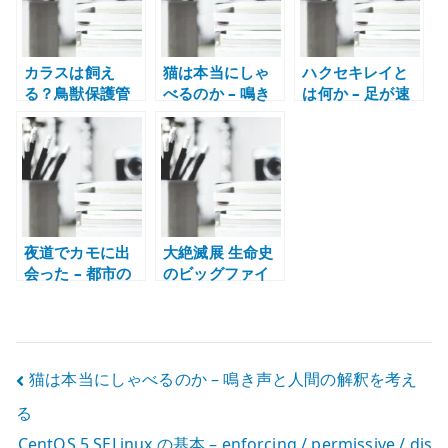
カラスは飼え
猫は本当にしゃ
ハクセキレイと
る？鳥獣保護管
べるのか – 鳴き
は何か – 足が速
理法と野生個
声と人間の解釈
くて尾を振る身
体・傷病鳥・巣
を考える
近な野鳥
立ち雛の扱い
夜道でカモに出
大絶滅展 生命史
会った – 都市の
のビッグファイ
水辺と野鳥の距
ブ – 大量絶滅か
離感を考える
ら生命史を考え
る
投
猫は本当にしゃべるのか – 鳴き声と人間の解釈を考え
る
稿
CentOS 5 SELinux の基本 – enforcing / permissive / dis