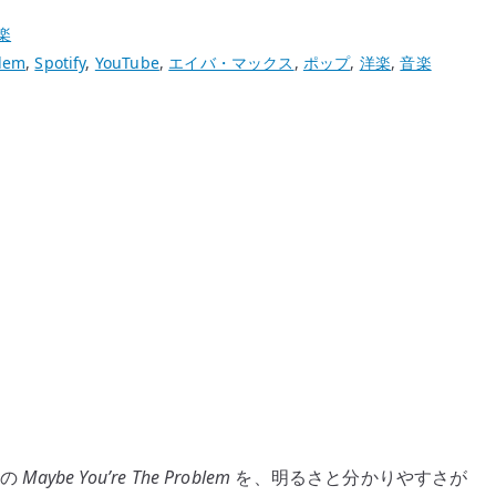
楽
blem
,
Spotify
,
YouTube
,
エイバ・マックス
,
ポップ
,
洋楽
,
音楽
 の
Maybe You’re The Problem
を、明るさと分かりやすさが