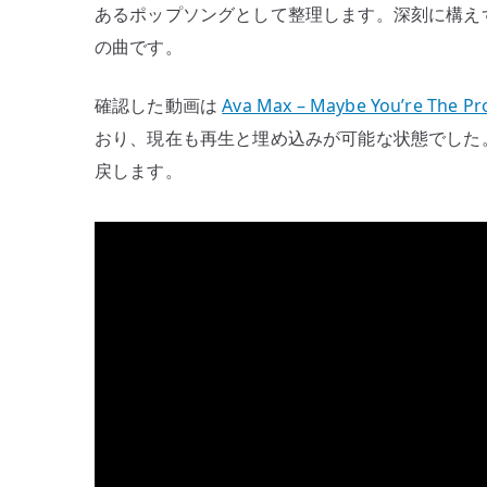
あるポップソングとして整理します。深刻に構え
ッ
の曲です。
プ
の
確認した動画は
Ava Max – Maybe You’re The Pro
強
おり、現在も再生と埋め込みが可能な状態でした
さ
へ
戻します。
の