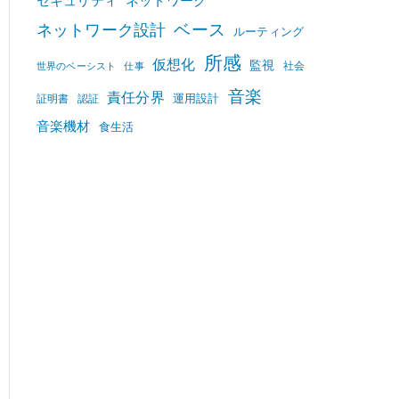
セキュリティ
ネットワーク
ベース
ネットワーク設計
ルーティング
所感
仮想化
監視
社会
世界のベーシスト
仕事
音楽
責任分界
運用設計
証明書
認証
音楽機材
食生活