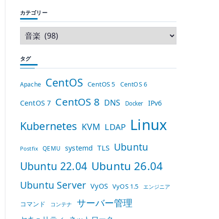
カテゴリー
タグ
CentOS
CentOS 5
Apache
CentOS 6
CentOS 8
DNS
CentOS 7
IPv6
Docker
Linux
Kubernetes
KVM
LDAP
Ubuntu
TLS
systemd
QEMU
Postfix
Ubuntu 26.04
Ubuntu 22.04
Ubuntu Server
VyOS
VyOS 1.5
エンジニア
サーバー管理
コマンド
コンテナ