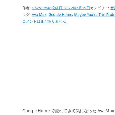
作者:
si62512548
投稿日:
2022年6月19日
カテゴリー:
音
タグ:
Ava Max
,
Google Home
,
Maybe You’re The Pro
Ava
コメントはまだありません
Max「Maybe
You’re
The
Problem」
–
明
る
さ
で
押
し
切
る
Google Home で流れてきて気になった Ava Max
ポ