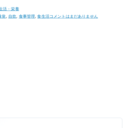
生活・栄養
コ
味覚
,
自炊
,
食事管理
,
食生活
コメントはまだありません
ン
ビ
ニ
の
ご
飯
が
食
べ
づ
ら
く
な
っ
て