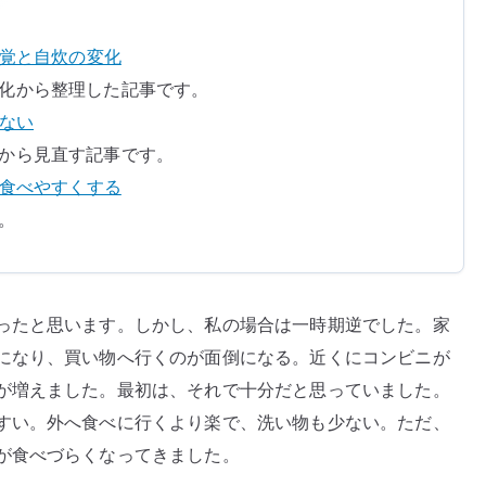
き
た
味覚と自炊の変化
–
化から整理した記事です。
自
じない
炊
から見直す記事です。
に
を食べやすくする
戻
。
る
き
っ
か
ったと思います。しかし、私の場合は一時期逆でした。家
け
になり、買い物へ行くのが面倒になる。近くにコンビニが
へ
が増えました。最初は、それで十分だと思っていました。
の
すい。外へ食べに行くより楽で、洗い物も少ない。ただ、
が食べづらくなってきました。