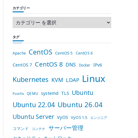
カテゴリー
タグ
CentOS
CentOS 5
Apache
CentOS 6
CentOS 8
DNS
CentOS 7
IPv6
Docker
Linux
Kubernetes
KVM
LDAP
Ubuntu
TLS
systemd
QEMU
Postfix
Ubuntu 26.04
Ubuntu 22.04
Ubuntu Server
VyOS
VyOS 1.5
エンジニア
サーバー管理
コマンド
コンテナ