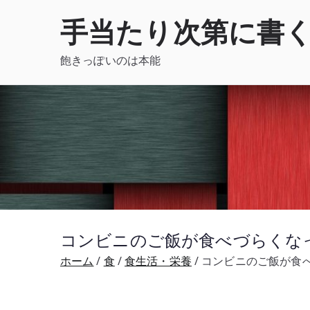
内
手当たり次第に書
容
を
飽きっぽいのは本能
ス
キ
ッ
プ
コンビニのご飯が食べづらくなっ
ホーム
食
食生活・栄養
コンビニのご飯が食べ