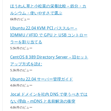
ほうれん草と小松菜の栄養比較 – 鉄分・カ
ルシウム・使いやすさで選ぶ
6k件のビュー
Ubuntu 22.04 KVM PCI パススルー –
IOMMU / VFIO で GPU と USB コントロー
ラーを割り当てる
5.5k件のビュー
CentOS 8 389 Directory Server – 旧セット
アップ方式を読む
5.3k件のビュー
Ubuntu 22.04 サーバー管理ガイド
4.6k件のビュー
.local ドメインを社内 DNS で使うべきでは
ない理由 – mDNS と名前解決の衝突
4.6k件のビュー