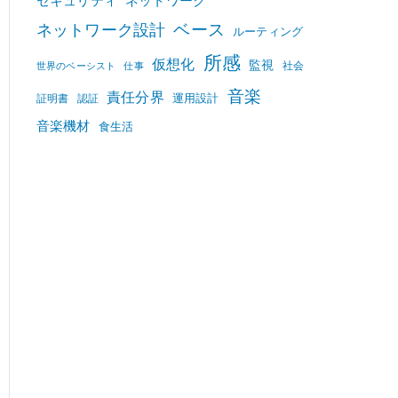
セキュリティ
ネットワーク
ベース
ネットワーク設計
ルーティング
所感
仮想化
監視
社会
世界のベーシスト
仕事
音楽
責任分界
運用設計
証明書
認証
音楽機材
食生活