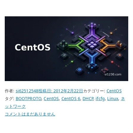
作者:
si62512548
投稿日:
2012年2月22日
カテゴリー:
CentOS
タグ:
BOOTPROTO
,
CentOS
,
CentOS 6
,
DHCP
,
ifcfg
,
Linux
,
ネ
ットワーク
CentOS
コメントはまだありません
6
BOOTPROTO