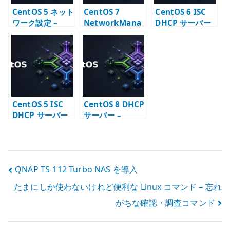
CentOS 5 ネット
CentOS 7
CentOS 6 ISC
ワーク設定 –
NetworkMana
DHCP サーバー
ifcfg と
ger は発展途上
構築 –
network サービ
だったのか –
dhcpd.conf と
スの基本
ifcfg 運用との距
配布設定
離感
CentOS 5 ISC
CentOS 8 DHCP
DHCP サーバー
サーバー –
構築 –
dhcpd.conf の
dhcpd.conf と
基本設定
配布設定
投
QNAP TS-112 Turbo NAS を導入
たまにしか使わないけれど便利な Linux コマンド – 忘れ
稿
がちな確認・調査コマンド
ナ