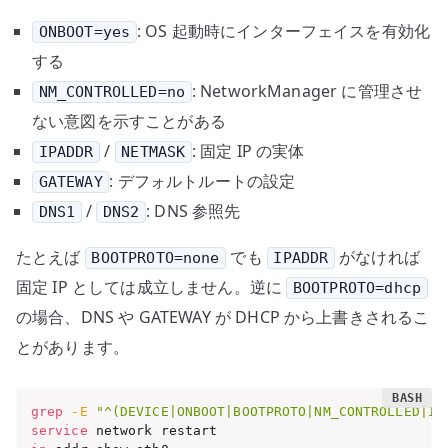
: OS 起動時にインターフェイスを有効化
ONBOOT=yes
する
: NetworkManager に管理させ
NM_CONTROLLED=no
ない意図を示すことがある
/
: 固定 IP の実体
IPADDR
NETMASK
: デフォルトルートの設定
GATEWAY
/
: DNS 参照先
DNS1
DNS2
たとえば
でも
がなければ
BOOTPROTO=none
IPADDR
固定 IP としては成立しません。逆に
BOOTPROTO=dhcp
の場合、DNS や GATEWAY が DHCP から上書きされるこ
とがあります。
grep
-E
"^(DEVICE|ONBOOT|BOOTPROTO|NM_CONTROLLED|IP
service