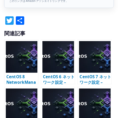
このリンクは Amazon アソシエイトリンクです。
T
共
w
有
関連記事
it
te
r
CentOS 8
CentOS 6 ネット
CentOS 7 ネット
NetworkMana
ワーク設定 –
ワーク設定 –
ger IP アドレス
ifcfg と
network サービ
設定 – DHCP /
network サービ
スと ifcfg の既存
static /
スの基本
運用
disabled