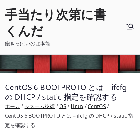
内
手当たり次第に書
容
を
くんだ
ス
キ
飽きっぽいのは本能
ッ
プ
CentOS 6 BOOTPROTO とは – ifcfg
の DHCP / static 指定を確認する
ホーム
システム技術
OS
Linux
CentOS
CentOS 6 BOOTPROTO とは – ifcfg の DHCP / static 指
定を確認する