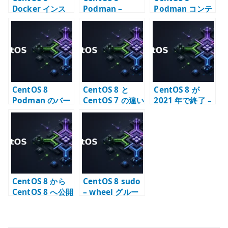
Docker インス
Podman –
Podman コンテ
トール – Docker
Error adding
ナで SSH 接続を
CE の導入
network:
前提にしない理
failed の確認ポ
由
イント
CentOS 8
CentOS 8 と
CentOS 8 が
Podman のバー
CentOS 7 の違い
2021 年で終了 –
ジョンアップで
– 移行期に確認す
CentOS Stream
コンテナ起動失
ること
への転換点
敗した場合
CentOS 8 から
CentOS 8 sudo
CentOS 8 へ公開
– wheel グルー
鍵認証で SSH 接
プと sudoers の
続する
確認