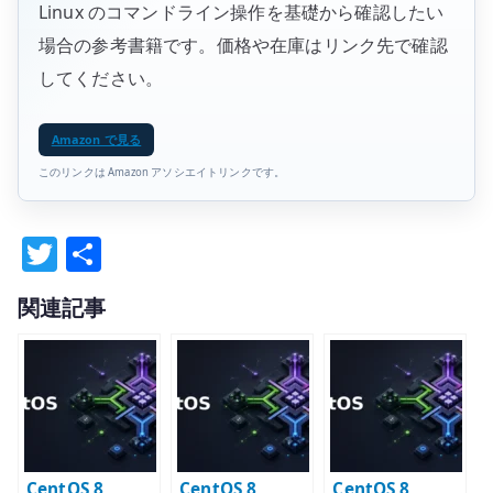
Linux のコマンドライン操作を基礎から確認したい
場合の参考書籍です。価格や在庫はリンク先で確認
してください。
Amazon で見る
このリンクは Amazon アソシエイトリンクです。
T
共
w
有
関連記事
it
te
r
CentOS 8
CentOS 8
CentOS 8