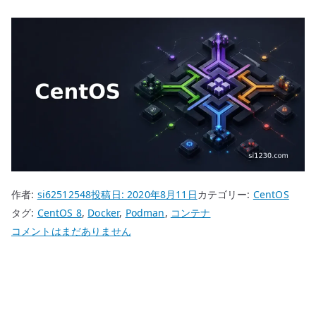
作者:
si62512548
投稿日:
2020年8月11日
カテゴリー:
CentOS
タグ:
CentOS 8
,
Docker
,
Podman
,
コンテナ
CentOS
コメントはまだありません
8
Podman
–
Docker