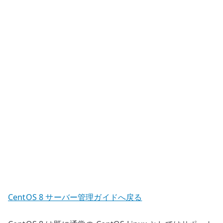
互
換
だ
け
で
は
見
え
な
い
違
い
へ
の
CentOS 8 サーバー管理ガイドへ戻る