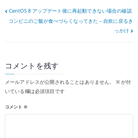
投
CentOS 8 アップデート後に再起動できない場合の確認
コンビニのご飯が食べづらくなってきた – 自炊に戻るき
稿
っかけ
ナ
ビ
ゲ
コメントを残す
ー
メールアドレスが公開されることはありません。
※
が付
シ
いている欄は必須項目です
ョ
コメント
※
ン