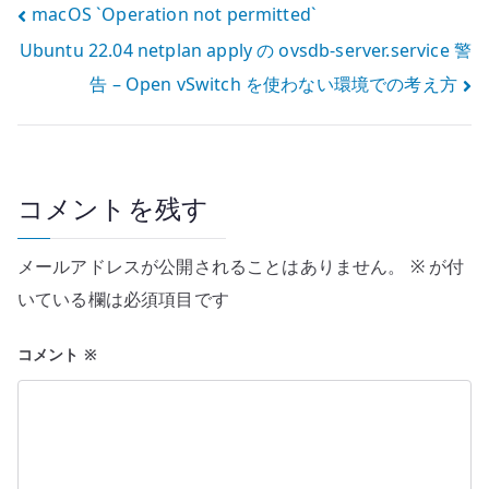
投
macOS `Operation not permitted`
Ubuntu 22.04 netplan apply の ovsdb-server.service 警
稿
告 – Open vSwitch を使わない環境での考え方
ナ
ビ
ゲ
コメントを残す
ー
メールアドレスが公開されることはありません。
※
が付
シ
いている欄は必須項目です
ョ
コメント
※
ン