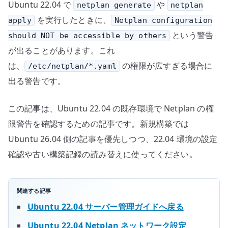
Ubuntu 22.04 で
や
netplan generate
netplan
by
others
を実行したときに、
apply
Netplan configuration
へ
という警告
should NOT be accessible by others
の
が出ることがあります。これ
は、
の権限が広すぎる場合に
/etc/netplan/*.yaml
出る警告です。
この記事は、Ubuntu 22.04 の既存環境で Netplan の権
限警告を確認するための記事です。新規構築では
Ubuntu 26.04 側の記事を優先しつつ、22.04 環境の設定
確認や古い構築記録の読み替えに使ってください。
関連する記事
Ubuntu 22.04 サーバー管理ガイドへ戻る
Ubuntu 22.04 Netplan ネットワーク設定