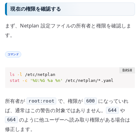
現在の権限を確認する
まず、Netplan 設定ファイルの所有者と権限を確認しま
す。
コマンド
ls
-l
stat
-c
'%U:%G %a %n'
 /etc/netplan/*.yaml
所有者が
で、権限が
になっていれ
root:root
600
ば、通常はこの警告の対象ではありません。
や
644
のように他ユーザーへ読み取り権限がある場合は
664
修正します。