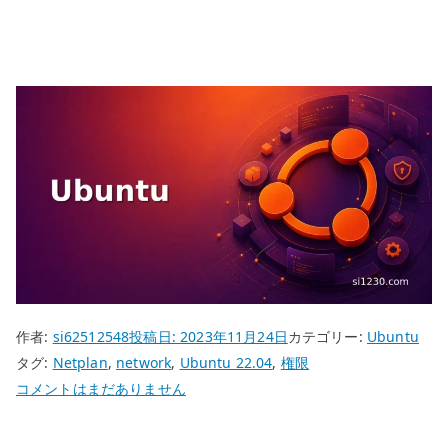
作者:
si62512548
投稿日:
2023年11月24日
カテゴリー:
Ubuntu
タグ:
Netplan
,
network
,
Ubuntu 22.04
,
権限
Ubuntu
コメントはまだありません
22.04
Netplan