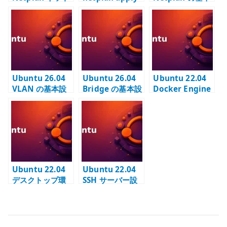
ワーク設定 –
の ovsdb-
設定 – IP アドレ
DHCP / 固定 IP /
server.service
ス / DNS / ルー
DNS の基本
警告 – Open
ティングを管理
vSwitch を使わ
する
ない環境での考
え方
Ubuntu 26.04
Ubuntu 26.04
Ubuntu 22.04
VLAN の基本設
Bridge の基本設
Docker Engine
定 – Netplan で
定 – KVM 向け
の導入 –
tagged VLAN
br0 を Netplan
Ubuntu 標準パ
を扱う
で作る
ッケージでコン
テナ実行環境を
構築する
Ubuntu 22.04
Ubuntu 22.04
デスクトップ環
SSH サーバー設
境 – Server に
定 –
ubuntu-
sshd_config と
desktop を追加
公開鍵認証の前
する
提を確認する