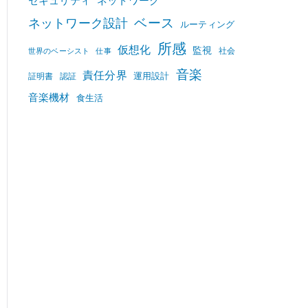
セキュリティ
ネットワーク
ベース
ネットワーク設計
ルーティング
所感
仮想化
監視
社会
世界のベーシスト
仕事
音楽
責任分界
運用設計
証明書
認証
音楽機材
食生活