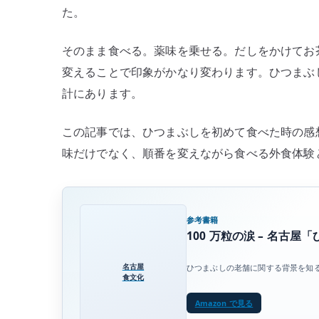
た。
お
茶
そのまま食べる。薬味を乗せる。だしをかけてお
漬
変えることで印象がかなり変わります。ひつまぶ
け
で
計にあります。
楽
し
この記事では、ひつまぶしを初めて食べた時の感
む
味だけでなく、順番を変えながら食べる外食体験
名
古
屋
め
参考書籍
100 万粒の涙 – 名古
し
へ
名古屋
ひつまぶしの老舗に関する背景を知
の
食文化
Amazon で見る