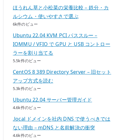
ほうれん草と小松菜の栄養比較 – 鉄分・カ
ルシウム・使いやすさで選ぶ
6k件のビュー
Ubuntu 22.04 KVM PCI パススルー –
IOMMU / VFIO で GPU と USB コントロー
ラーを割り当てる
5.5k件のビュー
CentOS 8 389 Directory Server – 旧セット
アップ方式を読む
5.3k件のビュー
Ubuntu 22.04 サーバー管理ガイド
4.6k件のビュー
.local ドメインを社内 DNS で使うべきでは
ない理由 – mDNS と名前解決の衝突
4.6k件のビュー