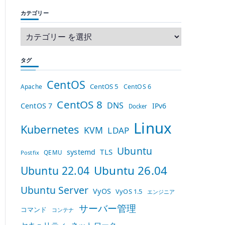
カテゴリー
タグ
CentOS
CentOS 5
Apache
CentOS 6
CentOS 8
DNS
CentOS 7
IPv6
Docker
Linux
Kubernetes
KVM
LDAP
Ubuntu
TLS
systemd
QEMU
Postfix
Ubuntu 26.04
Ubuntu 22.04
Ubuntu Server
VyOS
VyOS 1.5
エンジニア
サーバー管理
コマンド
コンテナ