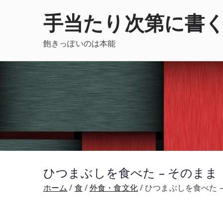
内
手当たり次第に書
容
を
飽きっぽいのは本能
ス
キ
ッ
プ
ひつまぶしを食べた – そのま
ホーム
食
外食・食文化
ひつまぶしを食べた 