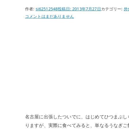
作者:
si62512548
投稿日:
2013年7月27日
カテゴリー:
外
ひ
コメントはまだありません
つ
ま
ぶ
し
を
食
べ
た
–
そ
の
ま
ま・
名古屋に出張したついでに、はじめてひつまぶし
薬
りますが、実際に食べてみると、単なるうなぎご
味・