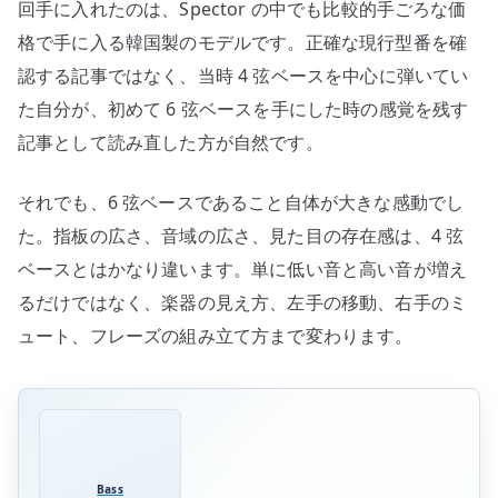
た
回手に入れたのは、Spector の中でも比較的手ごろな価
感
格で手に入る韓国製のモデルです。正確な現行型番を確
想
認する記事ではなく、当時 4 弦ベースを中心に弾いてい
へ
た自分が、初めて 6 弦ベースを手にした時の感覚を残す
の
記事として読み直した方が自然です。
それでも、6 弦ベースであること自体が大きな感動でし
た。指板の広さ、音域の広さ、見た目の存在感は、4 弦
ベースとはかなり違います。単に低い音と高い音が増え
るだけではなく、楽器の見え方、左手の移動、右手のミ
ュート、フレーズの組み立て方まで変わります。
Bass