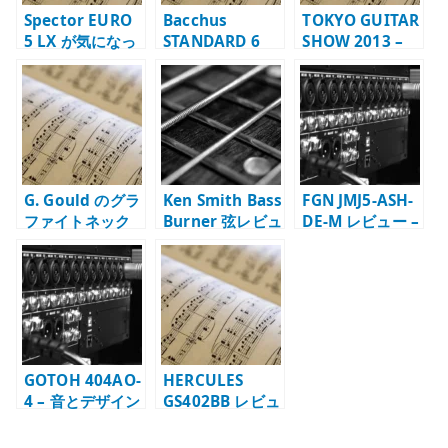
Spector EURO
Bacchus
TOKYO GUITAR
5 LX が気になっ
STANDARD 6
SHOW 2013 –
た理由 – NS ボデ
DX が気になった
高級ベースを見
ィ、35 インチ、
理由 – Bartolini
て音楽熱が戻っ
EMG を見る
搭載 6 弦を仕様
た日
から見る
G. Gould のグラ
Ken Smith Bass
FGN JMJ5-ASH-
ファイトネック
Burner 弦レビュ
DE-M レビュー –
ベースに惹かれ
ー – 5 弦・6 弦の
EMG、19 mm
た理由 – 6 弦で
ゲージと Taper
弦間、5 弦の実用
見る構造と注意
Core
性
点
GOTOH 404AO-
HERCULES
4 – 音とデザイン
GS402BB レビュ
で満足したベー
ー – ベースにも
ス用ブリッジ
使える小型ギタ