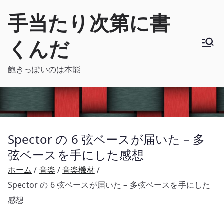
内
手当たり次第に書
容
を
くんだ
ス
キ
飽きっぽいのは本能
ッ
プ
Spector の 6 弦ベースが届いた – 多
弦ベースを手にした感想
ホーム
音楽
音楽機材
Spector の 6 弦ベースが届いた – 多弦ベースを手にした
感想