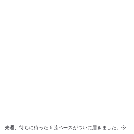
ベ
ー
ス
が
届
い
た
–
多
弦
ベ
ー
ス
を
手
に
先週、待ちに待った 6 弦ベースがついに届きました。今
し