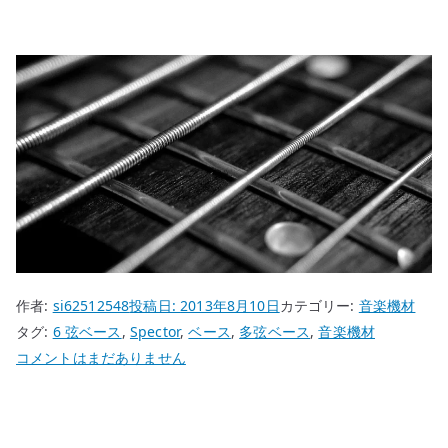
作者:
si62512548
投稿日:
2013年8月10日
カテゴリー:
音楽機材
タグ:
6 弦ベース
,
Spector
,
ベース
,
多弦ベース
,
音楽機材
Spector
コメントはまだありません
の
6
弦