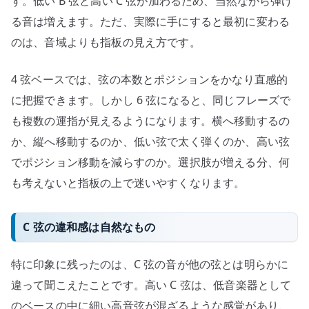
す。低い B 弦と高い C 弦が加わるため、当然ながら弾け
る音は増えます。ただ、実際に手にすると最初に変わる
のは、音域よりも指板の見え方です。
4 弦ベースでは、弦の本数とポジションをかなり直感的
に把握できます。しかし 6 弦になると、同じフレーズで
も複数の運指が見えるようになります。横へ移動するの
か、縦へ移動するのか、低い弦で太く弾くのか、高い弦
でポジション移動を減らすのか。選択肢が増える分、何
も考えないと指板の上で迷いやすくなります。
C 弦の違和感は自然なもの
特に印象に残ったのは、C 弦の音が他の弦とは明らかに
違って聞こえたことです。高い C 弦は、低音楽器として
のベースの中に細い高音弦が混ざるような感覚があり、