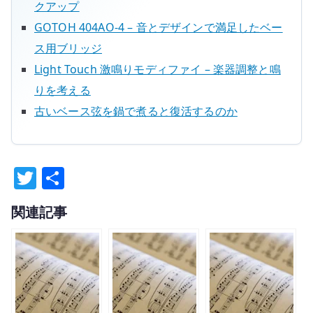
クアップ
GOTOH 404AO-4 – 音とデザインで満足したベー
ス用ブリッジ
Light Touch 激鳴りモディファイ – 楽器調整と鳴
りを考える
古いベース弦を鍋で煮ると復活するのか
T
共
w
有
関連記事
it
te
r