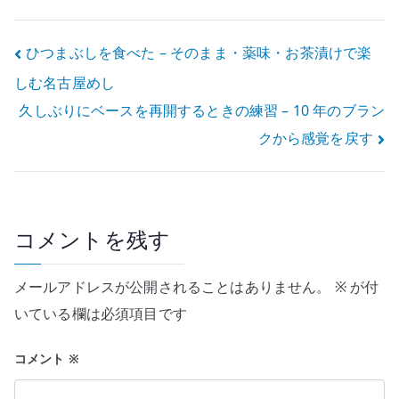
ースタンド
投
ひつまぶしを食べた – そのまま・薬味・お茶漬けで楽
しむ名古屋めし
稿
久しぶりにベースを再開するときの練習 – 10 年のブラン
ナ
クから感覚を戻す
ビ
ゲ
ー
コメントを残す
シ
メールアドレスが公開されることはありません。
※
が付
ョ
いている欄は必須項目です
ン
コメント
※