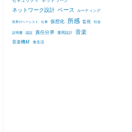
セキュリティ
ネットワーク
ベース
ネットワーク設計
ルーティング
所感
仮想化
監視
社会
世界のベーシスト
仕事
音楽
責任分界
運用設計
証明書
認証
音楽機材
食生活