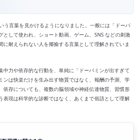
が
っ
た
という言葉を見かけるようになりました。一般には「ドーパ
背
として使われ、ショート動画、ゲーム、SNS などの刺激
景
間に耐えられない人を揶揄する言葉として理解されていま
を
整
理
集中力や依存的な行動を、単純に「ドーパミンが出すぎて
す
ミンは快楽だけを生み出す物質ではなく、報酬の予測、学
る
。依存についても、複数の脳領域や神経伝達物質、習慣形
へ
の
う表現は科学的な診断ではなく、あくまで俗語として理解