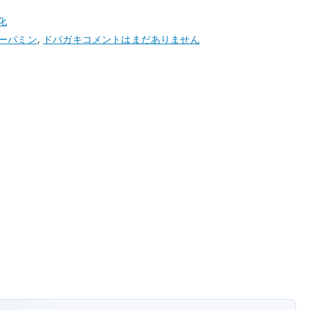
化
最
ーパミン
,
ドパガキ
コメントはまだありません
近
よ
く
聞
く
「ド
パ
ガ
キ」
と
は？
意
味
と
広