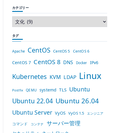
カテゴリー
できません
タグ
は変わります
CentOS
CentOS 5
Apache
CentOS 6
CentOS 8
DNS
ります
CentOS 7
IPv6
Docker
Linux
Kubernetes
KVM
LDAP
響もあります
Ubuntu
TLS
systemd
QEMU
Postfix
Ubuntu 26.04
Ubuntu 22.04
Ubuntu Server
VyOS
VyOS 1.5
エンジニア
サーバー管理
コマンド
コンテナ