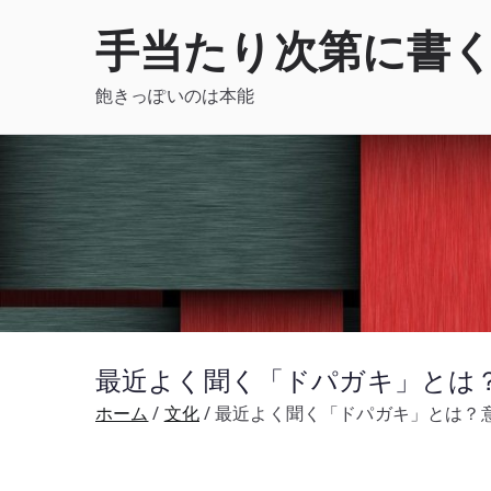
内
手当たり次第に書
容
を
飽きっぽいのは本能
ス
キ
ッ
プ
最近よく聞く「ドパガキ」とは
ホーム
文化
最近よく聞く「ドパガキ」とは？