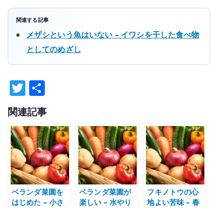
関連する記事
メザシという魚はいない – イワシを干した食べ物
としてのめざし
T
共
w
有
関連記事
it
te
r
ベランダ菜園を
ベランダ菜園が
フキノトウの心
はじめた – 小さ
楽しい – 水やり
地よい苦味 – 春
な場所でハーブ
と観察で食生活
の山菜を味わう