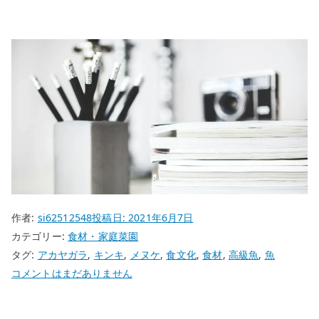
作者:
si62512548
投稿日:
2021年6月7日
カテゴリー:
食材・家庭菜園
タグ:
アカヤガラ
,
キンキ
,
メヌケ
,
食文化
,
食材
,
高級魚
,
魚
い
コメントはまだありません
つ
か