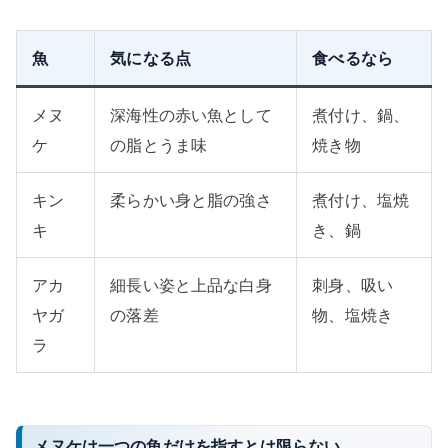
魚
気になる点
食べるなら
メヌ
深海性の赤い魚として
煮付け、鍋、
ケ
の脂とうま味
焼き物
キン
柔らかい身と脂の強さ
煮付け、塩焼
キ
き、鍋
アカ
細長い姿と上品な白身
刺身、吸い
ヤガ
の落差
物、塩焼き
ラ
メヌケは一つの魚だけを指すとは限らない