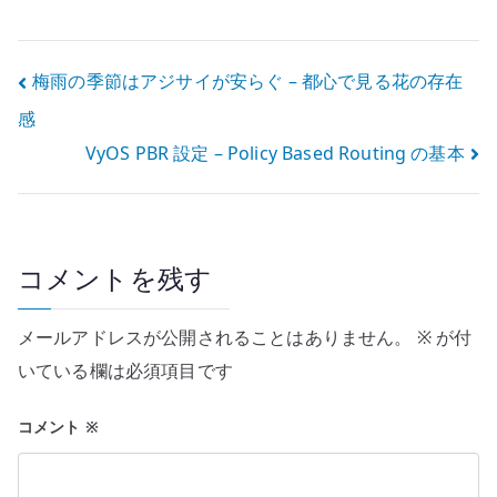
を育てる楽しさ
が少し変わる
投
梅雨の季節はアジサイが安らぐ – 都心で見る花の存在
感
稿
VyOS PBR 設定 – Policy Based Routing の基本
ナ
ビ
ゲ
コメントを残す
ー
メールアドレスが公開されることはありません。
※
が付
シ
いている欄は必須項目です
ョ
コメント
※
ン