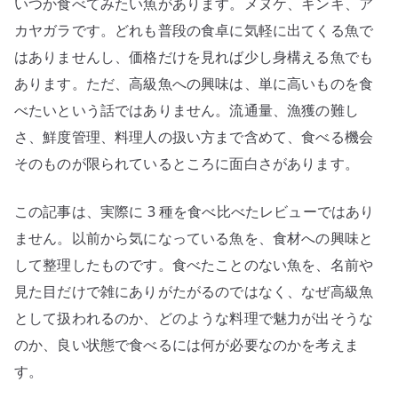
いつか食べてみたい魚があります。メヌケ、キンキ、ア
ガ
ラ
カヤガラです。どれも普段の食卓に気軽に出てくる魚で
へ
はありませんし、価格だけを見れば少し身構える魚でも
の
あります。ただ、高級魚への興味は、単に高いものを食
興
べたいという話ではありません。流通量、漁獲の難し
味
さ、鮮度管理、料理人の扱い方まで含めて、食べる機会
へ
そのものが限られているところに面白さがあります。
の
この記事は、実際に 3 種を食べ比べたレビューではあり
ません。以前から気になっている魚を、食材への興味と
して整理したものです。食べたことのない魚を、名前や
見た目だけで雑にありがたがるのではなく、なぜ高級魚
として扱われるのか、どのような料理で魅力が出そうな
のか、良い状態で食べるには何が必要なのかを考えま
す。