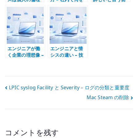
だけでは守れな
握り、外部に何
にルーティング
い – 契約、検
を任せるか
テーブルを読め
収、支払い、証
るか
跡を分けて考え
る
エンジニアが働
エンジニアと情
く企業の理想像 –
シスの違い – 技
技術レイヤーと
術設計と社内 IT
経験の質で考え
運用を混同しな
る
い
投
LPIC syslog Facility と Severity – ログの分類と重要度
Mac Steam の削除
稿
ナ
ビ
コメントを残す