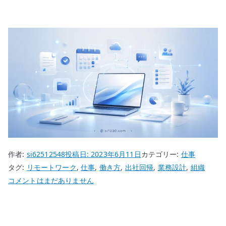
作者:
si62512548
投稿日:
2023年6月11日
カテゴリー:
仕事
タグ:
リモートワーク
,
仕事
,
働き方
,
出社回帰
,
業務設計
,
組織
出
コメントはまだありません
社
回
帰