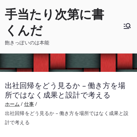
内
手当たり次第に書
容
を
くんだ
ス
キ
飽きっぽいのは本能
ッ
プ
出社回帰をどう見るか – 働き方を場
所ではなく成果と設計で考える
ホーム
仕事
出社回帰をどう見るか – 働き方を場所ではなく成果と設
計で考える