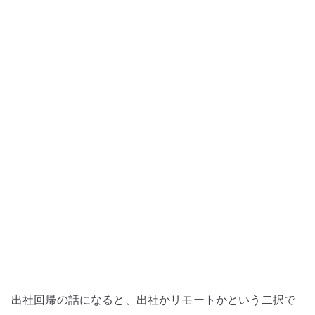
を
ど
う
見
る
か
–
働
き
方
を
場
所
で
は
な
出社回帰の話になると、出社かリモートかという二択で
く