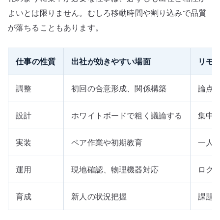
よいとは限りません。むしろ移動時間や割り込みで品質
が落ちることもあります。
仕事の性質
出社が効きやすい場面
リモ
調整
初回の合意形成、関係構築
論点
設計
ホワイトボードで粗く議論する
集中
実装
ペア作業や初期教育
一人
運用
現地確認、物理機器対応
ログ
育成
新人の状況把握
課題