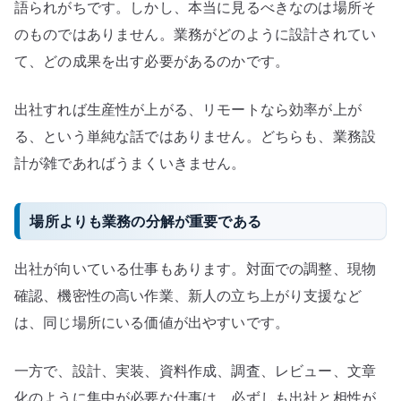
成
語られがちです。しかし、本当に見るべきなのは場所そ
果
のものではありません。業務がどのように設計されてい
と
て、どの成果を出す必要があるのかです。
設
計
出社すれば生産性が上がる、リモートなら効率が上が
で
る、という単純な話ではありません。どちらも、業務設
考
計が雑であればうまくいきません。
え
る
へ
場所よりも業務の分解が重要である
の
出社が向いている仕事もあります。対面での調整、現物
確認、機密性の高い作業、新人の立ち上がり支援など
は、同じ場所にいる価値が出やすいです。
一方で、設計、実装、資料作成、調査、レビュー、文章
化のように集中が必要な仕事は、必ずしも出社と相性が