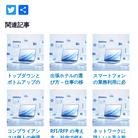
T
共
w
有
関連記事
it
te
r
トップダウンと
出張ホテルの選
スマートフォン
ボトムアップの
び方 – 仕事の移
の業務利用に必
考え方 – 設計と
動で消耗しない
要なもの – 端末
現場理解の両方
ための実務目線
配布よりアプリ
が必要になる理
と運用設計
由
コンプライアン
RFI/RFP の考え
ネットワークに
スは個人の倫理
方 – 社内で何を
詳しいと言う前