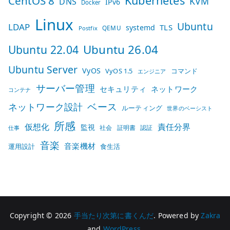
Kubernetes
CentOS 8
KVM
DNS
IPv6
Docker
Linux
Ubuntu
LDAP
TLS
systemd
QEMU
Postfix
Ubuntu 26.04
Ubuntu 22.04
Ubuntu Server
VyOS
VyOS 1.5
コマンド
エンジニア
サーバー管理
セキュリティ
ネットワーク
コンテナ
ベース
ネットワーク設計
ルーティング
世界のベーシスト
所感
仮想化
責任分界
監視
社会
証明書
認証
仕事
音楽
音楽機材
運用設計
食生活
Copyright © 2026
手当たり次第に書くんだ
. Powered by
Zakra
and
WordPress
.