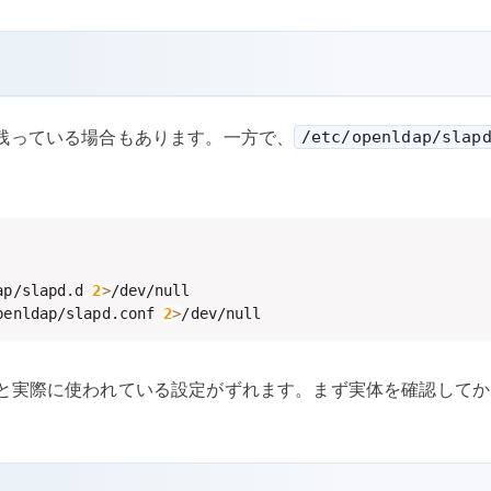
残っている場合もあります。一方で、
/etc/openldap/slap
ap/slapd.d 
2
>
penldap/slapd.conf 
2
>
/dev/null
と実際に使われている設定がずれます。まず実体を確認してか