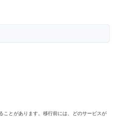
レ
ク
ト
リ
の
基
本
へ
の
になることがあります。移行前には、どのサービスが