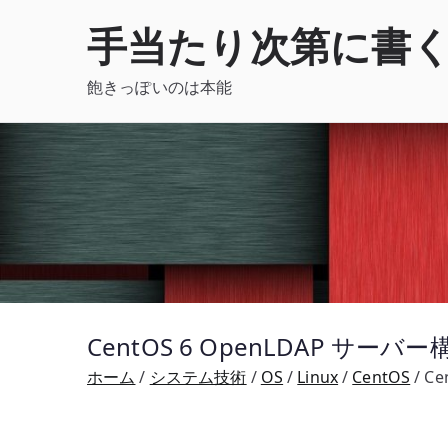
内
手当たり次第に書
容
を
飽きっぽいのは本能
ス
キ
ッ
プ
CentOS 6 OpenLDAP サーバ
ホーム
システム技術
OS
Linux
CentOS
Ce