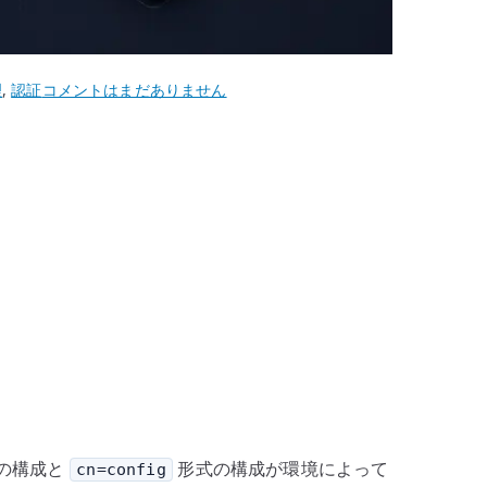
CentOS
理
,
認証
コメントはまだありません
6
OpenLDAP
サ
ー
バ
ー
構
築
–
slapd
と
LDAP
デ
の構成と
形式の構成が環境によって
cn=config
ィ