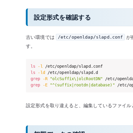
設定形式を確認する
古い環境では
が
/etc/openldap/slapd.conf
す。
ls
-l
ls
-ld
grep
-R
"olcSuffix\|olcRootDN"
 /etc/openld
grep
-E
"^(suffix|rootdn|database)"
 /etc/o
設定形式を取り違えると、編集しているファイル