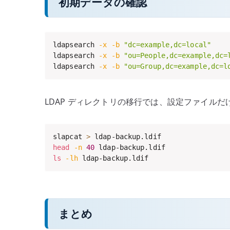
初期データの確認
ldapsearch 
-x
-b
"dc=example,dc=local"
ldapsearch 
-x
-b
"ou=People,dc=example,dc=
ldapsearch 
-x
-b
"ou=Group,dc=example,dc=l
LDAP ディレクトリの移行では、設定ファイルだ
slapcat 
>
head
-n
40
ls
-lh
 ldap-backup.ldif
まとめ