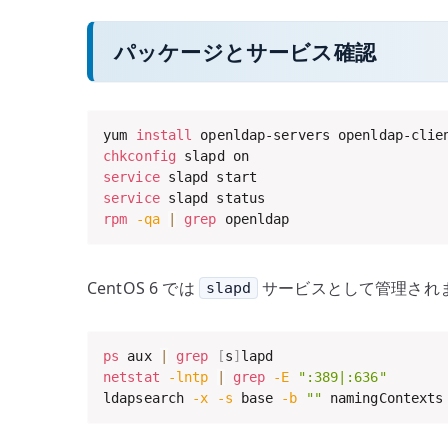
パッケージとサービス確認
yum 
install
chkconfig
service
service
rpm
-qa
|
grep
 openldap
CentOS 6 では
サービスとして管理されます
slapd
ps
 aux 
|
grep
[
s
]
netstat
-lntp
|
grep
-E
":389|:636"
ldapsearch 
-x
-s
 base 
-b
""
 namingContexts