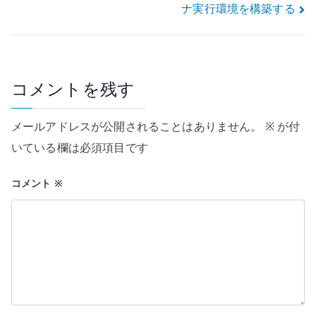
ナ
ナ実行環境を構築する
ビ
ゲ
ー
コメントを残す
シ
メールアドレスが公開されることはありません。
※
が付
ョ
いている欄は必須項目です
ン
コメント
※