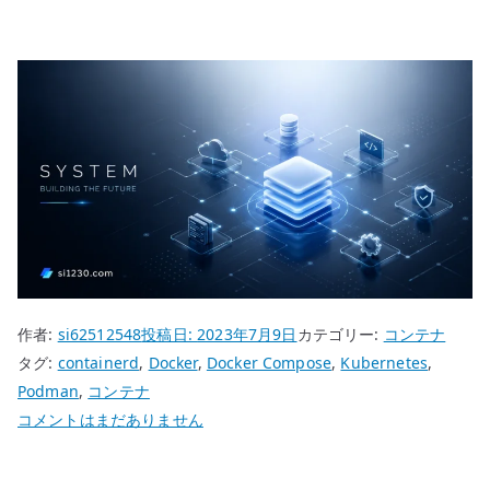
作者:
si62512548
投稿日:
2023年7月9日
カテゴリー:
コンテナ
タグ:
containerd
,
Docker
,
Docker Compose
,
Kubernetes
,
Podman
,
コンテナ
Docker
コメントはまだありません
と
Podman