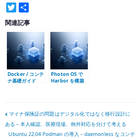
T
共
w
有
関連記事
it
te
r
Docker / コンテ
Photon OS で
ナ基礎ガイド
Harbor を構築
した記録 –
VMware 環境に
おける内部レジ
ストリ基盤
投
マイナ保険証の問題はデジタル化ではなく移行設計に
ある – 本人確認、医療現場、例外対応を分けて考える
稿
Ubuntu 22.04 Podman の導入 – daemonless なコンテ