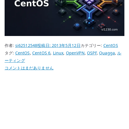
作者:
si62512548
投稿日:
2013年5月12日
カテゴリー:
CentOS
タグ:
CentOS
,
CentOS 6
,
Linux
,
OpenVPN
,
OSPF
,
Quagga
,
ル
ーティング
CentOS
コメントはまだありません
6
OpenVPN
と
Quagga
の
ル
ー
テ