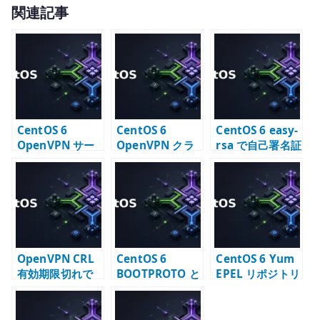
w
有
関連記事
it
te
r
CentOS 6
CentOS 6
CentOS 6 easy-
OpenVPN サー
OpenVPN クラ
rsa で自己署名証
バー構築 – 証明
イアント設定 –
明書を作成する –
書とルーティン
証明書配置と接
OpenVPN 用
グを含めた古い
続設定
PKI の基本
手順
OpenVPN CRL
CentOS 6
CentOS 6 Yum
有効期限切れで
BOOTPROTO と
EPEL リポジトリ
接続できない場
は – ifcfg の
設定 – 追加パッ
合の対処
DHCP / static
ケージを利用す
指定を確認する
る