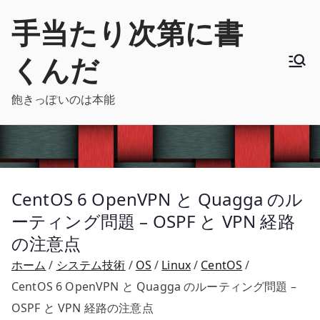
内
手当たり次第に書
容
を
くんだ
ス
キ
飽きっぽいのは本能
ッ
プ
CentOS 6 OpenVPN と Quagga のル
ーティング問題 – OSPF と VPN 経路
の注意点
ホーム
システム技術
OS
Linux
CentOS
CentOS 6 OpenVPN と Quagga のルーティング問題 –
OSPF と VPN 経路の注意点