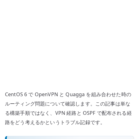
ィ
ン
グ
問
題
–
OSPF
と
VPN
経
路
CentOS 6 で OpenVPN と Quagga を組み合わせた時の
の
注
ルーティング問題について確認します。この記事は単な
意
る構築手順ではなく、VPN 経路と OSPF で配布される経
点
路をどう考えるかというトラブル記録です。
へ
の