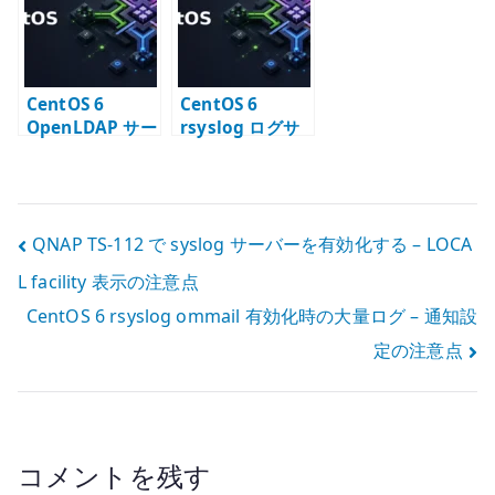
CentOS 6
CentOS 6
OpenLDAP サー
rsyslog ログサ
バー構築 – slapd
ーバー構築 – ロ
と LDAP ディレ
グ受信と転送の
クトリの基本
基本
投
QNAP TS-112 で syslog サーバーを有効化する – LOCA
L facility 表示の注意点
稿
CentOS 6 rsyslog ommail 有効化時の大量ログ – 通知設
ナ
定の注意点
ビ
ゲ
ー
コメントを残す