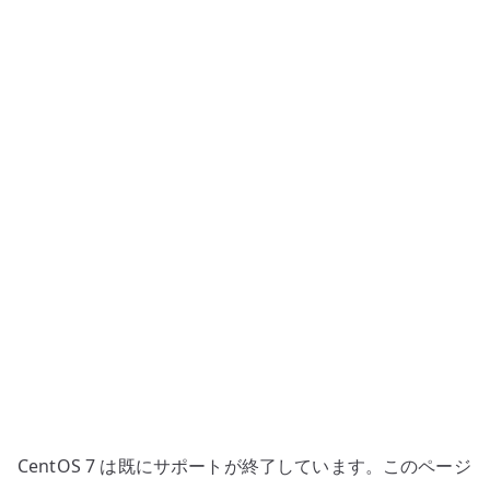
ス
テ
ム
ア
ッ
プ
デ
ー
ト
–
既
存
環
境
の
更
CentOS 7 は既にサポートが終了しています。このページ
新