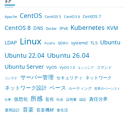
タグ
CentOS
CentOS 7
CentOS 5
Apache
CentOS 6
Kubernetes
CentOS 8
KVM
DNS
IPv6
Docker
Linux
Ubuntu
LDAP
TLS
systemd
QEMU
Postfix
Ubuntu 26.04
Ubuntu 22.04
Ubuntu Server
VyOS
VyOS 1.5
コマンド
エンジニア
サーバー管理
セキュリティ
ネットワーク
コンテナ
ベース
ネットワーク設計
ルーティング
世界のベーシスト
所感
仮想化
責任分界
監視
社会
証明書
認証
仕事
音楽
音楽機材
運用設計
食生活