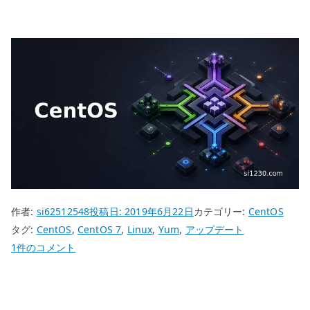
作者:
si62512548
投稿日:
2019年6月22日
カテゴリー:
CentOS
タグ:
CentOS
,
CentOS 7
,
Linux
,
Yum
,
アップデート
CentOS
1件のコメント
7
Yum
シ