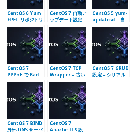
CentOS 6 Yum
CentOS 7 自動ア
CentOS 5 yum-
EPEL リポジトリ
ップデート設定 –
updatesd – 自
設定 – 追加パッ
yum-cron の扱
動アップデート
ケージを利用す
い
をどう扱うか
る
CentOS 7
CentOS 7 TCP
CentOS 7 GRUB
PPPoE で Bad
Wrapper – 古い
設定 – シリアル
TCP checksum
アクセス制御を
コンソールと
が多発したとき
どう読むか
eth 名固定
のメモ
CentOS 7 BIND
CentOS 7
外部 DNS サーバ
Apache TLS 設
ー構築 – 公開ゾ
定 – Let’s