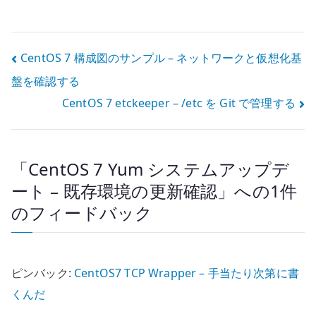
ーンの基本設定
Encrypt で
HTTPS 化する
投
CentOS 7 構成図のサンプル – ネットワークと仮想化基
盤を確認する
稿
CentOS 7 etckeeper – /etc を Git で管理する
ナ
ビ
「
CentOS 7 Yum システムアップデ
ゲ
ート – 既存環境の更新確認
」への1件
ー
のフィードバック
シ
ョ
ピンバック:
CentOS7 TCP Wrapper – 手当たり次第に書
ン
くんだ