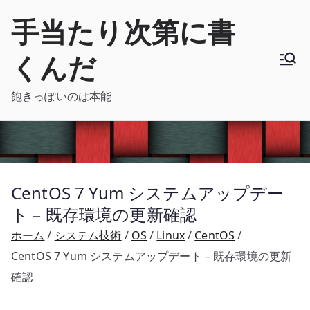
内
手当たり次第に書
容
を
くんだ
ス
キ
飽きっぽいのは本能
ッ
プ
CentOS 7 Yum システムアップデー
ト – 既存環境の更新確認
ホーム
システム技術
OS
Linux
CentOS
CentOS 7 Yum システムアップデート – 既存環境の更新
確認