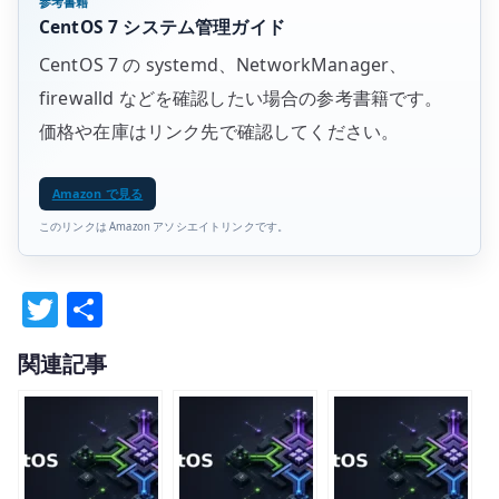
参考書籍
CentOS 7 システム管理ガイド
CentOS 7 の systemd、NetworkManager、
firewalld などを確認したい場合の参考書籍です。
価格や在庫はリンク先で確認してください。
Amazon で見る
このリンクは Amazon アソシエイトリンクです。
T
共
w
有
関連記事
it
te
r