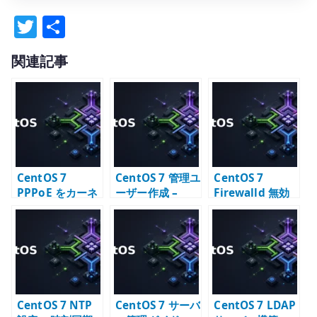
T
共
w
有
関連記事
it
te
r
CentOS 7
CentOS 7 管理ユ
CentOS 7
PPPoE をカーネ
ーザー作成 –
Firewalld 無効
ルモードで動か
sudo を前提にし
化 – 既存環境で
す – rp-pppoe
た運用ユーザー
の扱いと代替の
plugin の検証
考え方
CentOS 7 NTP
CentOS 7 サーバ
CentOS 7 LDAP