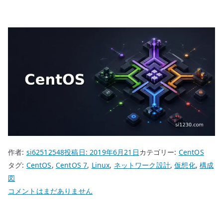
作者:
si62512548
投稿日:
2019年6月21日
カテゴリー:
CentOS
タグ:
CentOS
,
CentOS 7
,
Linux
,
ネットワーク設計
,
仮想化
,
構成
図
CentOS
コメントはまだありません
7
構