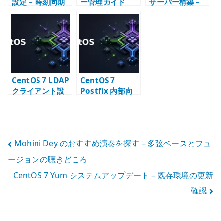
設定 – 時刻同期
ー管理ガイド
サーバー構築 –
の基本確認
OpenLDAP の初
期設定と TLS
CentOS 7 LDAP
CentOS 7
クライアント設
Postfix 内部向
定 – authconfig
け SMTP サーバ
と nslcd の
ー構築 – relay
LDAPS 接続
と配送設計
投
Mohini Dey のおすすめ演奏を探す – 多弦ベースとフュ
ージョンの聴きどころ
稿
CentOS 7 Yum システムアップデート – 既存環境の更新
ナ
確認
ビ