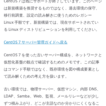
CentOS 7 は既にサポートが終了しています。このページ
化
基
は新規構築を推奨するものではなく、過去環境の保守、
盤
移行前調査、設定の読み解きに使うためのレガシー
を
Linux 手順です。新規構築では、現在サポートされてい
確
る Linux ディストリビューションを利用してください。
認
す
CentOS 7 サーバー管理ガイドへ戻る
る
へ
CentOS 7 を使った古いサーバー構成を、ネットワークと
の
仮想化基盤の観点で確認するためのメモです。この記事
はコマンド手順ではなく、既存環境を図や構成要素とし
て読み解くための考え方を扱います。
古い環境では、物理サーバー、仮想マシン、内部 DNS、
LDAP、Samba、Web、監視、メールリレーなどが少し
ずつ積み上がり、どこが主語なのか分かりにくくなるこ