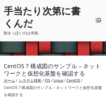
内
手当たり次第に書
容
を
くんだ
ス
キ
飽きっぽいのは本能
ッ
プ
CentOS 7 構成図のサンプル – ネット
ワークと仮想化基盤を確認する
ホーム
システム技術
OS
Linux
CentOS
CentOS 7 構成図のサンプル – ネットワークと仮想化基盤
を確認する