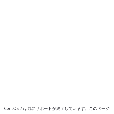
効
化
–
既
存
環
境
で
の
扱
い
と
代
替
の
考
CentOS 7 は既にサポートが終了しています。このページ
え