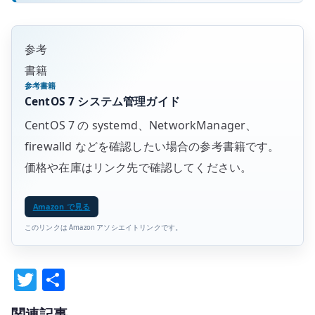
参考
書籍
参考書籍
CentOS 7 システム管理ガイド
CentOS 7 の systemd、NetworkManager、
firewalld などを確認したい場合の参考書籍です。
価格や在庫はリンク先で確認してください。
Amazon で見る
このリンクは Amazon アソシエイトリンクです。
T
共
w
有
関連記事