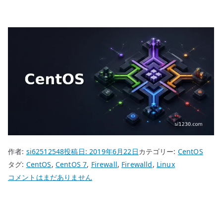
作者:
si62512548
投稿日:
2019年6月22日
カテゴリー:
CentOS
タグ:
CentOS
,
CentOS 7
,
Firewall
,
Firewalld
,
Linux
CentOS
コメントはまだありません
7
Firewalld
無