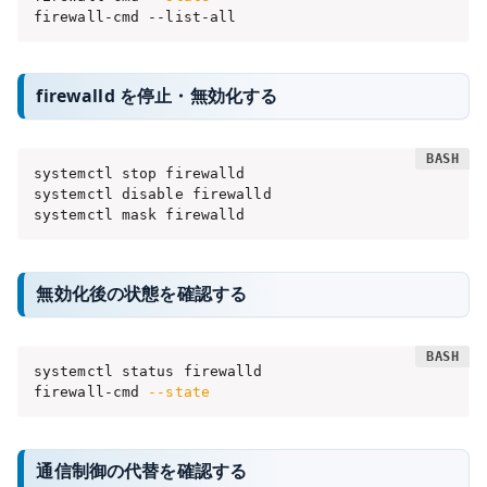
firewall-cmd --list-all
firewalld を停止・無効化する
systemctl stop firewalld

systemctl disable firewalld

systemctl mask firewalld
無効化後の状態を確認する
systemctl status firewalld

firewall-cmd 
--state
通信制御の代替を確認する