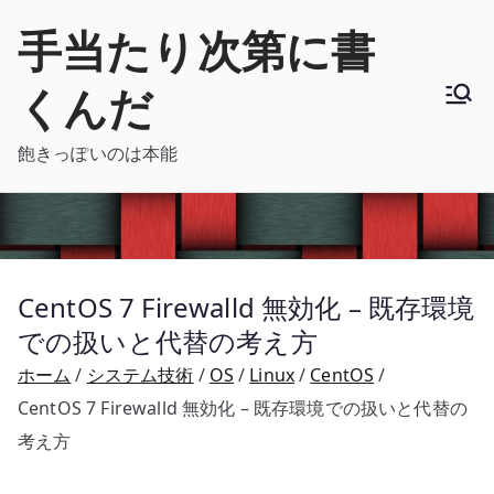
内
手当たり次第に書
容
を
くんだ
ス
キ
飽きっぽいのは本能
ッ
プ
CentOS 7 Firewalld 無効化 – 既存環境
での扱いと代替の考え方
ホーム
システム技術
OS
Linux
CentOS
CentOS 7 Firewalld 無効化 – 既存環境での扱いと代替の
考え方