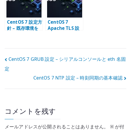
離感
CentOS 7 設定方
CentOS 7
針 – 既存環境を
Apache TLS 設
保守するための
定 – 自己署名証
基本方針
明書で HTTPS 化
する
投
CentOS 7 GRUB 設定 – シリアルコンソールと eth 名固
定
稿
CentOS 7 NTP 設定 – 時刻同期の基本確認
ナ
ビ
ゲ
コメントを残す
ー
メールアドレスが公開されることはありません。
※
が付