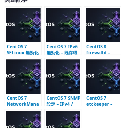
it
te
r
CentOS 7
CentOS 7 IPv6
CentOS 8
SELinux 無効化
無効化 – 既存環
firewalld –
– 既存環境での扱
境で無効化する
zone とサービス
いと注意点
場合の確認点
許可の確認
CentOS 7
CentOS 7 SNMP
CentOS 7
NetworkMana
設定 – IPv4 /
etckeeper –
ger は発展途上
IPv6 対応の
/etc を Git で管
だったのか –
snmpd.conf
理する
ifcfg 運用との距