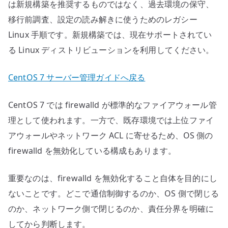
方
は新規構築を推奨するものではなく、過去環境の保守、
へ
移行前調査、設定の読み解きに使うためのレガシー
の
Linux 手順です。新規構築では、現在サポートされてい
る Linux ディストリビューションを利用してください。
CentOS 7 サーバー管理ガイドへ戻る
CentOS 7 では firewalld が標準的なファイアウォール管
理として使われます。一方で、既存環境では上位ファイ
アウォールやネットワーク ACL に寄せるため、OS 側の
firewalld を無効化している構成もあります。
重要なのは、firewalld を無効化すること自体を目的にし
ないことです。どこで通信制御するのか、OS 側で閉じる
のか、ネットワーク側で閉じるのか、責任分界を明確に
してから判断します。