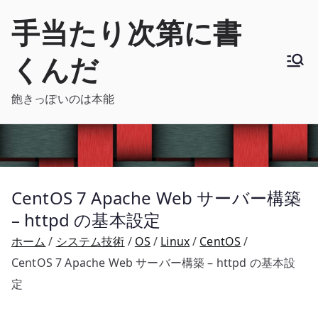
内
手当たり次第に書
容
を
くんだ
ス
キ
飽きっぽいのは本能
ッ
プ
CentOS 7 Apache Web サーバー構築
– httpd の基本設定
ホーム
システム技術
OS
Linux
CentOS
CentOS 7 Apache Web サーバー構築 – httpd の基本設
定