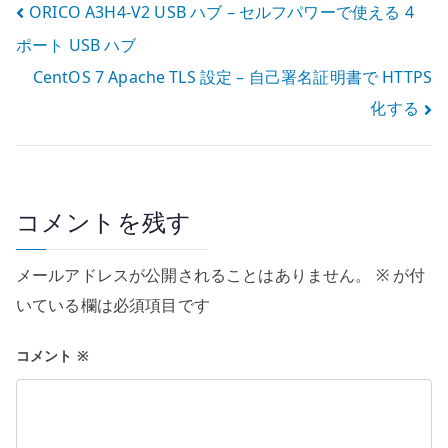
投
ORICO A3H4-V2 USB ハブ – セルフパワーで使える 4
ポート USB ハブ
稿
CentOS 7 Apache TLS 設定 – 自己署名証明書で HTTPS
ナ
化する
ビ
ゲ
ー
コメントを残す
シ
メールアドレスが公開されることはありません。
※
が付
ョ
いている欄は必須項目です
ン
コメント
※