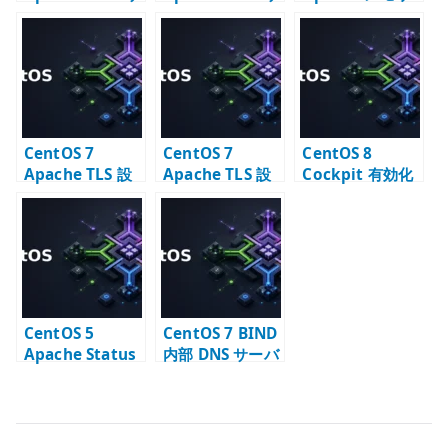
ーバー構築 –
ーバー – httpd
不足時のチュー
httpd 2.2 系の
の基本設定
ニング – httpd
基本
プロセス数を見
直す
CentOS 7
CentOS 7
CentOS 8
Apache TLS 設
Apache TLS 設
Cockpit 有効化
定 – 自己署名証
定 – Let’s
– Web 管理 UI
明書で HTTPS 化
Encrypt で
の基本設定
する
HTTPS 化する
CentOS 5
CentOS 7 BIND
Apache Status
内部 DNS サーバ
の確認 –
ー構築 –
mod_status で
forwarder と内
稼働状態を見る
部ゾーンの基本