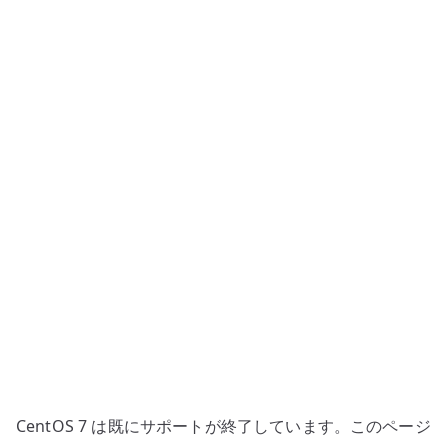
サ
ー
バ
ー
構
築
–
httpd
の
基
本
設
定
へ
の
CentOS 7 は既にサポートが終了しています。このページ