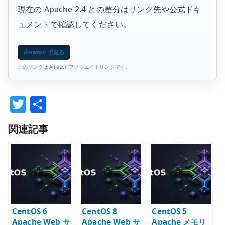
現在の Apache 2.4 との差分はリンク先や公式ドキ
ュメントで確認してください。
Amazon で見る
このリンクは Amazon アソシエイトリンクです。
T
共
w
有
関連記事
it
te
r
CentOS 6
CentOS 8
CentOS 5
Apache Web サ
Apache Web サ
Apache メモリ