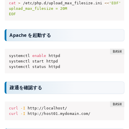
cat
>
 /etc/php.d/upload_max_filesize.ini 
<<
'EOF'

upload_max_filesize = 20M

EOF
Apache を起動する
systemctl 
enable
 httpd

systemctl start httpd

systemctl status httpd
疎通を確認する
curl
-I
curl
-I
 http://host01.mydomain.com/