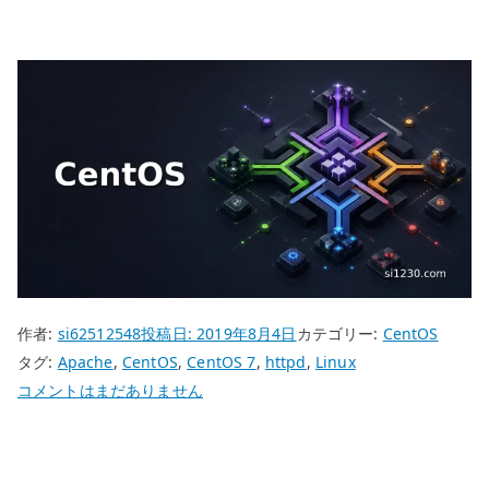
作者:
si62512548
投稿日:
2019年8月4日
カテゴリー:
CentOS
タグ:
Apache
,
CentOS
,
CentOS 7
,
httpd
,
Linux
CentOS
コメントはまだありません
7
Apache
Web