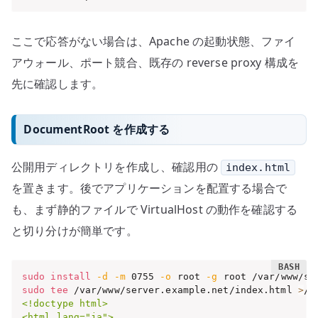
ここで応答がない場合は、Apache の起動状態、ファイ
アウォール、ポート競合、既存の reverse proxy 構成を
先に確認します。
DocumentRoot を作成する
公開用ディレクトリを作成し、確認用の
index.html
を置きます。後でアプリケーションを配置する場合で
も、まず静的ファイルで VirtualHost の動作を確認する
と切り分けが簡単です。
sudo
install
-d
-m
 0755 
-o
 root 
-g
sudo
tee
 /var/www/server.example.net/index.html 
>
/d
<!doctype html>

<html lang="ja">
