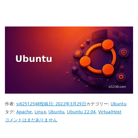
作者:
si62512548
投稿日:
2022年3月29日
カテゴリー:
Ubuntu
タグ:
Apache
,
Linux
,
Ubuntu
,
Ubuntu 22.04
,
VirtualHost
Ubuntu
コメントはまだありません
22.04
Apache