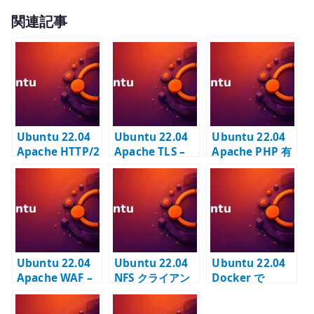
w
有
関連記事
it
te
r
Ubuntu 22.04
Ubuntu 22.04
Ubuntu 22.04
Apache HTTP/2
Apache TLS –
Apache PHP 有
有効化 – TLS
内部 CA 証明書
効化 –
VirtualHost で
で HTTPS を有効
libapache2-
h2 を使う
化する
mod-php の設
定と確認
Ubuntu 22.04
Ubuntu 22.04
Ubuntu 22.04
Apache WAF –
NFS クライアン
Docker で
ModSecurity と
ト設定 – mount
Nginx コンテナ
OWASP CRS の
と fstab の基本
を外部公開する –