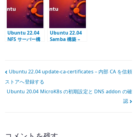
導入と誤検知調
port publish の
整
基本
Ubuntu 22.04
Ubuntu 22.04
NFS サーバー構
Samba 構築 –
築 – NFSv4 と
LDAP 認証と
exports の基本
SID の基本
投
Ubuntu 22.04 update-ca-certificates – 内部 CA を信頼
ストアへ登録する
稿
Ubuntu 20.04 MicroK8s の初期設定と DNS addon の確
ナ
認
ビ
ゲ
ー
コメントを残す