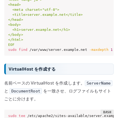
<head>

  <meta charset="utf-8">

  <title>server.example.net</title>

</head>

<body>

  <h1>server.example.net</h1>

</body>

</html>

EOF
sudo
find
 /var/www/server.example.net 
-maxdepth
1
-
VirtualHost を作成する
名前ベースの VirtualHost を作成します。
ServerName
と
を一致させ、ログファイルもサイト
DocumentRoot
ごとに分けます。
sudo
tee
 /etc/apache2/sites-available/server.exampl