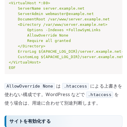
<VirtualHost *:80>

    ServerName server.example.net

    ServerAdmin webmaster@example.net

    DocumentRoot /var/www/server.example.net

    <Directory /var/www/server.example.net>

        Options -Indexes +FollowSymLinks

        AllowOverride None

        Require all granted

    </Directory>

    ErrorLog ${APACHE_LOG_DIR}/server.example.net-er
    CustomLog ${APACHE_LOG_DIR}/server.example.net-a
</VirtualHost>

EOF
は
による上書きを
AllowOverride None
.htaccess
使わない構成です。WordPress などで
を
.htaccess
使う場合は、用途に合わせて別途判断します。
サイトを有効化する