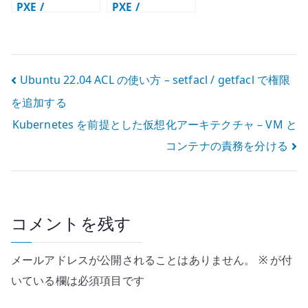
PXE /
PXE /
Autoinstall 自
Autoinstall の
動インストール –
基本設定 –
DHCP / TFTP /
DHCP / TFTP /
HTTP を連携さ
HTTP を連携さ
投
Ubuntu 22.04 ACL の使い方 – setfacl / getfacl で権限
せる
せる
を追加する
稿
Kubernetes を前提とした仮想化アーキテクチャ – VM と
ナ
コンテナの責務を分ける
ビ
ゲ
ー
コメントを残す
シ
メールアドレスが公開されることはありません。
※
が付
ョ
いている欄は必須項目です
ン