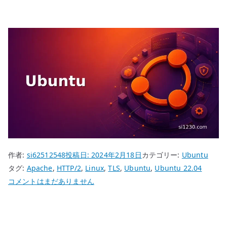
作者:
si62512548
投稿日:
2024年2月18日
カテゴリー:
Ubuntu
タグ:
Apache
,
HTTP/2
,
Linux
,
TLS
,
Ubuntu
,
Ubuntu 22.04
Ubuntu
コメントはまだありません
22.04
Apache
HTTP/2