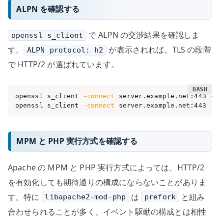
ALPN を確認する
で ALPN の交渉結果を確認しま
openssl s_client
す。
が表示されれば、TLS の段階
ALPN protocol: h2
で HTTP/2 が選ばれています。
openssl s_client 
-connect
 server.example.net:443 
-s
openssl s_client 
-connect
 server.example.net:443 
-s
MPM と PHP 実行方式を確認する
Apache の MPM と PHP 実行方式によっては、HTTP/2
を有効化しても期待通りの構成にならないことがありま
す。特に
は
と組み
libapache2-mod-php
prefork
合わせられることが多く、イベント駆動の構成とは相性