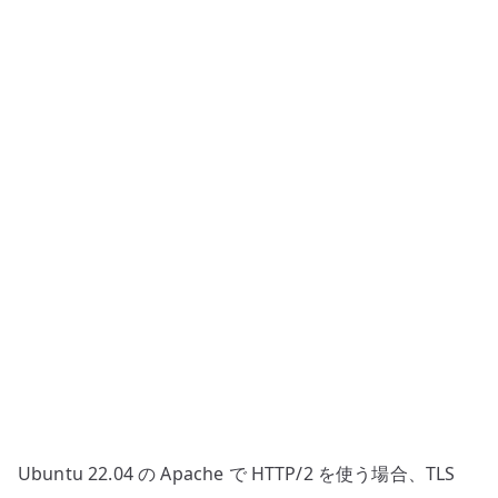
有
効
化
–
TLS
VirtualHost
で
h2
を
使
う
へ
の
Ubuntu 22.04 の Apache で HTTP/2 を使う場合、TLS