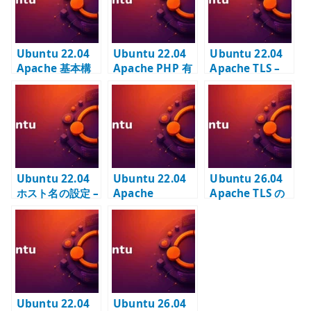
Ubuntu 22.04
Ubuntu 22.04
Ubuntu 22.04
Apache 基本構
Apache PHP 有
Apache TLS –
築 –
効化 –
内部 CA 証明書
VirtualHost と
libapache2-
で HTTPS を有効
DocumentRoot
mod-php の設
化する
の基本
定と確認
Ubuntu 22.04
Ubuntu 22.04
Ubuntu 26.04
ホスト名の設定 –
Apache
Apache TLS の
hostnamectl と
Userdir 有効化
基本設定 –
/etc/hosts を使
– ユーザー公開デ
HTTPS と証明書
う
ィレクトリの古
を構成する
典的な使い方
Ubuntu 22.04
Ubuntu 26.04