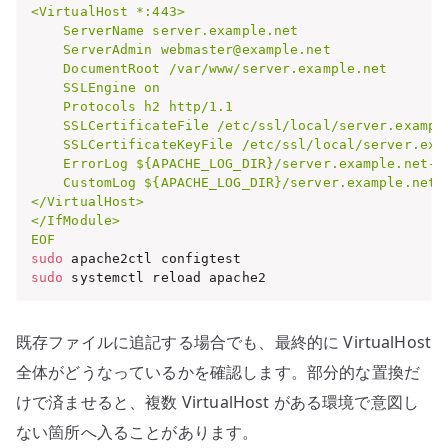
<VirtualHost *:443>

    ServerName server.example.net

    ServerAdmin webmaster@example.net

    DocumentRoot /var/www/server.example.net

    SSLEngine on

    Protocols h2 http/1.1

    SSLCertificateFile /etc/ssl/local/server.example
    SSLCertificateKeyFile /etc/ssl/local/server.exam
    ErrorLog ${APACHE_LOG_DIR}/server.example.net-ss
    CustomLog ${APACHE_LOG_DIR}/server.example.net-s
</VirtualHost>

</IfModule>

EOF
sudo
sudo
 systemctl reload apache2
既存ファイルに追記する場合でも、最終的に VirtualHost
全体がどうなっているかを確認します。部分的な置換だ
けで済ませると、複数 VirtualHost がある環境で意図し
ない箇所へ入ることがあります。