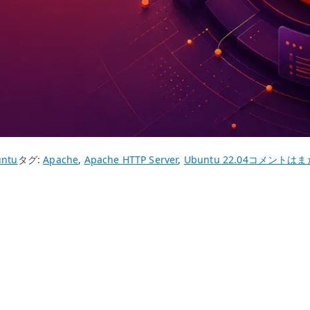
Ubuntu
ntu
タグ:
Apache
,
Apache HTTP Server
,
Ubuntu 22.04
コメントはま
22.04
Apache
Userdir
有
効
化
–
ユ