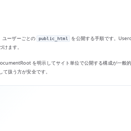
ー
ザ
ー
公
開
有効化し、ユーザーごとの
を公開する手順です。User
public_html
デ
づけます。
ィ
レ
 と DocumentRoot を明示してサイト単位で公開する構成が一
ク
して扱う方が安全です。
ト
リ
の
古
典
的
な
使