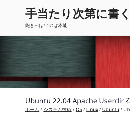
内
手当たり次第に書
容
を
飽きっぽいのは本能
ス
キ
ッ
プ
Ubuntu 22.04 Apache 
ホーム
システム技術
OS
Linux
Ubuntu
U