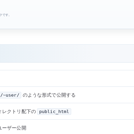
ンクです。
のような形式で公開する
m/~user/
ィレクトリ配下の
public_html
ユーザー公開