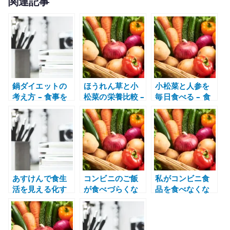
関連記事
it
te
r
鍋ダイエットの
ほうれん草と小
小松菜と人参を
考え方 – 食事を
松菜の栄養比較 –
毎日食べる – 食
整えやすい鍋の
鉄分・カルシウ
生活を整えるた
使い方
ム・使いやすさ
めの野菜習慣
で選ぶ
あすけんで食生
コンビニのご飯
私がコンビニ食
活を見える化す
が食べづらくな
品を食べなくな
る – ダイエット
ってきた – 自炊
った理由 – 味覚
は記録から始ま
に戻るきっかけ
と自炊の変化
る