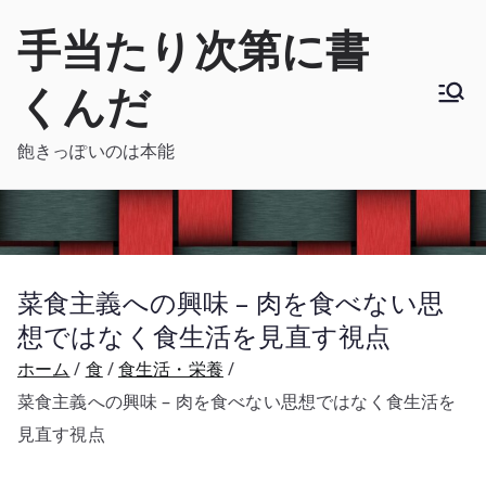
内
手当たり次第に書
容
を
くんだ
ス
キ
飽きっぽいのは本能
ッ
プ
菜食主義への興味 – 肉を食べない思
想ではなく食生活を見直す視点
ホーム
食
食生活・栄養
菜食主義への興味 – 肉を食べない思想ではなく食生活を
見直す視点