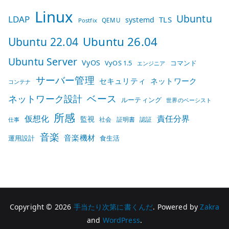
Linux
Ubuntu
LDAP
TLS
systemd
QEMU
Postfix
Ubuntu 26.04
Ubuntu 22.04
Ubuntu Server
VyOS
VyOS 1.5
コマンド
エンジニア
サーバー管理
セキュリティ
ネットワーク
コンテナ
ベース
ネットワーク設計
ルーティング
世界のベーシスト
所感
仮想化
責任分界
監視
社会
証明書
認証
仕事
音楽
音楽機材
運用設計
食生活
Copyright © 2026
手当たり次第に書くんだ
. Powered by
Zakra
and
WordPress
.