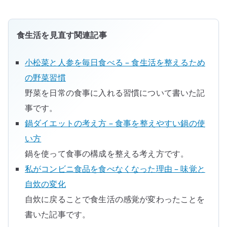
な
く
食
食生活を見直す関連記事
生
活
小松菜と人参を毎日食べる – 食生活を整えるため
を
の野菜習慣
見
野菜を日常の食事に入れる習慣について書いた記
直
事です。
す
視
鍋ダイエットの考え方 – 食事を整えやすい鍋の使
点
い方
へ
鍋を使って食事の構成を整える考え方です。
の
私がコンビニ食品を食べなくなった理由 – 味覚と
自炊の変化
自炊に戻ることで食生活の感覚が変わったことを
書いた記事です。