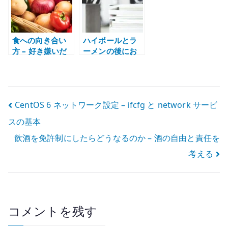
食への向き合い
ハイボールとラ
方 – 好き嫌いだ
ーメンの後にお
けで味を閉じな
腹が痛くなる理
い
由 – 冷たい酒と
脂質の負担を考
える
投
CentOS 6 ネットワーク設定 – ifcfg と network サービ
スの基本
稿
飲酒を免許制にしたらどうなるのか – 酒の自由と責任を
ナ
考える
ビ
ゲ
ー
コメントを残す