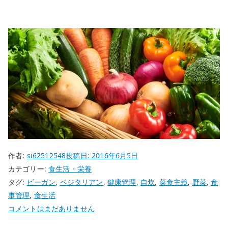
作者:
si62512548
投稿日:
2016年6月5日
カテゴリー:
食生活・栄養
タグ:
ビーガン
,
ベジタリアン
,
健康管理
,
自炊
,
菜食主義
,
野菜
,
食
事管理
,
食生活
菜
コメントはまだありません
食