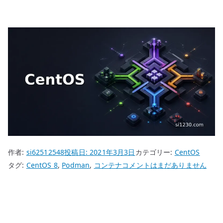
作者:
si62512548
投稿日:
2021年3月3日
カテゴリー:
CentOS
CentOS
タグ:
CentOS 8
,
Podman
,
コンテナ
コメントはまだありません
8
Podman
コ
ン