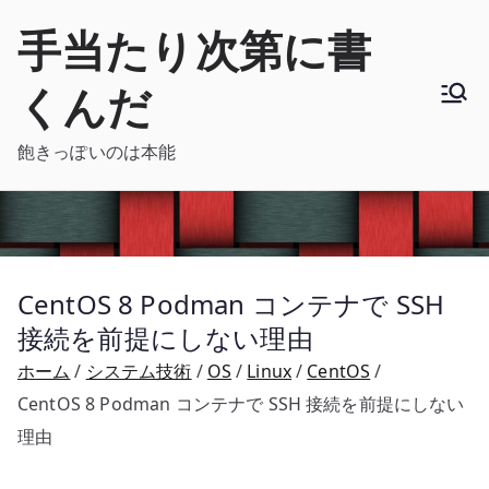
内
手当たり次第に書
容
を
くんだ
ス
キ
飽きっぽいのは本能
ッ
プ
CentOS 8 Podman コンテナで SSH
接続を前提にしない理由
ホーム
システム技術
OS
Linux
CentOS
CentOS 8 Podman コンテナで SSH 接続を前提にしない
理由