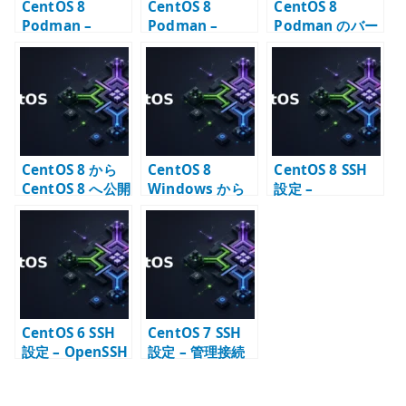
CentOS 8
CentOS 8
CentOS 8
Podman –
Podman –
Podman のバー
Error adding
Docker 互換だ
ジョンアップで
network:
けでは見えない
コンテナ起動失
failed の確認ポ
違い
敗した場合
イント
CentOS 8 から
CentOS 8
CentOS 8 SSH
CentOS 8 へ公開
Windows から
設定 –
鍵認証で SSH 接
公開鍵認証で
sshd_config の
続する
SSH 接続する
基本項目
CentOS 6 SSH
CentOS 7 SSH
設定 – OpenSSH
設定 – 管理接続
サーバーの基本
の基本方針
確認