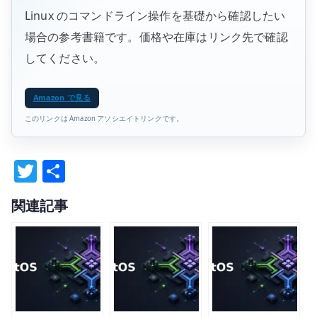
Linux のコマンドライン操作を基礎から確認したい
場合の参考書籍です。価格や在庫はリンク先で確認
してください。
Amazon で見る
このリンクは Amazon アソシエイトリンクです。
T
共
w
有
関連記事
it
te
r