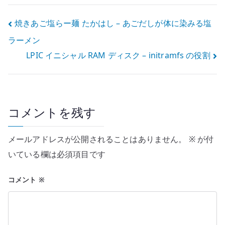
投
焼きあご塩らー麺 たかはし – あごだしが体に染みる塩
ラーメン
稿
LPIC イニシャル RAM ディスク – initramfs の役割
ナ
ビ
ゲ
コメントを残す
ー
メールアドレスが公開されることはありません。
※
が付
シ
いている欄は必須項目です
ョ
コメント
※
ン