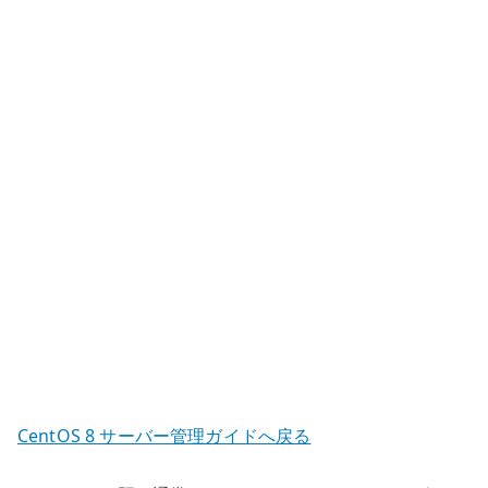
テ
ナ
で
SSH
接
続
を
前
提
に
し
な
い
理
由
CentOS 8 サーバー管理ガイドへ戻る
へ
の