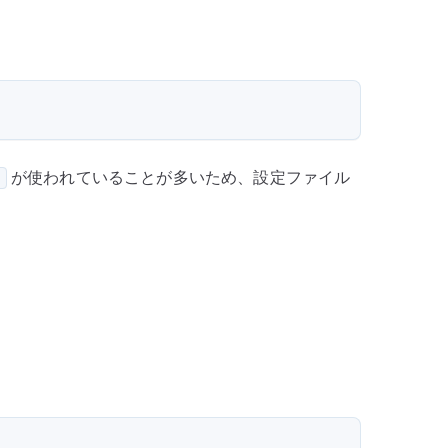
ン
ト
の
基
本
へ
が使われていることが多いため、設定ファイル
d
の