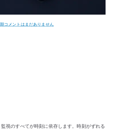
CentOS
期
コメントはまだありません
5
ntpd
時
刻
同
期
設
定
–
NTP
ク
ラ
イ
証、監視のすべてが時刻に依存します。時刻がずれる
ア