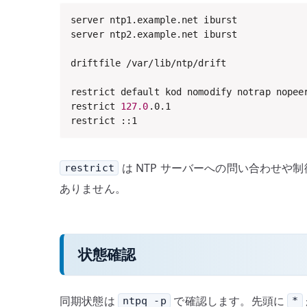
server ntp1.example.net iburst

server ntp2.example.net iburst

driftfile /var/lib/ntp/drift

restrict default kod nomodify notrap nopeer
restrict 
127.0
.0.1

restrict ::1
は NTP サーバーへの問い合わせ
restrict
ありません。
状態確認
同期状態は
で確認します。先頭に
ntpq -p
*