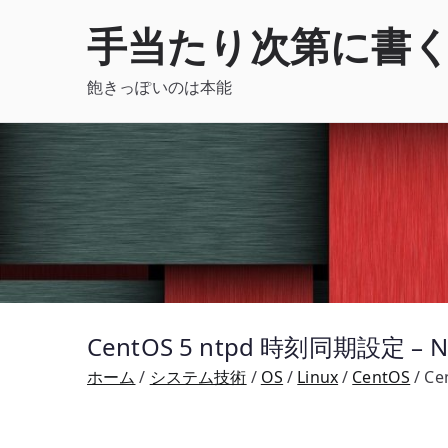
内
手当たり次第に書
容
を
飽きっぽいのは本能
ス
キ
ッ
プ
CentOS 5 ntpd 時刻同期設定
ホーム
システム技術
OS
Linux
CentOS
Ce