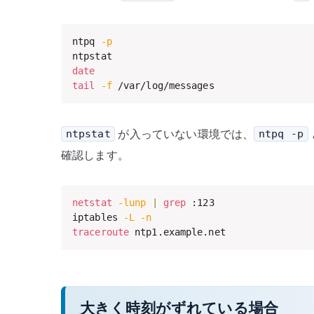
ntpq 
-p
date
tail
-f
 /var/log/messages
が入っていない環境では、
ntpstat
ntpq -p
確認します。
netstat
-lunp
|
grep
 :123

iptables 
-L
-n
traceroute
 ntp1.example.net
大きく時刻がずれている場合