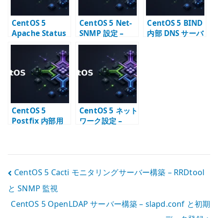
CentOS 5
CentOS 5 Net-
CentOS 5 BIND
Apache Status
SNMP 設定 –
内部 DNS サーバ
の確認 –
snmpd と監視項
ー構築 – named
mod_status で
目の基本
chroot とゾーン
稼働状態を見る
設定
CentOS 5
CentOS 5 ネット
Postfix 内部用
ワーク設定 –
メールサーバー
ifcfg と
構築 – LAN 内配
network サービ
送の基本
スの基本
投
CentOS 5 Cacti モニタリングサーバー構築 – RRDtool
と SNMP 監視
稿
CentOS 5 OpenLDAP サーバー構築 – slapd.conf と初期
ナ