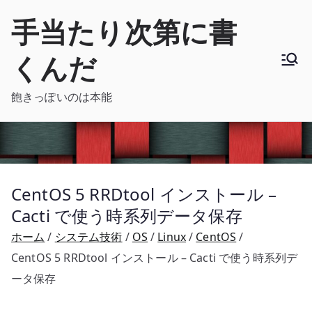
内
手当たり次第に書
容
を
くんだ
ス
キ
飽きっぽいのは本能
ッ
プ
CentOS 5 RRDtool インストール –
Cacti で使う時系列データ保存
ホーム
システム技術
OS
Linux
CentOS
CentOS 5 RRDtool インストール – Cacti で使う時系列デ
ータ保存