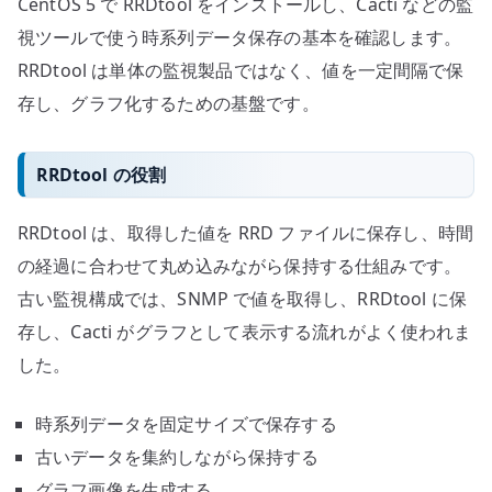
CentOS 5 で RRDtool をインストールし、Cacti などの監
保
存
視ツールで使う時系列データ保存の基本を確認します。
へ
RRDtool は単体の監視製品ではなく、値を一定間隔で保
の
存し、グラフ化するための基盤です。
RRDtool の役割
RRDtool は、取得した値を RRD ファイルに保存し、時間
の経過に合わせて丸め込みながら保持する仕組みです。
古い監視構成では、SNMP で値を取得し、RRDtool に保
存し、Cacti がグラフとして表示する流れがよく使われま
した。
時系列データを固定サイズで保存する
古いデータを集約しながら保持する
グラフ画像を生成する