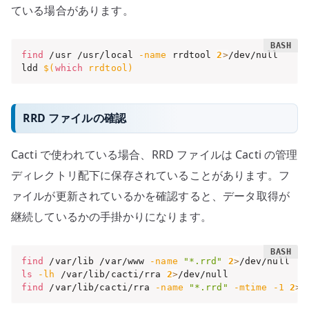
ている場合があります。
find
 /usr /usr/local 
-name
 rrdtool 
2
>
/dev/null

ldd 
$(
which
 rrdtool
)
RRD ファイルの確認
Cacti で使われている場合、RRD ファイルは Cacti の管理
ディレクトリ配下に保存されていることがあります。フ
ァイルが更新されているかを確認すると、データ取得が
継続しているかの手掛かりになります。
find
 /var/lib /var/www 
-name
"*.rrd"
2
>
ls
-lh
 /var/lib/cacti/rra 
2
>
find
 /var/lib/cacti/rra 
-name
"*.rrd"
-mtime
-1
2
>
/