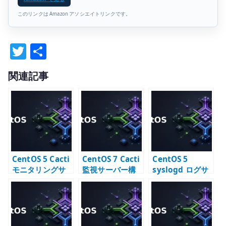
このリンクは Amazon アソシエイトリンクです。
T
共
w
有
関連記事
it
te
r
CentOS 5 Cacti
CentOS 7 Cacti
CentOS 5
モニタリングサ
監視サーバー構
syslogd ログサ
ーバー構築 –
築 – リソースグ
ーバー構築 –
RRDtool と
ラフ監視の基本
syslog の受信と
SNMP 監視
転送