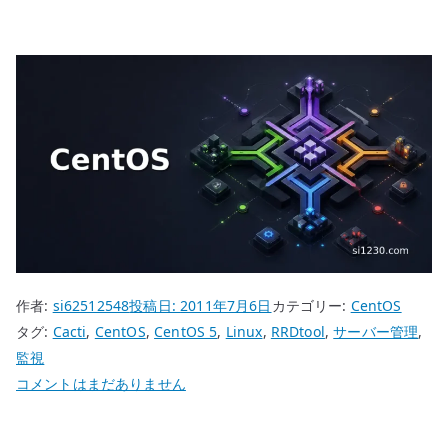
作者:
si62512548
投稿日:
2011年7月6日
カテゴリー:
CentOS
タグ:
Cacti
,
CentOS
,
CentOS 5
,
Linux
,
RRDtool
,
サーバー管理
,
監視
CentOS
コメントはまだありません
5
RRDtool