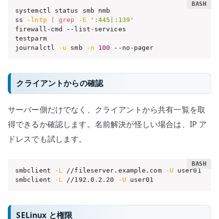
systemctl status smb nmb

ss 
-lntp
|
grep
-E
':445|:139'
firewall-cmd --list-services

testparm

journalctl 
-u
 smb 
-n
100
 --no-pager
クライアントからの確認
サーバー側だけでなく、クライアントから共有一覧を取
得できるか確認します。名前解決が怪しい場合は、IP ア
ドレスでも試します。
smbclient 
-L
 //fileserver.example.com 
-U
 user01

smbclient 
-L
 //192.0.2.20 
-U
 user01
SELinux と権限