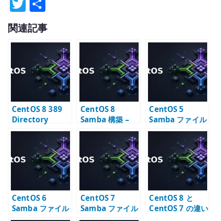
T
共
w
有
関連記事
it
te
r
CentOS 8 389
CentOS 8
CentOS 5
Directory
Samba 構築 –
Samba ファイル
Server と
LDAP passdb
サーバー構築 –
Samba – LDAP
とファイル共有
OpenLDAP 連携
スキーマ連携の
と共有設定
確認
CentOS 6
CentOS 7
CentOS 8 と
Samba ファイル
Samba ファイル
CentOS 7 の違い
サーバー構築 –
サーバー構築 –
– 移行期に確認す