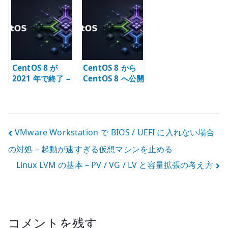
Windows 共有
LDAP passdb
ること
と認証設定
と共有設定
CentOS 8 が
CentOS 8 から
2021 年で終了 –
CentOS 8 へ公開
CentOS Stream
鍵認証で SSH 接
への転換点
続する
投
VMware Workstation で BIOS / UEFI に入れない場合
の対処 – 起動が速すぎる仮想マシンを止める
稿
Linux LVM の基本 – PV / VG / LV と容量拡張の考え方
ナ
ビ
ゲ
コメントを残す