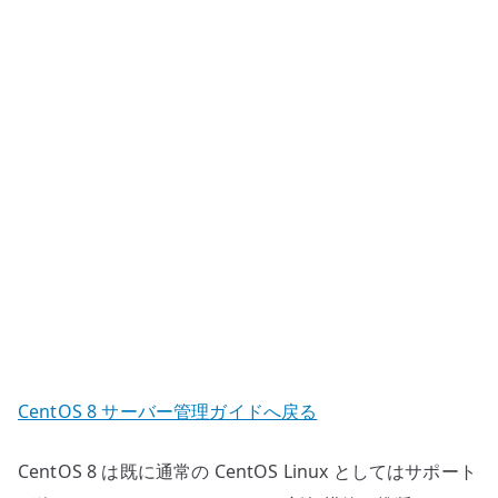
で
き
な
い
場
合
の
確
認
へ
の
CentOS 8 サーバー管理ガイドへ戻る
CentOS 8 は既に通常の CentOS Linux としてはサポート