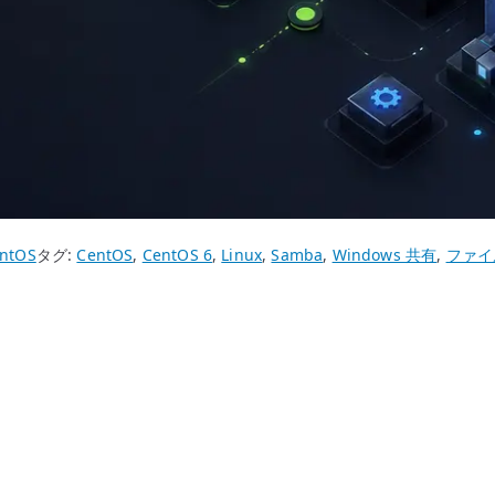
ntOS
タグ:
CentOS
,
CentOS 6
,
Linux
,
Samba
,
Windows 共有
,
ファイ