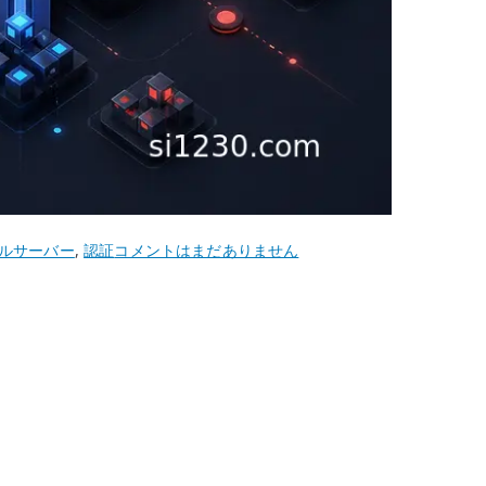
CentOS
ルサーバー
,
認証
コメントはまだありません
6
Samba
フ
ァ
イ
ル
サ
ー