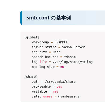
smb.conf の基本例
[
global
]
    workgroup 
=
 EXAMPLE

    server string 
=
 Samba Server

    security 
=
 user

    passdb backend 
=
 tdbsam

    log 
file
=
 /var/log/samba/%m.log

    max log size 
=
50
[
share
]
    path 
=
 /srv/samba/share

    browseable 
=
yes
    writable 
=
yes
    valid 
users
=
 @sambausers