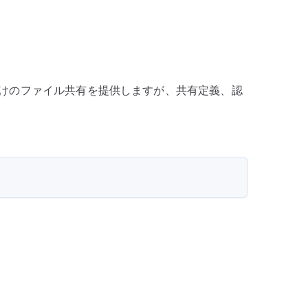
バ
ー
構
築
–
イアント向けのファイル共有を提供しますが、共有定義、認
Windows
共
有
と
認
証
設
定
へ
の