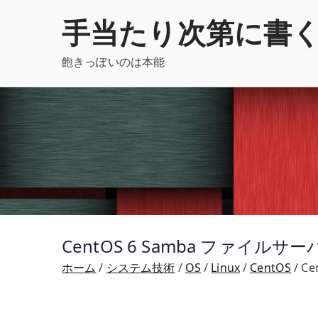
内
手当たり次第に書
容
を
飽きっぽいのは本能
ス
キ
ッ
プ
CentOS 6 Samba ファイルサ
ホーム
システム技術
OS
Linux
CentOS
Ce