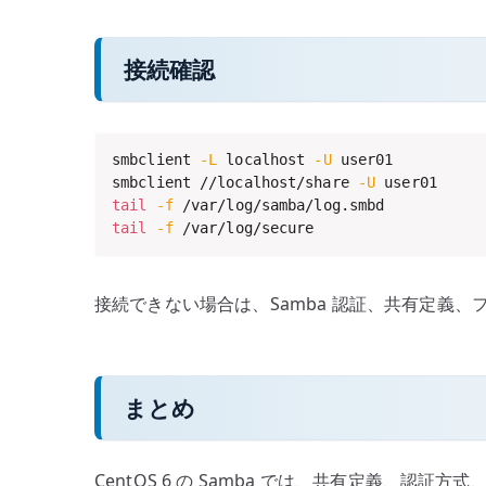
接続確認
smbclient 
-L
 localhost 
-U
 user01

smbclient //localhost/share 
-U
tail
-f
tail
-f
 /var/log/secure
接続できない場合は、Samba 認証、共有定義、ファイ
まとめ
CentOS 6 の Samba では、共有定義、認