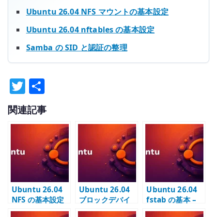
Ubuntu 26.04 NFS マウントの基本設定
Ubuntu 26.04 nftables の基本設定
Samba の SID と認証の整理
T
共
w
有
関連記事
it
te
r
Ubuntu 26.04
Ubuntu 26.04
Ubuntu 26.04
NFS の基本設定
ブロックデバイ
fstab の基本 –
– nfs-kernel-
スの初期化 – 追
ローカルディス