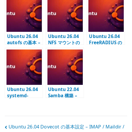
server と
加ディスクにフ
クと永続マウン
exports で共有
ァイルシステム
トを安全に管理
範囲を管理する
を作成する
する
Ubuntu 26.04
Ubuntu 26.04
Ubuntu 26.04
autofs の基本 –
NFS マウントの
FreeRADIUS の
必要な時だけフ
基本 – nfs-
基本設定 – EAP-
ァイルシステム
common と
TLS と
を自動マウント
fstab / autofs
clients.conf を
する
の使い分け
管理する
Ubuntu 26.04
Ubuntu 22.04
systemd-
Samba 構築 –
resolved の基本
LDAP 認証と
– DNS 設定と名
SID の基本
前解決を確認す
る
投
Ubuntu 26.04 Dovecot の基本設定 – IMAP / Maildir /