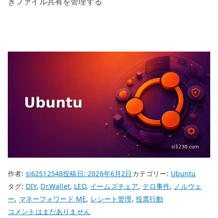
きファイル共有を管理する
作者:
si62512548
投稿日:
2026年6月2日
カテゴリー:
Ubuntu
タグ:
DIY
,
Dr.Wallet
,
LED
,
イームズチェア
,
テロ事件
,
ノルウェ
ー
,
マネーフォワード ME
,
レシート管理
,
投票行動
Ubuntu
コメントはまだありません