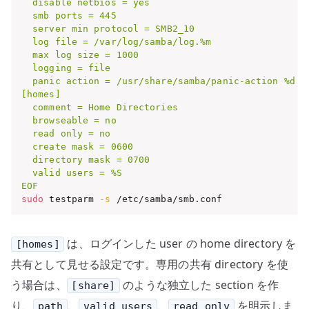
  disable netbios = yes

  smb ports = 445

  server min protocol = SMB2_10

  log file = /var/log/samba/log.%m

  max log size = 1000

  logging = file

  panic action = /usr/share/samba/panic-action %d

[homes]

  comment = Home Directories

  browseable = no

  read only = no

  create mask = 0600

  directory mask = 0700

  valid users = %S

EOF
sudo
 testparm 
-s
 /etc/samba/smb.conf
は、ログインした user の home directory を
[homes]
共有として見せる設定です。専用の共有 directory を使
う場合は、
のような独立した section を作
[share]
り、
、
、
を明示しま
path
valid users
read only