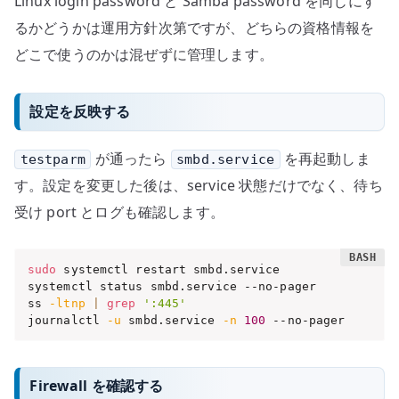
Linux login password と Samba password を同じにす
るかどうかは運用方針次第ですが、どちらの資格情報を
どこで使うのかは混ぜずに管理します。
設定を反映する
が通ったら
を再起動しま
testparm
smbd.service
す。設定を変更した後は、service 状態だけでなく、待ち
受け port とログも確認します。
sudo
 systemctl restart smbd.service

systemctl status smbd.service --no-pager

ss 
-ltnp
|
grep
':445'
journalctl 
-u
 smbd.service 
-n
100
 --no-pager
Firewall を確認する