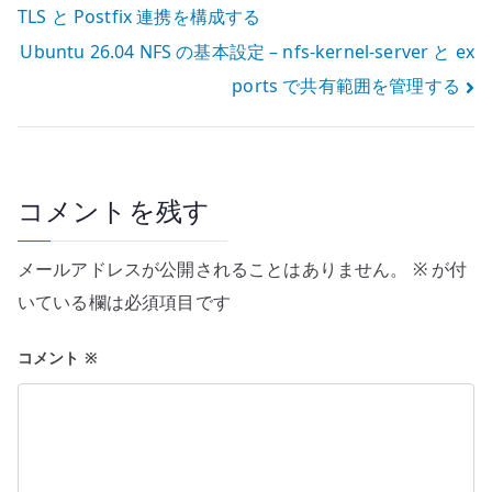
TLS と Postfix 連携を構成する
稿
Ubuntu 26.04 NFS の基本設定 – nfs-kernel-server と ex
ナ
ports で共有範囲を管理する
ビ
ゲ
ー
コメントを残す
シ
メールアドレスが公開されることはありません。
※
が付
ョ
いている欄は必須項目です
ン
コメント
※