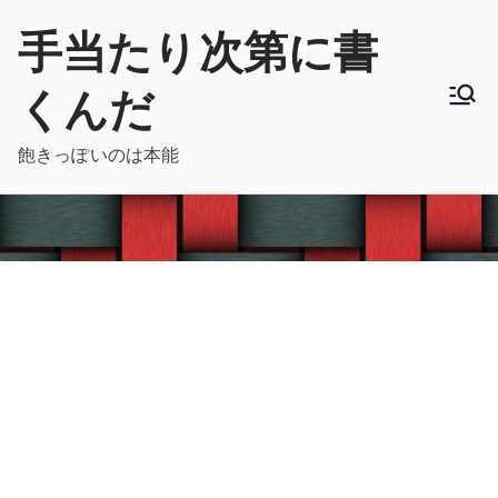
内
手当たり次第に書
容
を
くんだ
ス
キ
飽きっぽいのは本能
ッ
プ