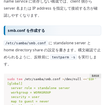
name service に依存しない構成では、client 側から
server 名または IP address を指定して接続する方が確
認しやすくなります。
smb.conf を作成する
に standalone server と
/etc/samba/smb.conf
home directory share の設定を書きます。構文確認で止
められるように、反映前に
を実行しま
testparm -s
す。
sudo
tee
 /etc/samba/smb.conf 
>
/dev/null 
<<
'EOF'

[global]

  server role = standalone server

  workgroup = WORKGROUP

  security = user

  map to guest = never
