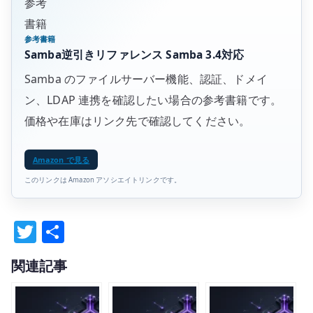
参考
書籍
参考書籍
Samba逆引きリファレンス Samba 3.4対応
Samba のファイルサーバー機能、認証、ドメイ
ン、LDAP 連携を確認したい場合の参考書籍です。
価格や在庫はリンク先で確認してください。
Amazon で見る
このリンクは Amazon アソシエイトリンクです。
T
共
w
有
関連記事
it
te