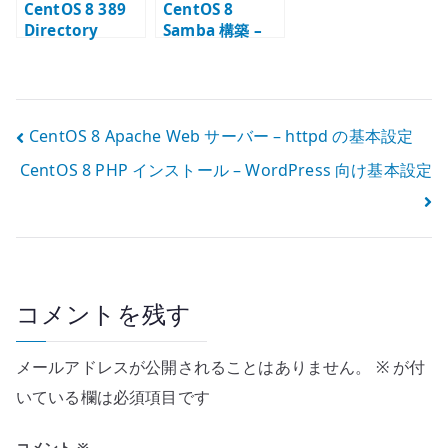
CentOS 8 389
CentOS 8
Directory
Samba 構築 –
Server 構築 #3
LDAP passdb
– BIND ユーザー
とファイル共有
とアクセス制御
の確認
投
CentOS 8 Apache Web サーバー – httpd の基本設定
CentOS 8 PHP インストール – WordPress 向け基本設定
稿
ナ
ビ
ゲ
コメントを残す
ー
メールアドレスが公開されることはありません。
※
が付
シ
いている欄は必須項目です
ョ
コメント
※