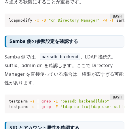
を追える状態にすることが重要です。
ldapmodify 
-x
-D
"cn=Directory Manager"
-W
-f
 samba
Samba 側の参照設定を確認する
Samba 側では、
、LDAP 接続先、
passdb backend
suffix、admin dn を確認します。ここで Directory
Manager を直接使っている場合は、権限が広すぎる可能
性があります。
testparm 
-s
|
grep
-E
"passdb backend|ldap"
testparm 
-s
|
grep
-E
"ldap suffix|ldap user suffix
SID とアカウント属性を確認する