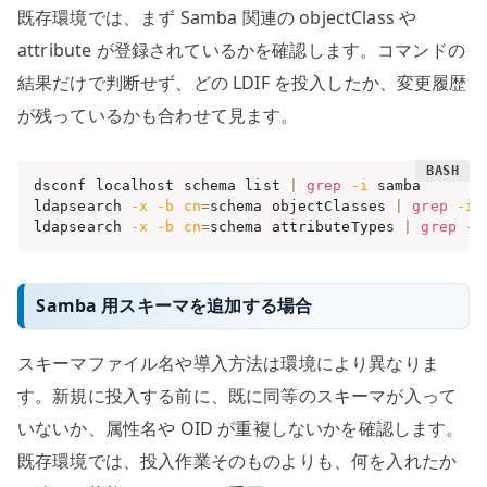
既存環境では、まず Samba 関連の objectClass や
attribute が登録されているかを確認します。コマンドの
結果だけで判断せず、どの LDIF を投入したか、変更履歴
が残っているかも合わせて見ます。
dsconf localhost schema list 
|
grep
-i
 samba

ldapsearch 
-x
-b
cn
=
schema objectClasses 
|
grep
-i
 
ldapsearch 
-x
-b
cn
=
schema attributeTypes 
|
grep
-i
Samba 用スキーマを追加する場合
スキーマファイル名や導入方法は環境により異なりま
す。新規に投入する前に、既に同等のスキーマが入って
いないか、属性名や OID が重複しないかを確認します。
既存環境では、投入作業そのものよりも、何を入れたか