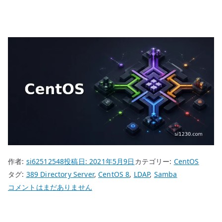
作者:
si62512548
投稿日:
2021年5月9日
カテゴリー:
CentOS
タグ:
389 Directory Server
,
CentOS 8
,
LDAP
,
Samba
CentOS
コメントはまだありません
8
389