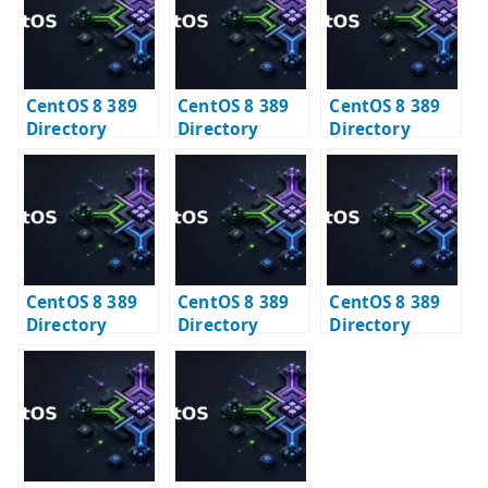
r
CentOS 8 389
CentOS 8 389
CentOS 8 389
Directory
Directory
Directory
Server と
Server – IPv4
Server – 旧セッ
Postfix – メール
で接続できるか
トアップ方式を
エイリアス
確認する
読む
LDAP 連携
CentOS 8 389
CentOS 8 389
CentOS 8 389
Directory
Directory
Directory
Server – 特定イ
Server 構築 #1
Server 構築 #2
ンスタンスを削
– 導入と TLS 証
– 初期データ登録
除する
明書の登録
の確認