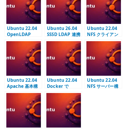
r
Ubuntu 22.04
Ubuntu 26.04
Ubuntu 22.04
OpenLDAP
SSSD LDAP 連携
NFS クライアン
LDAP ユーティ
– LDAP ユーザー
ト設定 – mount
リティ –
認証と TLS を設
と fstab の基本
ldapsearch /
定する
ldapadd /
ldapmodify の
使い方
Ubuntu 22.04
Ubuntu 22.04
Ubuntu 22.04
Apache 基本構
Docker で
NFS サーバー構
築 –
Nginx コンテナ
築 – NFSv4 と
VirtualHost と
を外部公開する –
exports の基本
DocumentRoot
port publish の
の基本
基本