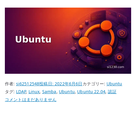
作者:
si62512548
投稿日:
2022年6月6日
カテゴリー:
Ubuntu
タグ:
LDAP
,
Linux
,
Samba
,
Ubuntu
,
Ubuntu 22.04
,
認証
Ubuntu
コメントはまだありません
22.04
Samba
構
築