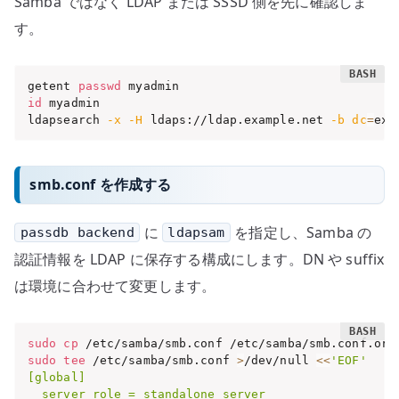
Samba ではなく LDAP または SSSD 側を先に確認しま
す。
getent 
passwd
id
 myadmin

ldapsearch 
-x
-H
 ldaps://ldap.example.net 
-b
dc
=
exa
smb.conf を作成する
に
を指定し、Samba の
passdb backend
ldapsam
認証情報を LDAP に保存する構成にします。DN や suffix
は環境に合わせて変更します。
sudo
cp
sudo
tee
 /etc/samba/smb.conf 
>
/dev/null 
<<
'EOF'

[global]

  server role = standalone server
