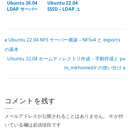
Ubuntu 26.04
Ubuntu 22.04
LDAP サーバー
SSSD – LDAP ユ
の基本設定 – 389
ーザーで Linux
Directory
認証する
Server でディレ
クトリ基盤を作
投
Ubuntu 22.04 NFS サーバー構築 – NFSv4 と exports
る
の基本
稿
Ubuntu 22.04 ホームディレクトリ作成 – 手動作成と pa
ナ
m_mkhomedir の使い分け
ビ
ゲ
ー
コメントを残す
シ
メールアドレスが公開されることはありません。
※
が付
ョ
いている欄は必須項目です