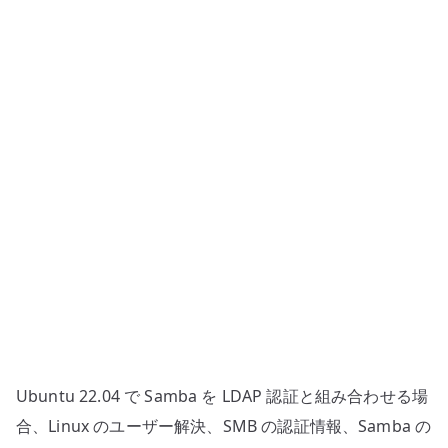
–
LDAP
認
証
と
SID
の
基
本
へ
の
Ubuntu 22.04 で Samba を LDAP 認証と組み合わせる場
合、Linux のユーザー解決、SMB の認証情報、Samba の