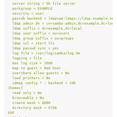
  server string = %h file server

  workgroup = EXAMPLE

  security = user

  passdb backend = ldapsam:ldaps://ldap.example.net

  ldap admin dn = cn=samba-admin,dc=example,dc=local
  ldap suffix = dc=example,dc=local

  ldap user suffix = ou=users

  ldap group suffix = ou=groups

  ldap ssl = start tls

  ldap passwd sync = yes

  log file = /var/log/samba/log.%m

  logging = file

  max log size = 1000

  map to guest = Bad User

  usershare allow guests = No

  load printers = No

  idmap config * : backend = tdb

[homes]

  read only = No

  browseable = No

  create mask = 0600

  directory mask = 0700

EOF