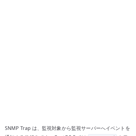
受
信
設
定
–
snmptrapd
の
基
本
へ
の
SNMP Trap は、監視対象から監視サーバーへイベントを