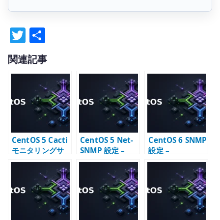
T
共
w
有
関連記事
it
te
r
CentOS 5 Cacti
CentOS 5 Net-
CentOS 6 SNMP
モニタリングサ
SNMP 設定 –
設定 –
ーバー構築 –
snmpd と監視項
snmpd.conf と
RRDtool と
目の基本
監視公開範囲の
SNMP 監視
基本