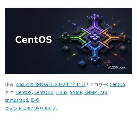
作者:
si62512548
投稿日:
2012年2月11日
カテゴリー:
CentOS
タグ:
CentOS
,
CentOS 5
,
Linux
,
SNMP
,
SNMP Trap
,
snmptrapd
,
監視
CentOS
コメントはまだありません
5
SNMP
Trap