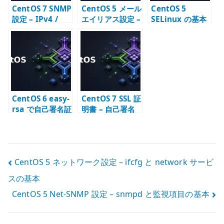
CentOS 7 SNMP
CentOS 5 メール
CentOS 5
設定 – IPv4 /
エイリアス設定 –
SELinux の基本
IPv6 対応の
aliases と
– enforcing /
snmpd.conf
newaliases の
permissive /
基本
disabled を確認
する
CentOS 6 easy-
CentOS 7 SSL 証
rsa で自己署名証
明書 – 自己署名
明書を作成する –
CA と内部向け
OpenVPN 用
TLS の基本
PKI の基本
投
CentOS 5 ネットワーク設定 – ifcfg と network サービ
スの基本
稿
CentOS 5 Net-SNMP 設定 – snmpd と監視項目の基本
ナ