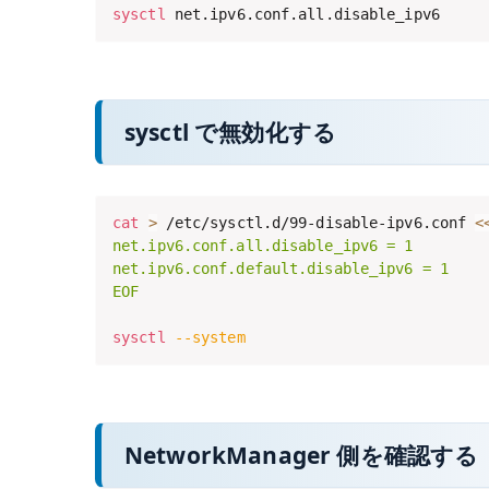
sysctl
 net.ipv6.conf.all.disable_ipv6
sysctl で無効化する
cat
>
 /etc/sysctl.d/99-disable-ipv6.conf 
<
net.ipv6.conf.all.disable_ipv6 = 1

net.ipv6.conf.default.disable_ipv6 = 1

EOF
sysctl
--system
NetworkManager 側を確認する