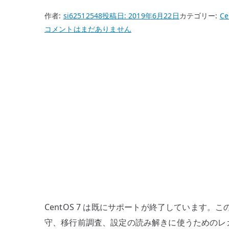
作者:
si62512548
投稿日:
2019年6月22日
カテゴリー:
Ce
CentOS
コメントはまだありません
7
IPv6
無
効
化
–
既
存
環
境
で
無
効
CentOS 7 は既にサポートが終了しています
化
守、移行前調査、設定の読み解きに使うためのレガシ
す