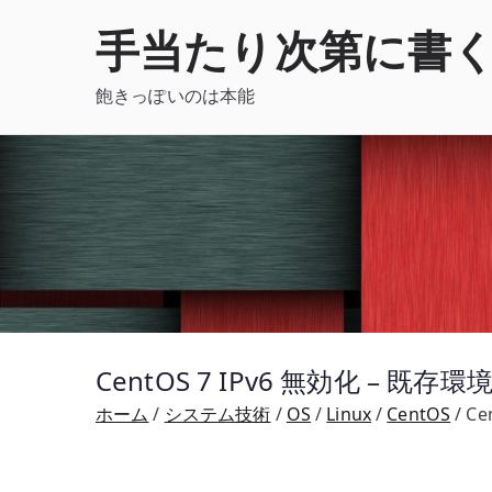
内
手当たり次第に書
容
を
飽きっぽいのは本能
ス
キ
ッ
プ
CentOS 7 IPv6 無効化 –
ホーム
システム技術
OS
Linux
CentOS
C