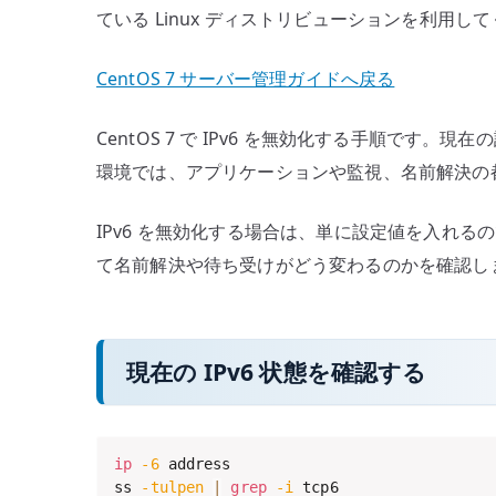
ている Linux ディストリビューションを利用し
る
場
CentOS 7 サーバー管理ガイドへ戻る
合
の
CentOS 7 で IPv6 を無効化する手順です。
確
認
環境では、アプリケーションや監視、名前解決の都
点
へ
IPv6 を無効化する場合は、単に設定値を入れるの
の
て名前解決や待ち受けがどう変わるのかを確認し
現在の IPv6 状態を確認する
ip
-6
 address

ss 
-tulpen
|
grep
-i