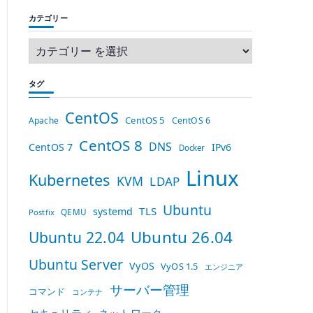
カテゴリー
タグ
CentOS
CentOS 5
Apache
CentOS 6
CentOS 8
DNS
CentOS 7
IPv6
Docker
Linux
Kubernetes
KVM
LDAP
Ubuntu
TLS
systemd
QEMU
Postfix
Ubuntu 26.04
Ubuntu 22.04
Ubuntu Server
VyOS
VyOS 1.5
エンジニア
サーバー管理
コマンド
コンテナ