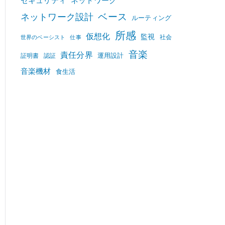
セキュリティ
ネットワーク
ベース
ネットワーク設計
ルーティング
所感
仮想化
監視
社会
世界のベーシスト
仕事
音楽
責任分界
運用設計
証明書
認証
音楽機材
食生活