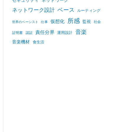
セキュリティ
ネットワーク
ベース
ネットワーク設計
ルーティング
所感
仮想化
監視
社会
世界のベーシスト
仕事
音楽
責任分界
運用設計
証明書
認証
音楽機材
食生活