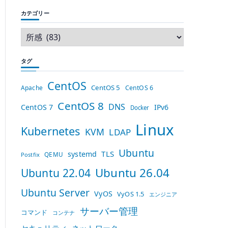
カテゴリー
タグ
CentOS
CentOS 5
Apache
CentOS 6
CentOS 8
DNS
CentOS 7
IPv6
Docker
Linux
Kubernetes
KVM
LDAP
Ubuntu
TLS
systemd
QEMU
Postfix
Ubuntu 26.04
Ubuntu 22.04
Ubuntu Server
VyOS
VyOS 1.5
エンジニア
サーバー管理
コマンド
コンテナ