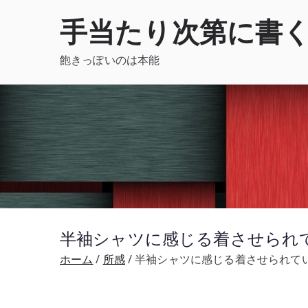
内
手当たり次第に書
容
を
飽きっぽいのは本能
ス
キ
ッ
プ
半袖シャツに感じる着させられて
ホーム
所感
半袖シャツに感じる着させられてい