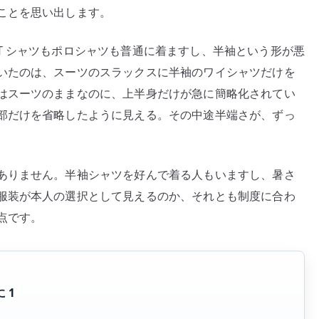
ことを思い出します。
る
感
T シャツもポロシャツも普通に着ますし、半袖という形が悪
–
いたのは、スーツのスラックスに半袖のワイシャツだけを
ク
ー
はスーツのままなのに、上半身だけが急に簡略化されてい
ル
部だけを省略したように見える。その中途半端さが、ずっ
ビ
ズ
と
ありません。半袖シャツを好んで着る人もいますし、暑さ
服
服装が本人の選択として見えるのか、それとも制度に合わ
装
点です。
の
主
体
性
 1
を
考