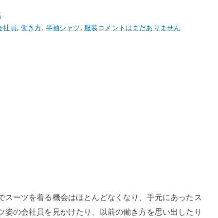
感
半
会社員
,
働き方
,
半袖シャツ
,
服装
コメントはまだありません
袖
シ
ャ
ツ
に
感
じ
る
着
さ
せ
ら
れ
でスーツを着る機会はほとんどなくなり、手元にあったス
て
ツ姿の会社員を見かけたり、以前の働き方を思い出したり
い