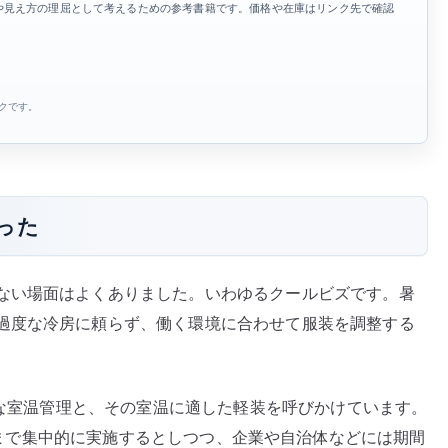
や見え方の理屈として考えるための参考書籍です。価格や在庫はリンク先で確認
え
る
へ
の
ンクです。
った
ない場面はよくありました。いわゆるクールビズです。暑
過度な冷房に頼らず、働く環境に合わせて服装を調整する
適切な室温管理と、その室温に適した軽装を呼びかけています。
月 30 日まで集中的に実施するとしつつ、企業や自治体などには期間