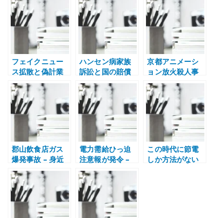
te
r
フェイクニュー
ハンセン病家族
京都アニメーシ
ス拡散と偽計業
訴訟と国の賠償
ョン放火殺人事
務妨害 – 情報を
責任 – 隔離政策
件 – 制作現場が
広める責任を考
が家族に残した
失ったものを記
える
ものを記録する
録する
郡山飲食店ガス
電力需給ひっ迫
この時代に節電
爆発事故 – 身近
注意報が発令 –
しか方法がない
な店舗設備と安
節電要請だけで
のか – 電力不足
全管理を考える
は済まない電力
を国民の善意に
インフラの問題
寄せすぎる危う
さ