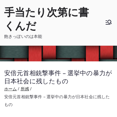
内
手当たり次第に書
容
を
くんだ
ス
キ
飽きっぽいのは本能
ッ
プ
安倍元首相銃撃事件 – 選挙中の暴力が
日本社会に残したもの
ホーム
所感
安倍元首相銃撃事件 – 選挙中の暴力が日本社会に残した
もの