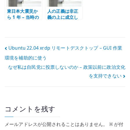
東日本大震災か
人の正義は非正
ら 1 年 – 当時の
義の上に成立し
記憶を記録とし
ている – 正しさ
て残す
の足元を見る
投
Ubuntu 22.04 xrdp リモートデスクトップ – GUI 作業
環境を補助的に使う
稿
なぜ私は自民党に投票しないのか – 政策以前に政治文化
ナ
を支持できない
ビ
ゲ
ー
コメントを残す
シ
メールアドレスが公開されることはありません。
※
が付