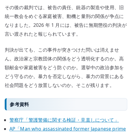
その後の裁判では、被告の責任、銃器の製造や使用、旧
統一教会をめぐる家庭被害、動機と量刑の関係が争点に
なりました。2026 年 1 月には、被告に無期懲役の判決が
言い渡されたと報じられています。
判決が出ても、この事件が突きつけた問いは消えませ
ん。政治家と宗教団体の関係をどう透明化するのか。高
額献金や家庭被害をどう防ぐのか。選挙中の政治参加を
どう守るのか。暴力を否定しながら、暴力の背景にある
社会問題をどう放置しないのか。そこが残ります。
参考資料
警察庁「警護警備に関する検証・見直しについて」
AP「Man who assassinated former Japanese prime