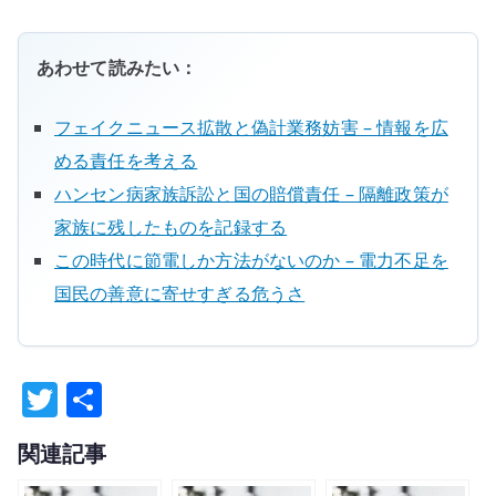
あわせて読みたい：
フェイクニュース拡散と偽計業務妨害 – 情報を広
める責任を考える
ハンセン病家族訴訟と国の賠償責任 – 隔離政策が
家族に残したものを記録する
この時代に節電しか方法がないのか – 電力不足を
国民の善意に寄せすぎる危うさ
T
共
w
有
関連記事
it