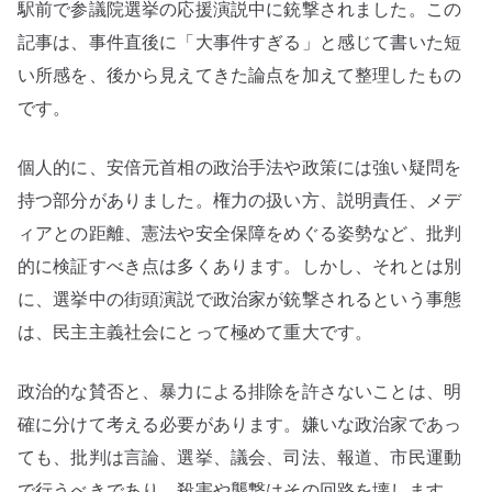
に
駅前で参議院選挙の応援演説中に銃撃されました。この
残
記事は、事件直後に「大事件すぎる」と感じて書いた短
し
い所感を、後から見えてきた論点を加えて整理したもの
た
です。
も
の
個人的に、安倍元首相の政治手法や政策には強い疑問を
へ
持つ部分がありました。権力の扱い方、説明責任、メデ
の
ィアとの距離、憲法や安全保障をめぐる姿勢など、批判
的に検証すべき点は多くあります。しかし、それとは別
に、選挙中の街頭演説で政治家が銃撃されるという事態
は、民主主義社会にとって極めて重大です。
政治的な賛否と、暴力による排除を許さないことは、明
確に分けて考える必要があります。嫌いな政治家であっ
ても、批判は言論、選挙、議会、司法、報道、市民運動
で行うべきであり、殺害や襲撃はその回路を壊します。