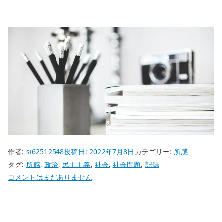
作者:
si62512548
投稿日:
2022年7月8日
カテゴリー:
所感
タグ:
所感
,
政治
,
民主主義
,
社会
,
社会問題
,
記録
安
コメントはまだありません
倍
元
首