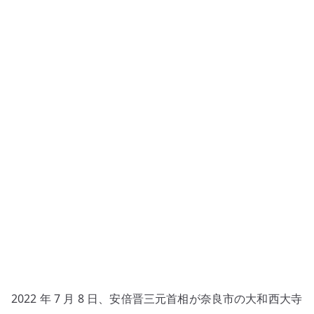
相
銃
撃
事
件
–
選
挙
中
の
暴
力
が
日
本
社
2022 年 7 月 8 日、安倍晋三元首相が奈良市の大和西大寺
会