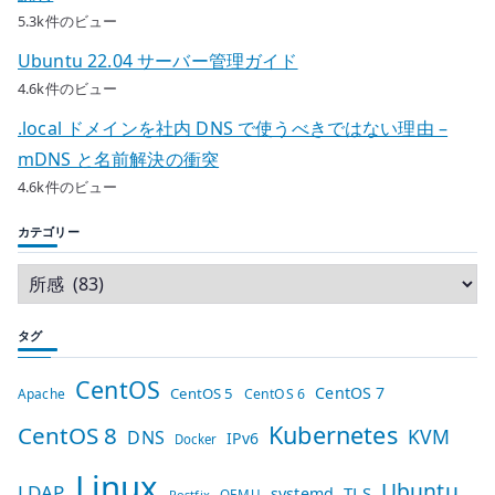
5.3k件のビュー
Ubuntu 22.04 サーバー管理ガイド
4.6k件のビュー
.local ドメインを社内 DNS で使うべきではない理由 –
mDNS と名前解決の衝突
4.6k件のビュー
カテゴリー
タグ
CentOS
CentOS 7
CentOS 5
Apache
CentOS 6
Kubernetes
CentOS 8
KVM
DNS
IPv6
Docker
Linux
Ubuntu
LDAP
TLS
systemd
QEMU
Postfix