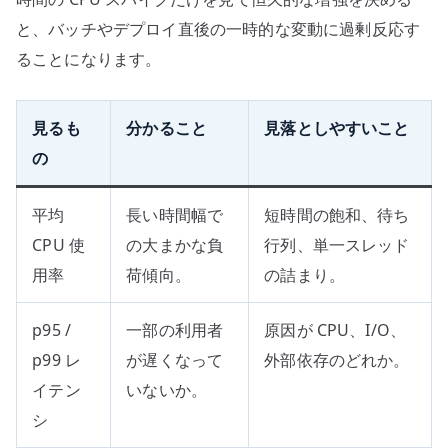
と、バッチやデプロイ直後の一時的な変動に過剰反応す
ることになります。
見るも
分かること
見落としやすいこと
の
平均
長い時間幅で
短時間の飽和、待ち
CPU 使
の大まかな負
行列、単一スレッド
用率
荷傾向。
の詰まり。
p95 /
一部の利用者
原因が CPU、I/O、
p99 レ
が遅くなって
外部依存のどれか。
イテン
いないか。
シ