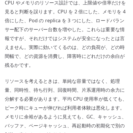
CPU やメモリのリソース設計では、上限値や倍率だけを
リ、
同
見ると判断を誤ります。CPU を 2 倍にした、メモリを 4
時
倍にした、Pod の replica を 3 つにした、ロードバラン
接
サー配下のサーバー台数を増やした。これらは重要な情
続
報ですが、それだけではシステムが安全になったとは言
数、
えません。実際に効いてくるのは、どの負荷が、どの時
障
間幅で、どの資源を消費し、障害時にどれだけの余白が
害
残るかです。
時
の
余
リソースを考えるときは、単純な容量ではなく、処理
白
量、同時性、待ち行列、回復時間、片系運用時の余力に
で
分解する必要があります。平均 CPU 使用率が低くても、
見
ピーク時にキューが伸びれば利用者体験は悪化します。
る
メモリに余裕があるように見えても、GC、キャッシュ、
へ
バッファ、ページキャッシュ、再起動時の初期化で別の
の