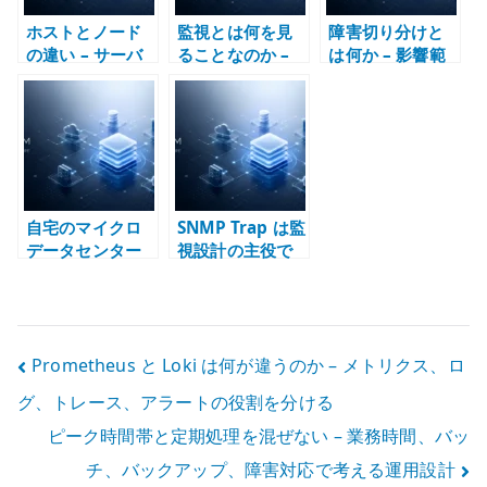
ホストとノード
監視とは何を見
障害切り分けと
の違い – サーバ
ることなのか –
は何か – 影響範
ー、VM、
Zabbix、
囲から構造を読
Kubernetes で
Prometheus、
む
主語を分けて考
Grafana の責務
える
分界で考える
自宅のマイクロ
SNMP Trap は監
データセンター
視設計の主役で
とは何か –
はない –
Home Lab をイ
Polling、状態監
ンフラ設計の実
視、イベント通
験場にする
知を分けて考え
投
Prometheus と Loki は何が違うのか – メトリクス、ロ
る
グ、トレース、アラートの役割を分ける
稿
ピーク時間帯と定期処理を混ぜない – 業務時間、バッ
ナ
チ、バックアップ、障害対応で考える運用設計