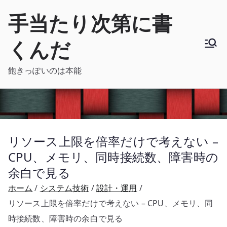
内
手当たり次第に書
容
を
くんだ
ス
キ
飽きっぽいのは本能
ッ
プ
リソース上限を倍率だけで考えない –
CPU、メモリ、同時接続数、障害時の
余白で見る
ホーム
システム技術
設計・運用
リソース上限を倍率だけで考えない – CPU、メモリ、同
時接続数、障害時の余白で見る