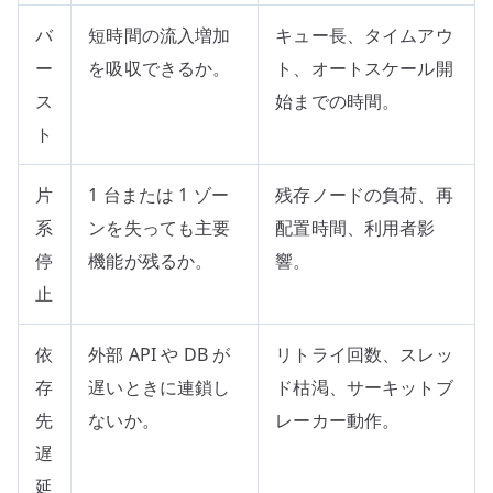
バ
短時間の流入増加
キュー長、タイムアウ
ー
を吸収できるか。
ト、オートスケール開
ス
始までの時間。
ト
片
1 台または 1 ゾー
残存ノードの負荷、再
系
ンを失っても主要
配置時間、利用者影
停
機能が残るか。
響。
止
依
外部 API や DB が
リトライ回数、スレッ
存
遅いときに連鎖し
ド枯渇、サーキットブ
先
ないか。
レーカー動作。
遅
延