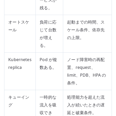
ービスが
残る。
オートスケ
負荷に応
起動までの時間、ス
ール
じて台数
ケール条件、依存先
が増え
の上限。
る。
Kubernetes
Pod が複
ノード障害時の再配
replica
数ある。
置、request、
limit、PDB、HPA の
条件。
キューイン
一時的な
処理能力を超えた流
グ
流入を吸
入が続いたときの遅
収でき
延と破棄条件。