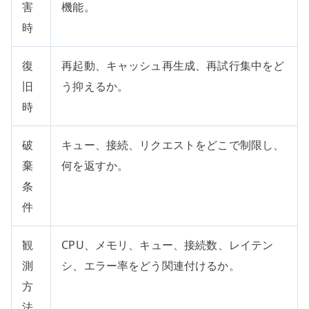
害
機能。
時
復
再起動、キャッシュ再生成、再試行集中をど
旧
う抑えるか。
時
破
キュー、接続、リクエストをどこで制限し、
棄
何を返すか。
条
件
観
CPU、メモリ、キュー、接続数、レイテン
測
シ、エラー率をどう関連付けるか。
方
法