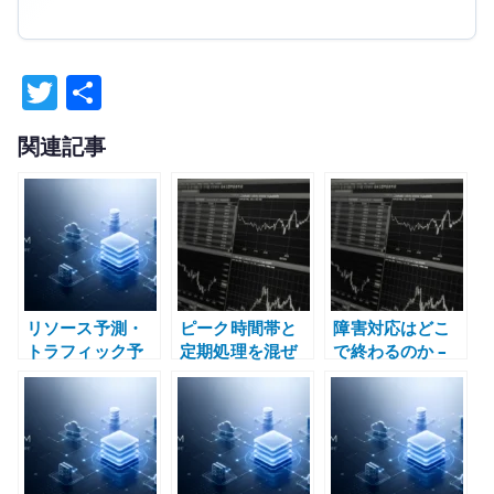
T
共
w
有
関連記事
it
te
r
リソース予測・
ピーク時間帯と
障害対応はどこ
トラフィック予
定期処理を混ぜ
で終わるのか –
測とは何か – キ
ない – 業務時
復旧、安定化、
ャパシティ管理
間、バッチ、バ
恒久対応、再発
として設計する
ックアップ、障
防止を分ける
害対応で考える
運用設計