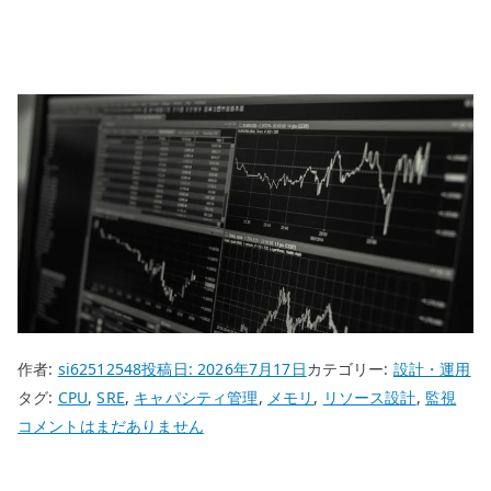
作者:
si62512548
投稿日:
2026年7月17日
カテゴリー:
設計・運用
タグ:
CPU
,
SRE
,
キャパシティ管理
,
メモリ
,
リソース設計
,
監視
リ
コメントはまだありません
ソ
ー