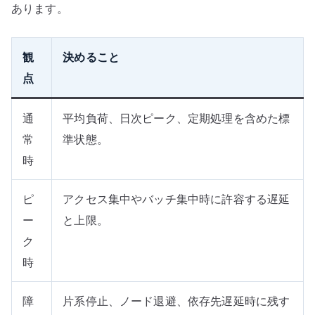
あります。
観
決めること
点
通
平均負荷、日次ピーク、定期処理を含めた標
常
準状態。
時
ピ
アクセス集中やバッチ集中時に許容する遅延
ー
と上限。
ク
時
障
片系停止、ノード退避、依存先遅延時に残す