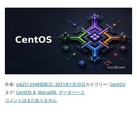
作者:
si62512548
投稿日:
2021年1月10日
カテゴリー:
CentOS
タグ:
CentOS 8
,
MariaDB
,
データベース
CentOS
コメントはまだありません
8
MariaDB
–
Ansible