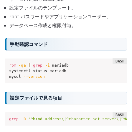
設定ファイルのテンプレート。
root パスワードやアプリケーションユーザー。
データベース作成と権限付与。
手動確認コマンド
rpm
-qa
|
grep
-i
 mariadb

systemctl status mariadb

mysql 
--version
設定ファイルで見る項目
grep
-R
"^bind-address\|^character-set-server\|^dat