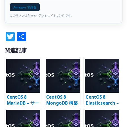
Amazon で見る
このリンクは Amazon アソシエイトリンクです。
T
共
w
有
関連記事
it
te
r
CentOS 8
CentOS 8
CentOS 8
MariaDB – サー
MongoDB 構築
Elasticsearch –
ビス起動と初期
– リポジトリと待
リポジトリと
設定
ち受け設定の確
JVM 設定
認