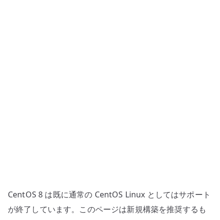
で
設
定
を
管
理
す
る
考
え
方
へ
の
CentOS 8 は既に通常の CentOS Linux としてはサポート
が終了しています。このページは新規構築を推奨するも