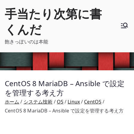
内
手当たり次第に書
容
を
くんだ
ス
キ
飽きっぽいのは本能
ッ
プ
CentOS 8 MariaDB – Ansible で設定
を管理する考え方
ホーム
システム技術
OS
Linux
CentOS
CentOS 8 MariaDB – Ansible で設定を管理する考え方