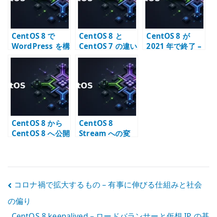
CentOS 8 で
CentOS 8 と
CentOS 8 が
WordPress を構
CentOS 7 の違い
2021 年で終了 –
築した記録 – 現
– 移行期に確認す
CentOS Stream
在は Ubuntu /
ること
への転換点
Kubernetes 構
成へ読み替える
CentOS 8 から
CentOS 8
CentOS 8 へ公開
Stream への変
鍵認証で SSH 接
更方法を確認す
続する
る
投
コロナ禍で拡大するもの – 有事に伸びる仕組みと社会
の偏り
稿
CentOS 8 keepalived – ロードバランサーと仮想 IP の基