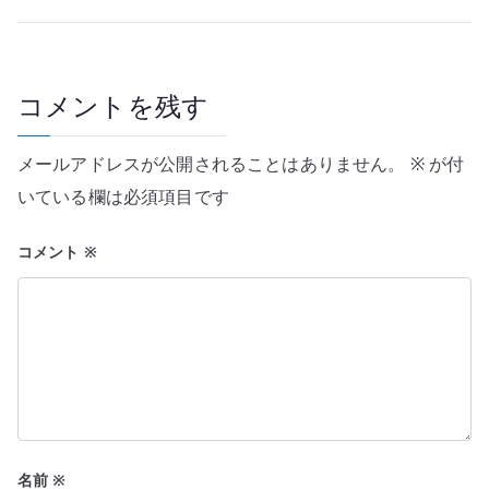
ナ
ビ
ゲ
コメントを残す
ー
メールアドレスが公開されることはありません。
※
が付
シ
いている欄は必須項目です
ョ
コメント
※
ン
名前
※