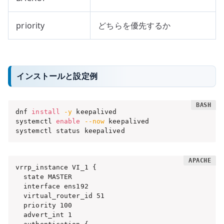
priority
どちらを優先するか
インストールと設定例
dnf 
install
-y
 keepalived

systemctl 
enable
--now
 keepalived

systemctl status keepalived
vrrp_instance VI_1 {

  state MASTER

  interface ens192

  virtual_router_id 51

  priority 100

  advert_int 1
