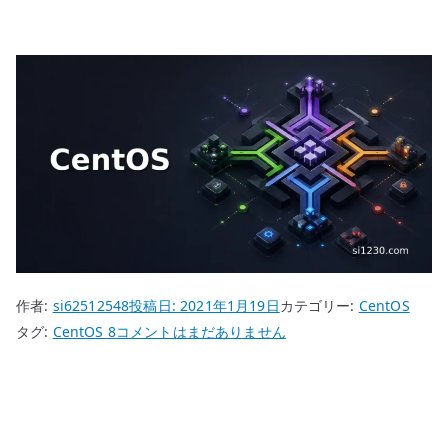
作者:
si62512548
投稿日:
2021年1月19日
カテゴリー:
CentOS
CentOS
タグ:
CentOS 8
コメントはまだありません
8
keepalived
–
ロ