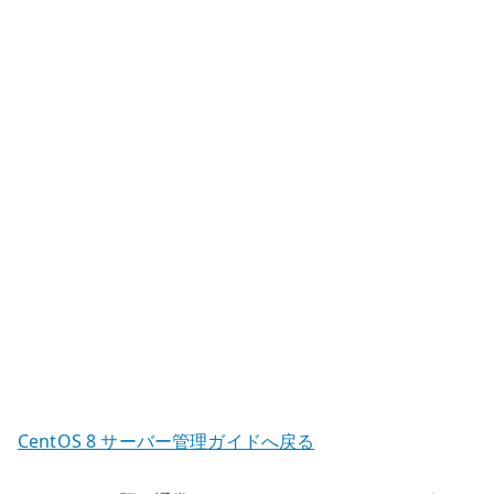
ー
ド
バ
ラ
ン
サ
ー
と
仮
想
IP
の
基
本
へ
CentOS 8 サーバー管理ガイドへ戻る
の