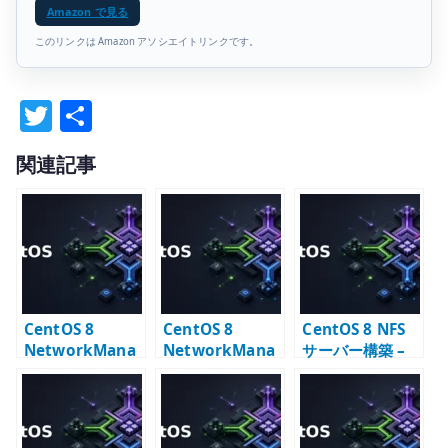
Amazon で見る
このリンクは Amazon アソシエイトリンクです。
T
共
w
有
関連記事
it
te
r
CentOS 8
CentOS 8
CentOS 8 NFS
NetworkMana
NetworkMana
サーバー構築 –
ger nmcli –
ger Bridge 設定
NFSv4 と
device と
– KVM 向け
exports の基本
connection の
bridge の基本
基本