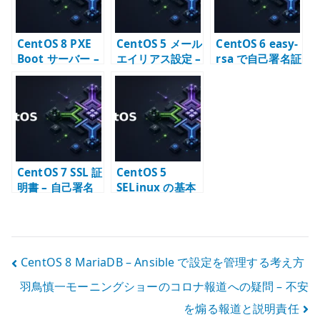
CentOS 8 PXE
CentOS 5 メール
CentOS 6 easy-
Boot サーバー –
エイリアス設定 –
rsa で自己署名証
TFTP / DHCP /
aliases と
明書を作成する –
pxelinux の基本
newaliases の
OpenVPN 用
基本
PKI の基本
CentOS 7 SSL 証
CentOS 5
明書 – 自己署名
SELinux の基本
CA と内部向け
– enforcing /
TLS の基本
permissive /
disabled を確認
する
投
CentOS 8 MariaDB – Ansible で設定を管理する考え方
羽鳥慎一モーニングショーのコロナ報道への疑問 – 不安
稿
を煽る報道と説明責任