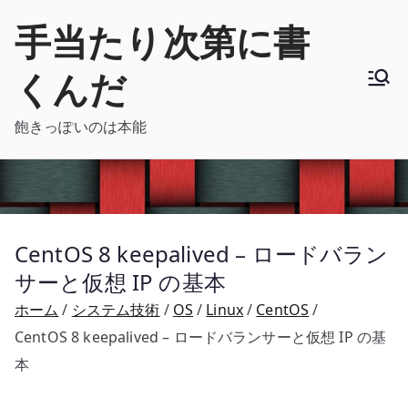
内
手当たり次第に書
容
を
くんだ
ス
キ
飽きっぽいのは本能
ッ
プ
CentOS 8 keepalived – ロードバラン
サーと仮想 IP の基本
ホーム
システム技術
OS
Linux
CentOS
CentOS 8 keepalived – ロードバランサーと仮想 IP の基
本