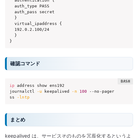
  authentication {

  auth_type PASS

  auth_pass secret

  }

  virtual_ipaddress {

  192.0.2.100/24

  }

}
確認コマンド
ip
 address show ens192

journalctl 
-u
 keepalived 
-n
100
 --no-pager

ss 
-lntp
まとめ
keepalived は、サービスそのものを冗長化するというよ