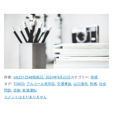
作者:
si62512548
投稿日:
2020年9月22日
カテゴリー:
所感
タグ:
TOKIO
,
アルコール依存症
,
交通事故
,
山口達也
,
所感
,
社会
問題
,
芸能
,
飲酒運転
山
コメントはまだありません
口
達