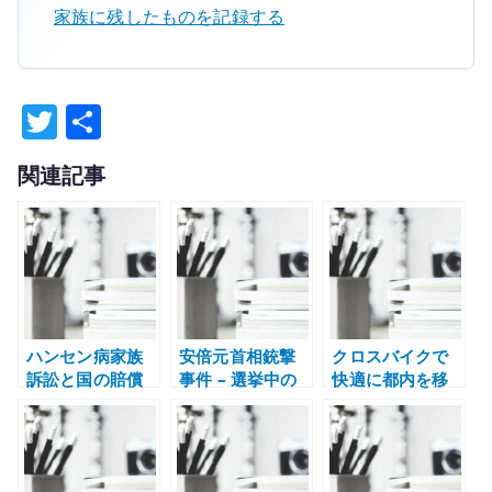
家族に残したものを記録する
T
共
w
有
関連記事
it
te
r
ハンセン病家族
安倍元首相銃撃
クロスバイクで
訴訟と国の賠償
事件 – 選挙中の
快適に都内を移
責任 – 隔離政策
暴力が日本社会
動する – 電車と
が家族に残した
に残したもの
は違う自由さが
ものを記録する
ある