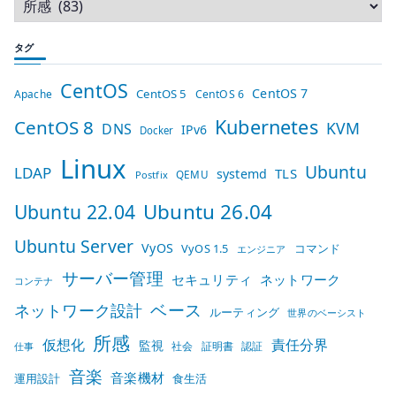
タグ
CentOS
CentOS 7
CentOS 5
Apache
CentOS 6
Kubernetes
CentOS 8
KVM
DNS
IPv6
Docker
Linux
Ubuntu
LDAP
TLS
systemd
QEMU
Postfix
Ubuntu 26.04
Ubuntu 22.04
Ubuntu Server
VyOS
VyOS 1.5
コマンド
エンジニア
サーバー管理
セキュリティ
ネットワーク
コンテナ
ベース
ネットワーク設計
ルーティング
世界のベーシスト
所感
仮想化
責任分界
監視
社会
証明書
認証
仕事
音楽
音楽機材
運用設計
食生活