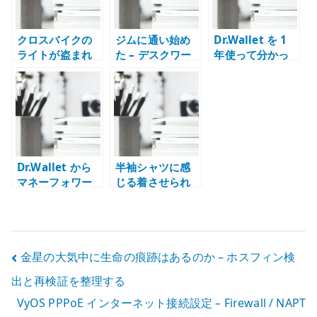
クロスバイクの
ジムに通い始め
Dr.Wallet を 1
ライトが盗まれ
た – デスクワー
年使って分かっ
る – 取り外し式
クの体を動かす
たこと – 家計簿
ライトと盗難対
習慣を作る
アプリは続けや
策
すさが重要
Dr.Wallet から
半袖シャツに感
マネーフォワー
じる着させられ
ド ME へ乗り換
ている感 – クー
えた理由
ルビズと服装の
主体性を考える
投
金星の大気中に生命の痕跡はあるのか – ホスフィン検
出と再検証を整理する
稿
VyOS PPPoE インターネット接続設定 – Firewall / NAPT