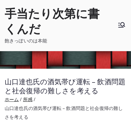
内
手当たり次第に書
容
を
くんだ
ス
キ
飽きっぽいのは本能
ッ
プ
山口達也氏の酒気帯び運転 – 飲酒問題
と社会復帰の難しさを考える
ホーム
所感
山口達也氏の酒気帯び運転 – 飲酒問題と社会復帰の難し
さを考える