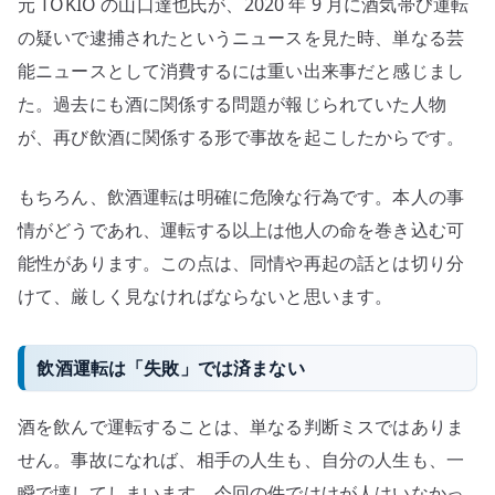
元 TOKIO の山口達也氏が、2020 年 9 月に酒気帯び運転
復
帰
の疑いで逮捕されたというニュースを見た時、単なる芸
の
能ニュースとして消費するには重い出来事だと感じまし
難
た。過去にも酒に関係する問題が報じられていた人物
し
が、再び飲酒に関係する形で事故を起こしたからです。
さ
を
もちろん、飲酒運転は明確に危険な行為です。本人の事
考
情がどうであれ、運転する以上は他人の命を巻き込む可
え
能性があります。この点は、同情や再起の話とは切り分
る
へ
けて、厳しく見なければならないと思います。
の
飲酒運転は「失敗」では済まない
酒を飲んで運転することは、単なる判断ミスではありま
せん。事故になれば、相手の人生も、自分の人生も、一
瞬で壊してしまいます。今回の件ではけが人はいなかっ