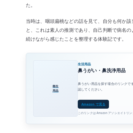
た。
録
–
当時は、咽頭扁桃などの話を見て、自分も何か該
自
と、これは素人の推測であり、自己判断で病名の
己
判
続けながら感じたことを整理する体験記です。
断
し
す
生活用品
ぎ
鼻うがい・鼻洗浄用品
な
鼻うがい用品を探す場合のリンクで
い
衛生
認してください。
用品
た
め
Amazon で見る
に
このリンクは Amazon アソシエイトリ
へ
の