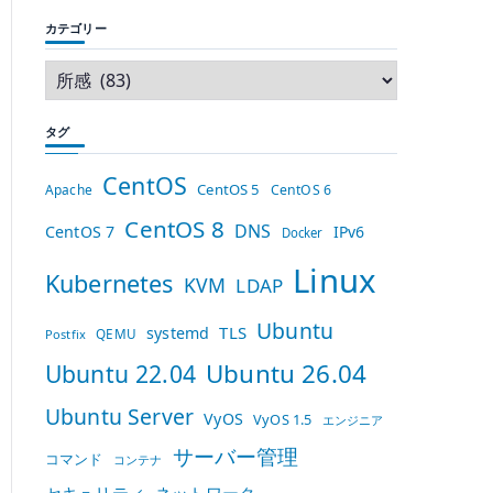
カテゴリー
タグ
CentOS
CentOS 5
Apache
CentOS 6
CentOS 8
DNS
CentOS 7
IPv6
Docker
Linux
Kubernetes
KVM
LDAP
Ubuntu
TLS
systemd
QEMU
Postfix
Ubuntu 26.04
Ubuntu 22.04
Ubuntu Server
VyOS
VyOS 1.5
エンジニア
サーバー管理
コマンド
コンテナ