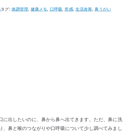
感
タグ:
体調管理
,
健康メモ
,
口呼吸
,
所感
,
生活改善
,
鼻うがい
口に出したいのに、鼻から鼻へ出てきます。ただ、鼻に洗
り、鼻と喉のつながりや口呼吸について少し調べてみまし