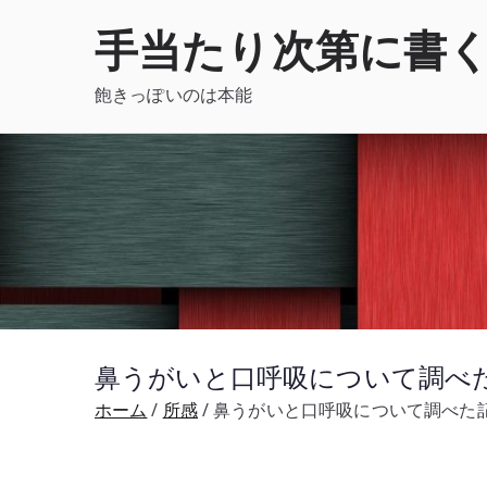
内
手当たり次第に書
容
を
飽きっぽいのは本能
ス
キ
ッ
プ
鼻うがいと口呼吸について調べた
ホーム
所感
鼻うがいと口呼吸について調べた記