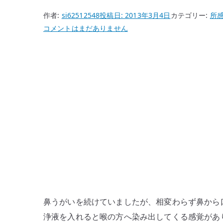
作者:
si62512548
投稿日:
2013年3月4日
カテゴリー:
所
鼻
コメントはまだありません
う
が
い
と
口
呼
吸
に
つ
い
て
調
べ
鼻うがいを続けていましたが、相変わらず鼻から
た
浄液を入れると喉の方へ染み出してくる感覚があ
記