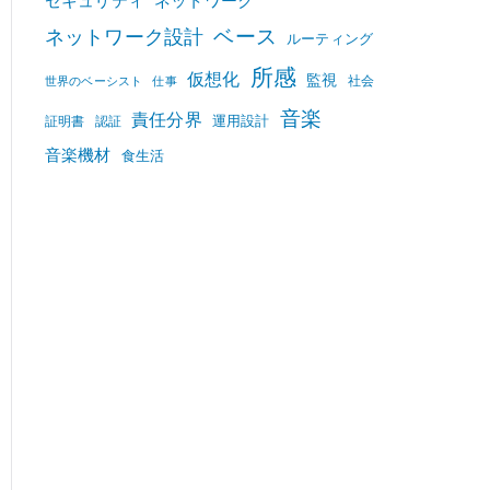
セキュリティ
ネットワーク
ベース
ネットワーク設計
ルーティング
所感
仮想化
監視
社会
世界のベーシスト
仕事
音楽
責任分界
運用設計
証明書
認証
音楽機材
食生活